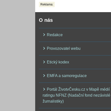
Reklama:
O nás
Redakce
Provozovatel webu
Etický kodex
EMFA a samoregulace
Portál ŽivotvČesku.cz v Mapě médií
ratingu NFNZ (Nadační fond nezávislé
žurnalistiky)