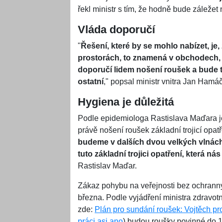
řekl ministr s tím, že hodně bude záležet 
Vláda doporučí
"
Řešení, které by se mohlo nabízet, j
prostorách, to znamená v obchodech, 
doporučí lidem nošení roušek a bude to
ostatní
," popsal ministr vnitra Jan Hamá
Hygiena je důležitá
Podle epidemiologa Rastislava Maďara je
právě nošení roušek základní trojicí opat
budeme v dalších dvou velkých vlnách 
tuto základní trojici opatření, která ná
Rastislav Maďar.
Zákaz pohybu na veřejnosti bez ochranný
března. Podle vyjádření ministra zdravot
zde:
Plán pro sundání roušek: Vojtěch pro
práci asi ano
) budou roušky povinné do 1