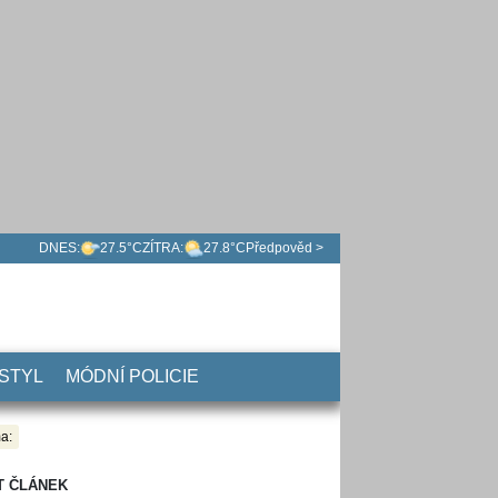
DNES:
27.5°C
ZÍTRA:
27.8°C
Předpověd >
 STYL
MÓDNÍ POLICIE
a:
T ČLÁNEK