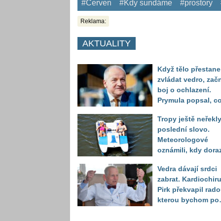
#Červen
#Kdy sundáme
#prostory
Reklama:
AKTUALITY
Když tělo přestane
zvládat vedro, zač
boj o ochlazení.
Prymula popsal, c
se děje před
Tropy ještě neřekl
kolapsem
poslední slovo.
Meteorologové
oznámili, kdy dora
další horká vlna
Vedra dávají srdci
zabrat. Kardiochir
Pirk překvapil rado
kterou bychom po
něj měli odkoukat
zvířat