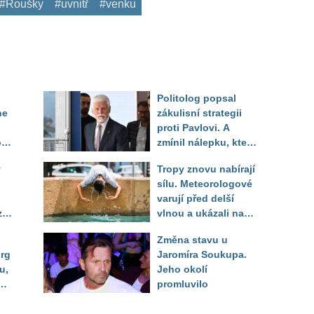
#Roušky
#uvnitř
#venku
Politolog popsal
ne
zákulisní strategii
proti Pavlovi. A
o
zmínil nálepku, která
mu má záměrně před
y
Tropy znovu nabírají
volbou uškodit
sílu. Meteorologové
varují před delší
zí
vlnou a ukázali na
místa, kde situace
Změna stavu u
bude nejhorší
urg
Jaromíra Soukupa.
u,
Jeho okolí
dle
promluvilo
 od