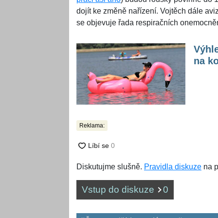
dojít ke změně nařízení. Vojtěch dále av
se objevuje řada respiračních onemocněn
Výhle
na k
Reklama:
Diskutujme slušně.
Pravidla diskuze
na p
Vstup do diskuze
0