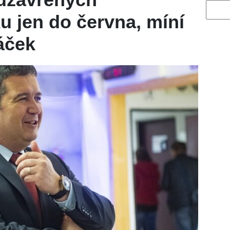
Vyhled
u jen do června, míní
áček