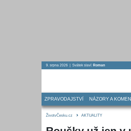
9. srpna 2026 | Svátek slaví:
Roman
ZPRAVODAJSTVÍ
NÁZORY A KOME
ŽivotvČesku.cz
AKTUALITY
Roušky už jen v