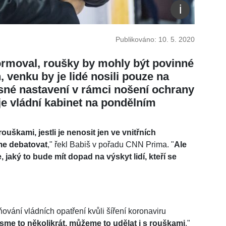
Publikováno: 10. 5. 2020
formoval, roušky by mohly být povinné
 venku by je lidé nosili pouze na
sné nastavení v rámci nošení ochrany
je vládní kabinet na pondělním
ouškami, jestli je nenosit jen ve vnitřních
me debatovat
," řekl Babiš v pořadu CNN Prima. "
Ale
aký to bude mít dopad na výskyt lidí, kteří se
ání vládních opatření kvůli šíření koronaviru
jsme to několikrát, můžeme to udělat i s rouškami
,"