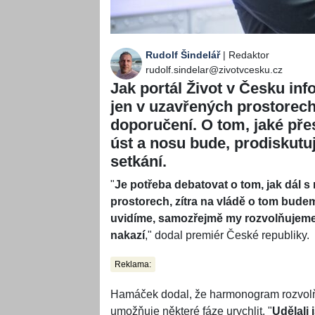
Rudolf Šindelář
| Redaktor
rudolf.sindelar@zivotvcesku.cz
Jak portál Život v Česku in
jen v uzavřených prostorech,
doporučení. O tom, jaké pře
úst a nosu bude, prodiskutu
setkání.
"
Je potřeba debatovat o tom, jak dál s r
prostorech, zítra na vládě o tom bude
uvidíme, samozřejmě my rozvolňujeme, j
nakazí
," dodal premiér České republiky.
Reklama:
Hamáček dodal, že harmonogram rozvolňov
umožňuje některé fáze urychlit. "
Udělali 