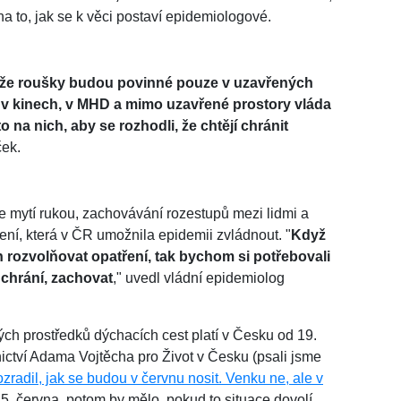
na to, jak se k věci postaví epidemiologové.
e, že roušky budou povinné pouze v uzavřených
v kinech, v MHD a mimo uzavřené prostory vláda
 na nich, aby se rozhodli, že chtějí chránit
ček.
 mytí rukou, zachovávání rozestupů mezi lidmi a
ření, která v ČR umožnila epidemii zvládnout. "
Když
rozvolňovat opatření, tak bychom si potřebovali
s chrání, zachovat
," uvedl vládní epidemiolog
ch prostředků dýchacích cest platí v Česku od 19.
nictví Adama Vojtěcha pro Život v Česku (psali jsme
zradil, jak se budou v červnu nosit. Venku ne, ale v
5. června, potom by mělo, pokud to situace dovolí,