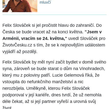
mluvčí
Felix Slováček si jel pročistit hlavu do zahraničí. Do
Česka se bude vracet až na konci května.
"Jsem v
Arménii, vracím se 24. května,"
uvedl Slováček pro
ŽivotvČesku.cz s tím, že se k nejnovějším událostem
vyjádří až později.
Felix Slováček by měl nyní začít bydlet v domě svého
syna, zároveň se bude starat o dům na Vinohradech,
který mu z poloviny patří. Lucie Gelemová říká, že
vstoupila do nefunkčního manželství a nic
nerozbíjela. Umělkyně, kterou Felix Slováček
podporoval v její kariéře, dnes tvrdí, že už nemohla
déle čekat, až si její partner vyřeší a urovná svůj
život.