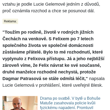
vztahu je podle Lucie Gelemové jedním z důvodů,
proč oznámila rozchod a chce se posunout dál.
Reklama:
"Toužím po rodině, životě v rodných jižních
Čechách na venkově. S Felixem po 7 letech
společného života ve společné domácnosti
zůstáváme přátelé. Bylo to mé rozhodnutí, které
vyplynulo z Felixova přístupu. Já a jeho nejbližší
zároveň víme, že Felix návrat ke své současné,
druhé manželce rozhodně nechystá, protože
Dagmar Patrasová se stále odmítá léčit,"
napsala
Lucie Gelemová v prohlášení, které uveřejnil Blesk.
Drama po svatbě. V bytě u Bohuše
Matuše zasahovala policie kvůli
fyzickému napadení. Promluvil