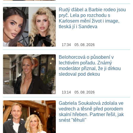
Rudý ďábel a Barbie rodeo jsou
pryč. Lela po rozchodu s
Karlosem mění život i image,
tleská jí i Sandeva
17:34 05. 08. 2026
Belohorcová o působení v
lechtivém pořadu. Známý
moderátor přiznal, že ji dírkou
sledoval pod dekou
13:14 05. 08. 2026
Gabriela Soukalová zdolala ve
vedrech a těsně před porodem
skalní hřeben. Partner řešil, jak
snést "těhuli"