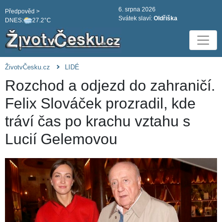
6. srpna 2026
Předpověd >
Svátek slaví:
Oldřiška
DNES:
27.2°C
ŽivotvČesku.cz
LIDÉ
Rozchod a odjezd do zahraničí.
Felix Slováček prozradil, kde
tráví čas po krachu vztahu s
Lucií Gelemovou