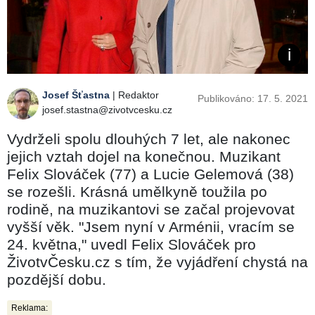
Josef Šťastna
| Redaktor
Publikováno: 17. 5. 2021
josef.stastna@zivotvcesku.cz
Vydrželi spolu dlouhých 7 let, ale nakonec
jejich vztah dojel na konečnou. Muzikant
Felix Slováček (77) a Lucie Gelemová (38)
se rozešli. Krásná umělkyně toužila po
rodině, na muzikantovi se začal projevovat
vyšší věk. "Jsem nyní v Arménii, vracím se
24. května," uvedl Felix Slováček pro
ŽivotvČesku.cz s tím, že vyjádření chystá na
pozdější dobu.
Reklama: