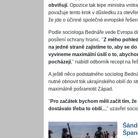
obviňují.
Opozice tak tepe ministra vnitr
považuje tento krok v důsledku za otevřen
že jde o účinné společné evropské řešení
Podle sociologa Bednáře vede Evropa dis
posílení ochrany hranic. "
Z mého pohledu
na jedné straně zajistíme to, aby se d
vyvineme maximální úsilí o to, abycho
pocházejí
,"
nabídl odborník recept na ře
A ještě něco podstatného sociolog Bednář
nutné obnovit tok ukrajinského obilí do str
maximálně pošramotit Západ.
"
Pro začátek bychom měli začít tím, že 
dostávalo třeba to obilí...
," uzavřel soci
Šánd
Španě