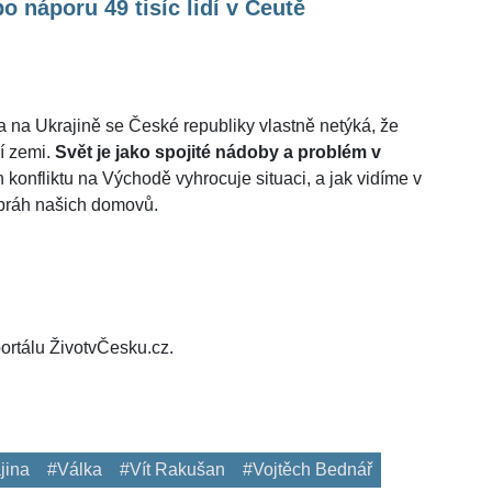
po náporu 49 tisíc lidí v Ceutě
ka na Ukrajině se České republiky vlastně netýká, že
í zemi.
Svět je jako spojité nádoby a problém v
konfliktu na Východě vyhrocuje situaci, a jak vidíme v
 práh našich domovů.
ortálu ŽivotvČesku.cz.
jina
#Válka
#Vít Rakušan
#Vojtěch Bednář