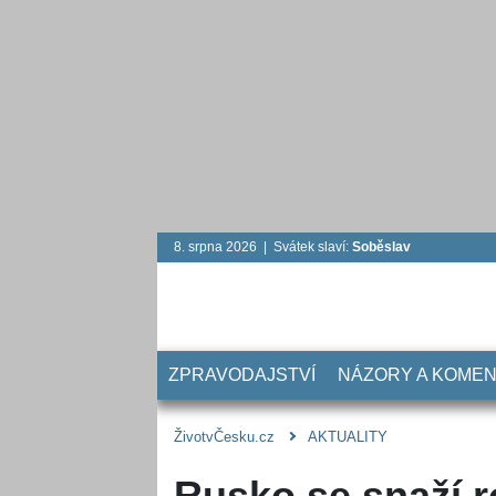
8. srpna 2026 | Svátek slaví:
Soběslav
ZPRAVODAJSTVÍ
NÁZORY A KOME
ŽivotvČesku.cz
AKTUALITY
Rusko se snaží r