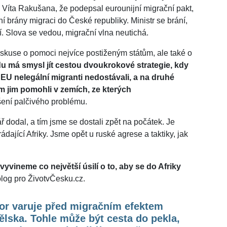
a Víta Rakušana, že podepsal eurounijní migrační pakt,
í brány migraci do České republiky. Ministr se brání,
. Slova se vedou, migrační vlna neutichá.
kuse o pomoci nejvíce postiženým státům, ale také o
 má smysl jít cestou dvoukrokové strategie, kdy
o EU nelegální migranti nedostávali, a na druhé
m jim pomohli v zemích, ze kterých
šení palčivého problému.
 dodal, a tím jsme se dostali zpět na počátek. Je
ádající Afriky. Jsme opět u ruské agrese a taktiky, jak
vyvineme co největší úsilí o to, aby se do Afriky
olog pro ŽivotvČesku.cz.
or varuje před migračním efektem
lska. Tohle může být cesta do pekla,