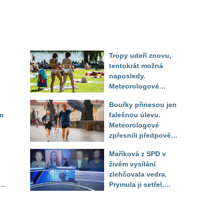
Tropy udeří znovu,
tentokrát možná
naposledy.
Meteorologové
zpřesnili výhled až
Bouřky přinesou jen
do září
m
falešnou úlevu.
Meteorologové
zpřesnili předpověď
a oznámili návrat
Maříková z SPD v
horkého počasí
živém vysílání
zlehčovala vedra.
Prymula ji setřel,
li
když vytáhl děsivé
číslo