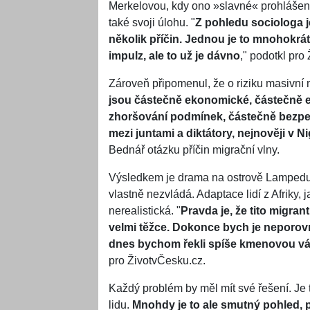
Merkelovou, kdy ono »slavné« prohlášen
také svoji úlohu. "
Z pohledu sociologa j
několik příčin. Jednou je to mnohokrát
impulz, ale to už je dávno
," podotkl pro
Zároveň připomenul, že o riziku masivní 
jsou částečně ekonomické, částečně en
zhoršování podmínek, částečně bezpečn
mezi juntami a diktátory, nejnověji v N
Bednář otázku příčin migrační vlny.
Výsledkem je drama na ostrově Lampedusa
vlastně nezvládá. Adaptace lidí z Afriky,
nerealistická.
"
Pravda je, že tito migran
velmi těžce. Dokonce bych je neporovná
dnes bychom řekli spíše kmenovou vál
pro ŽivotvČesku.cz.
Každý problém by měl mít své řešení. Je 
lidu.
Mnohdy je to ale smutný pohled, p