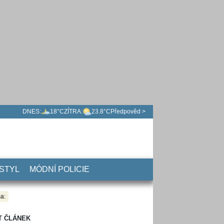
DNES:
18°C
ZÍTRA:
23.8°C
Předpověd >
 STYL
MÓDNÍ POLICIE
a:
T ČLÁNEK