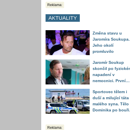
Reklama:
AKTUALITY
Změna stavu u
Jaromíra Soukupa.
Jeho okolí
promluvilo
Jaromír Soukup
skončil po fyzické
napadení v
nemocnici. První
slova právničky
Sportovec tělem i
duší a milující táta
malého syna. Tělo
Dominika po bouři
na jezeře Most naš
až druhý den
Reklama: