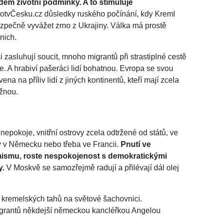
idem životní podmínky. A to stimuluje
ivotvČesku.cz důsledky ruského počínání, kdy Kreml
pečně vyvážet zrno z Ukrajiny. Válka má prostě
nich.
i zasluhují soucit, mnoho migrantů při strastiplné cestě
 A hrabiví pašeráci lidí bohatnou. Evropa se svou
ena na příliv lidí z jiných kontinentů, kteří mají zcela
ožnou.
nepokoje, vnitřní ostrovy zcela odtržené od států, ve
my v Německu nebo třeba ve Francii.
Pnutí ve
mismu, roste nespokojenost s demokratickými
y.
V Moskvě se samozřejmě radují a přilévají dál olej
 kremelských tahů na světové šachovnici.
rantů někdejší německou kancléřkou Angelou