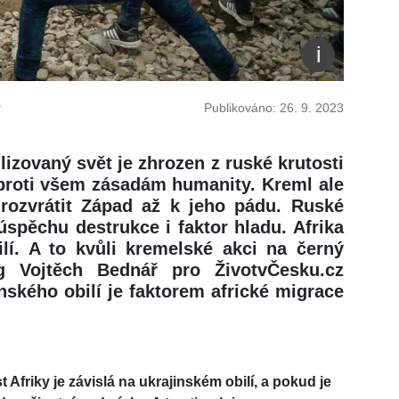
r
Publikováno: 26. 9. 2023
izovaný svět je zhrozen z ruské krutosti
a proti všem zásadám humanity. Kreml ale
– rozvrátit Západ až k jeho pádu. Ruské
spěchu destrukce i faktor hladu. Afrika
ilí. A to kvůli kremelské akci na černý
og Vojtěch Bednář pro ŽivotvČesku.cz
inského obilí je faktorem africké migrace
 Afriky je závislá na ukrajinském obilí, a pokud je