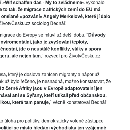
í »
Wif schaffen das - My to zvládneme
« vykonalo
e to tak, že migrace z afrických zemí do EU má
 omílané »pozvání« Angely Merkelové, které jí dalo
 ŽivotvČesku.cz sociolog Bednář.
migrace do Evropy se mluví už delší dobu. "
Důvody
viromentální, jako je zvyšování teploty,
ostní, jde o neustálé konflikty, války a spory
igeru, ale nejen tam
," rozvedl pro ŽivotvČesku.cz
, který je doslova zahlcen migranty a nápor už
 jak už bylo řečeno, je nesnadná, možno konstatovat, že
ti z černé Afriky jsou v Evropě adaptovatelní jen
val ani se Syřany, kteří utíkali před občanskou,
kou, která tam panuje
," věcně konstatoval Bednář
to úloha pro politiky, demokraticky volené zástupce
olitici se místo hledání východiska jen vzájemně