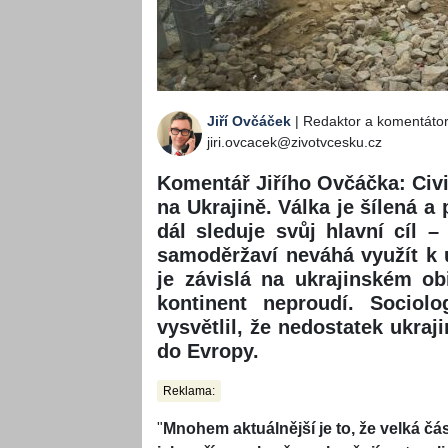
Jiří Ovčáček
| Redaktor a komentáto
jiri.ovcacek@zivotvcesku.cz
Komentář Jiřího Ovčáčka: Civil
na Ukrajině. Válka je šílená 
dál sleduje svůj hlavní cíl 
samoděržaví neváhá využít k ú
je závislá na ukrajinském ob
kontinent neproudí. Sociol
vysvětlil, že nedostatek ukraj
do Evropy.
Reklama:
"
Mnohem aktuálnější je to, že velká část