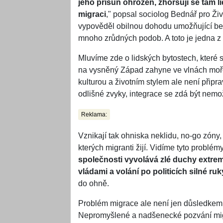
jeho přísun ohrožen, zhoršují se tam l
migraci
," popsal sociolog Bednář pro Ž
vypověděl obilnou dohodu umožňující bez
mnoho zrůdných podob. A toto je jedna z 
Mluvíme zde o lidských bytostech, které s
na vysněný Západ zahyne ve vlnách moře.
kulturou a životním stylem ale není připrav
odlišné zvyky, integrace se zdá být nem
Reklama:
Vznikají tak ohniska neklidu, no-go zóny, 
kterých migranti žijí. Vidíme tyto problé
společnosti vyvolává zlé duchy extre
vládami a volání po politicích silné ruk
do ohně.
Problém migrace ale není jen důsledkem
Nepromyšlené a nadšenecké pozvání mig