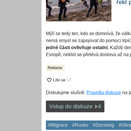
řekl 
Mýlí se tedy ten, kdo se domnívá, že vál
nemá smysl se zapojovat do pomoci trpíc
jedné části ovlivňuje ostatní.
Každý den 
Evropě, neklid se přelévá doslova až na
Reklama:
Diskutujme slušně.
Pravidla diskuze
na p
Vstup do diskuze
4
#Migrace
#Rusko
#Sociolog
#Ukra