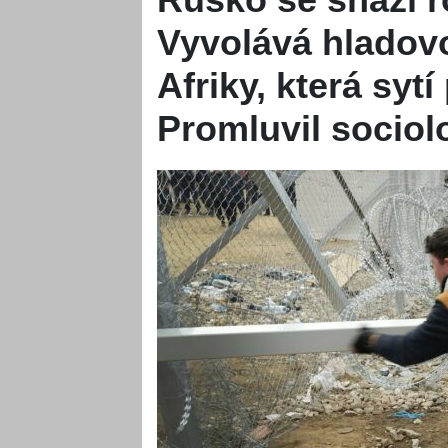
Vyvolává hladovo
Afriky, která syt
Promluvil socio