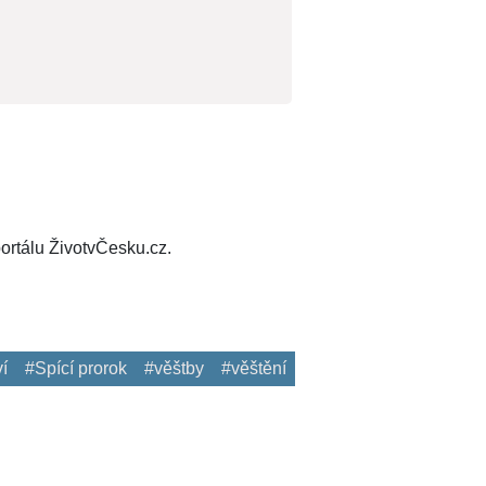
ortálu ŽivotvČesku.cz.
í
#Spící prorok
#věštby
#věštění