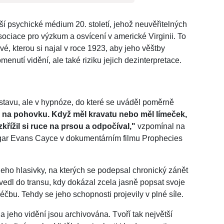
í psychické médium 20. století, jehož neuvěřitelných
ociace pro výzkum a osvícení v americké Virginii. To
é, kterou si najal v roce 1923, aby jeho věštby
nutí vidění, ale také riziku jejich dezinterpretace.
stavu, ale v hypnóze, do které se uváděl poměrně
l na pohovku. Když měl kravatu nebo měl límeček,
 zkřížil si ruce na prsou a odpočíval,"
vzpomínal na
dgar Evans Cayce v dokumentárním filmu Prophecies
eho hlasivky, na kterých se podepsal chronický zánět
edl do transu, kdy dokázal zcela jasně popsat svoje
čbu. Tehdy se jeho schopnosti projevily v plné síle.
jeho vidění jsou archivována. Tvoří tak největší