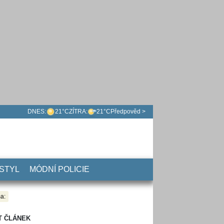
DNES:
21°C
ZÍTRA:
21°C
Předpověd >
 STYL
MÓDNÍ POLICIE
a:
T ČLÁNEK