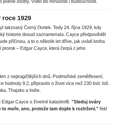
 jediné osoby. Viděl do minulosti i budoucnosti.
 roce 1929
yl takzvaný Černý čtvrtek. Tedy 24. října 1929, kdy
jaký historie dosud zaznamenala. Cayce předpověděl
e příčinou, a to o několik let dříve, jak uvádí kniha
 prorok – Edgar Cayce, která čerpá z jeho
den z nejtragičtějších dnů. Podmořské zemětřesení,
 hodnoty 9.2, připravilo o život více než 230 tisíc lidí.
ka, Thajsko a Indie.
l Edgar Cayce o živelné katastrofě.
"Sleduj sváry
o moře, ano, protože tam dojde k roztržení,"
řekl