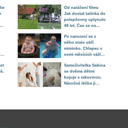
die
Od natáčení filmu
m
Jak dostat tatínka do
polepšovny uplynulo
48 let. Čas se na
"dědově" chalupě
Po narození se z
podepsal, lavička je
něho stalo obří
ale stále na stejném
miminko. Chlapec v
místě
ý.
osmi měsících váží
il
jako pětileté dítě
et
Samoživitelka Sabina
á.
se dvěma dětmi
bojuje s rakovinou.
Náročná léčba ji
připravila o práci i
finanční jistotu