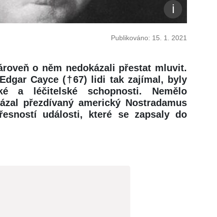
Publikováno: 15. 1. 2021
ároveň o něm nedokázali přestat mluvit.
dgar Cayce (†67) lidi tak zajímal, byly
ké a léčitelské schopnosti. Nemělo
okázal přezdívaný americký Nostradamus
řesností události, které se zapsaly do