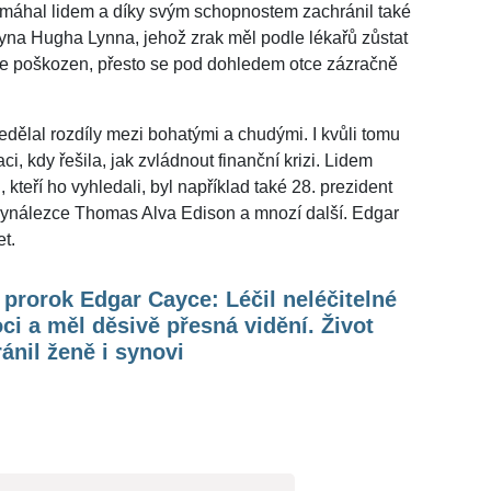
pomáhal lidem a díky svým schopnostem zachránil také
na Hugha Lynna, jehož zrak měl podle lékařů zůstat
e poškozen, přesto se pod dohledem otce zázračně
edělal rozdíly mezi bohatými a chudými. I kvůli tomu
ci, kdy řešila, jak zvládnout finanční krizi. Lidem
kteří ho vyhledali, byl například také 28. prezident
ynálezce Thomas Alva Edison a mnozí další. Edgar
t.
 prorok Edgar Cayce: Léčil neléčitelné
i a měl děsivě přesná vidění. Život
ánil ženě i synovi