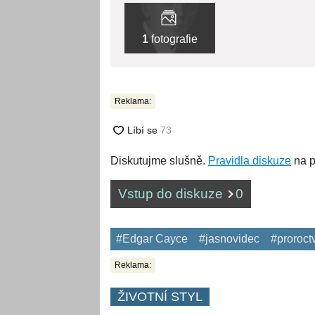
1
fotografie
Reklama:
Diskutujme slušně.
Pravidla diskuze
na p
Vstup do diskuze
0
#Edgar Cayce
#jasnovidec
#proroctv
Reklama:
ŽIVOTNÍ STYL