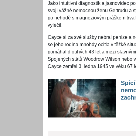
Jako intuitivní diagnostik a jasnovidec 
svoji vážně nemocnou ženu Gertrudu a sy
po nehodě s magneziovým práškem trval
vyléčil.
Cayce si za své služby nebral peníze a n
se jeho rodina mnohdy ocitla v těžké situa
pomáhal dlouhých 43 let a mezi slavnými, 
Spojených států Woodrow Wilson nebo v
Cayce zemřel 3. ledna 1945 ve věku 67 le
Spící
nemoc
zachr