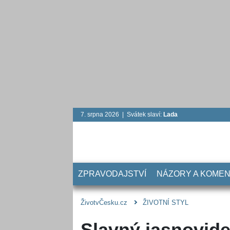
7. srpna 2026 | Svátek slaví:
Lada
ZPRAVODAJSTVÍ
NÁZORY A KOME
ŽivotvČesku.cz
ŽIVOTNÍ STYL
Slavný jasnovid