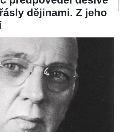
Vyhled
třásly dějinami. Z jeho
í