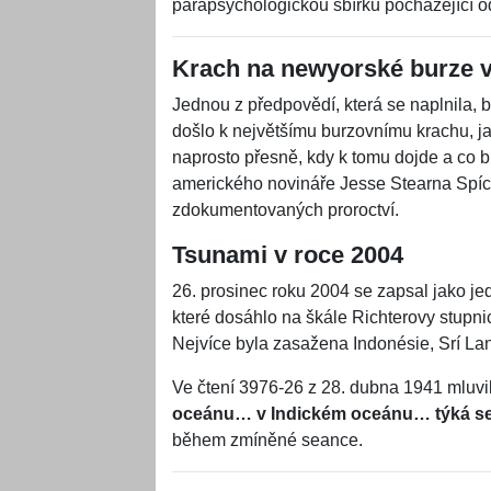
parapsychologickou sbírku pocházející od
Krach na newyorské burze v
Jednou z předpovědí, která se naplnila, b
došlo k největšímu burzovnímu krachu, 
naprosto přesně, kdy k tomu dojde a co bud
amerického novináře Jesse Stearna Spící
zdokumentovaných proroctví.
Tsunami v roce 2004
26. prosinec roku 2004 se zapsal jako je
které dosáhlo na škále Richterovy stupnice
Nejvíce byla zasažena Indonésie, Srí Lan
Ve čtení 3976-26 z 28. dubna 1941 mluvi
oceánu… v Indickém oceánu… týká se t
během zmíněné seance.