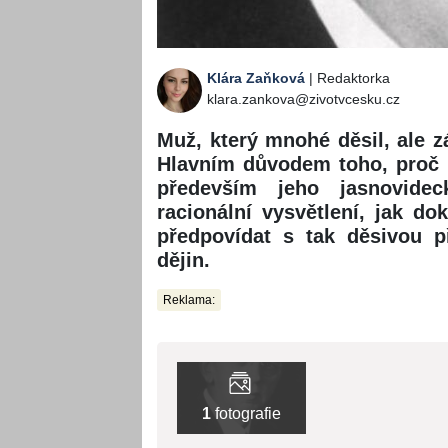
Klára Zaňková
| Redaktorka
klara.zankova@zivotvcesku.cz
Muž, který mnohé děsil, ale z
Hlavním důvodem toho, proč E
především jeho jasnovidec
racionální vysvětlení, jak d
předpovídat s tak děsivou p
dějin.
Reklama:
1
fotografie