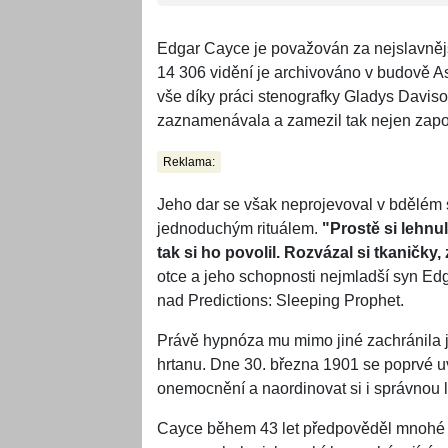
Edgar Cayce je považován za nejslavnějš
14 306 vidění je archivováno v budově As
vše díky práci stenografky Gladys Davisov
zaznamenávala a zamezil tak nejen zapome
Reklama:
Jeho dar se však neprojevoval v bdělém 
jednoduchým rituálem.
"Prostě si lehnu
tak si ho povolil. Rozvázal si tkaničky,
otce a jeho schopnosti nejmladší syn E
nad Predictions: Sleeping Prophet.
Právě hypnóza mu mimo jiné zachránila j
hrtanu. Dne 30. března 1901 se poprvé uv
onemocnění a naordinovat si i správnou lé
Cayce během 43 let předpověděl mnohé a 