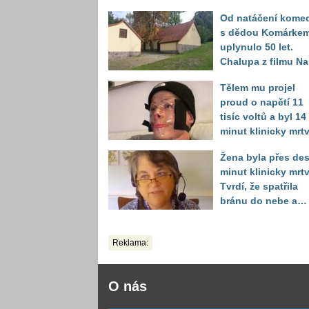
Od natáčení kome
s dědou Komárke
uplynulo 50 let.
Chalupa z filmu Na
samotě u lesa se
Tělem mu projel
proměnila k
proud o napětí 11
nepoznání
tisíc voltů a byl 14
minut klinicky mrtv
Za kus šrotu zaplat
Žena byla přes des
mladík nejkrutější
minut klinicky mrtv
daň
Tvrdí, že spatřila
bránu do nebe a
dostala na výběr
Reklama:
O nás