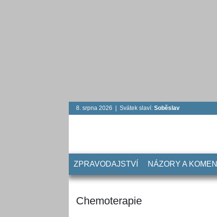
8. srpna 2026 | Svátek slaví:
Soběslav
ZPRAVODAJSTVÍ
NÁZORY A KOME
Chemoterapie