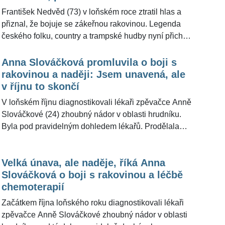
Muzikantka, jež prochází léčbou zákeřné nemoci, také
František Nedvěd (73) v loňském roce ztratil hlas a
potěšila fanoušky snímkem v plavkách. Zjara
přiznal, že bojuje se zákeřnou rakovinou. Legenda
promluvila Anička o svatbě, ke které se pro
českého folku, country a trampské hudby nyní přichází
ŽivotvČesku.cz. vyjádřil i její otec Felix Slováček.
s potěšující zprávou pro všechny své fanoušky, kteří
se modlí za jeho uzdravení. "Cítím se dobře,
Anna Slováčková promluvila o boji s
chemoterapie už není, už jen ozařování," řekl pro
rakovinou a naději: Jsem unavená, ale
ŽivotvČesku.cz legendární muzikant.
v říjnu to skončí
V loňském říjnu diagnostikovali lékaři zpěvačce Anně
Slováčkové (24) zhoubný nádor v oblasti hrudníku.
Byla pod pravidelným dohledem lékařů. Prodělala
léčbu chemoterapií. V pravidelném cyklu od začátku
roku jich absolvovala dvanáct, předtím čtyři. Pak
Velká únava, ale naděje, říká Anna
přišla operace, během které vyndali lékaři nádor z
Slováčková o boji s rakovinou a léčbě
těla. Teď musí znovu užívat kvůli doléčbě léky. "Snad
chemoterapií
to v říjnu skončí," prozradila pro ŽivotvČesku.cz
sympatická Anna.
Začátkem října loňského roku diagnostikovali lékaři
zpěvačce Anně Slováčkové zhoubný nádor v oblasti