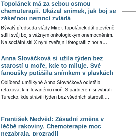
Topolánek má za sebou osmou
Vyhled
chemoterapii. Ukázal snímek, jak boj se
zákeřnou nemocí zvládá
Bývalý předseda vlády Mirek Topolánek dál otevřeně
sdílí svůj boj s vážným onkologickým onemocněním.
Na sociální síti X nyní zveřejnil fotografii z hor a
přiznal, že má za sebou už osmou chemoterapii. I
přes náročnou léčbu dává najevo, že se nevzdává a
Anna Slováčková si užila týden bez
opírá se o pozitivní myšlení, rodinu i sílu, kterou mu
starostí u moře, kde to miluje. Své
dodává pohyb a pobyt v přírodě. O statečném boji s
fanoušky potěšila snímkem v plavkách
nemocí promluvil na konci minulého roku pro
Oblíbená umělkyně Anna Slováčková odletěla
ŽivotvČesku.cz.
relaxovat k milovanému moři. S partnerem si vybrali
Turecko, kde strávili týden bez všedních starostí.
Dcera Dády Patrasové a Felixe Slováčka na sociální
síti sdílela z dovolené několik fotografií, na kterých
František Nedvěd: Zásadní změna v
vypadá opravdu spokojeně. "Moje láska k moři je
léčbě rakoviny. Chemoterapie moc
snad hlubší než dno oceánu," vyjádřila Anička své
nezabrala, prozradil
pocity poté, co se po delší době ocitla na dovolené.