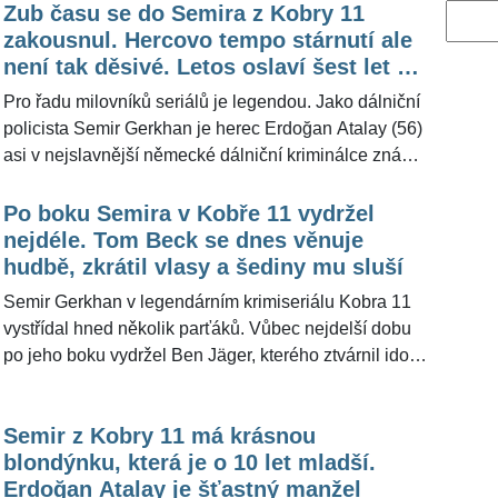
Zub času se do Semira z Kobry 11
Vyhled
zakousnul. Hercovo tempo stárnutí ale
není tak děsivé. Letos oslaví šest let v
manželství
Pro řadu milovníků seriálů je legendou. Jako dálniční
policista Semir Gerkhan je herec Erdoğan Atalay (56)
asi v nejslavnější německé dálniční kriminálce znám
skoro třicet let. Tehdy diváky zaujal jako uhrančivý
švihák s drsným policejním výrazem. Před necelými
Po boku Semira v Kobře 11 vydržel
šesti lety se oženil. Ale i na něm se už podepsal zub
nejdéle. Tom Beck se dnes věnuje
času, což je z fotografií znát. Pro německý deník Bild
hudbě, zkrátil vlasy a šediny mu sluší
nedávno prozradil, že je velkým milovníkem
Semir Gerkhan v legendárním krimiseriálu Kobra 11
horolezectví, proto má vždy při cestování »o tašku
vystřídal hned několik parťáků. Vůbec nejdelší dobu
navíc«.
po jeho boku vydržel Ben Jäger, kterého ztvárnil idol
nejen německých žen Tom Beck (43). Herec byl tehdy
ještě mladičký a divákům imponovalo, jak nevinně
Semir z Kobry 11 má krásnou
vedle ostříleného Erdogana Atalaye (54) působil. Tom
blondýnku, která je o 10 let mladší.
se herectví věnuje i dnes, větší vášní je pro něj ale
Erdoğan Atalay je šťastný manžel
hudba. Zestárnul jen o fous a šediny mu sluší.