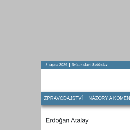
8. srpna 2026 | Svátek slaví:
Soběslav
ZPRAVODAJSTVÍ
NÁZORY A KOME
Erdoğan Atalay