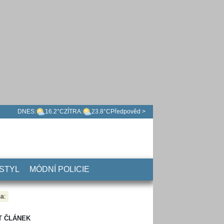
DNES:
16.2°C
ZÍTRA:
23.8°C
Předpověd >
 STYL
MÓDNÍ POLICIE
a:
T ČLÁNEK