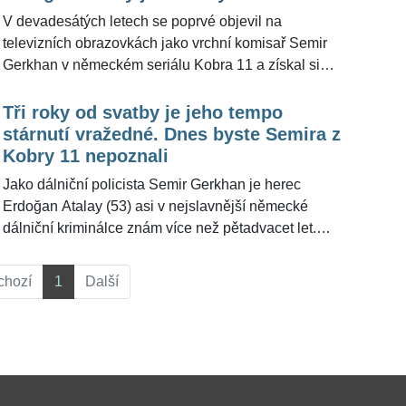
V devadesátých letech se poprvé objevil na
televizních obrazovkách jako vrchní komisař Semir
Gerkhan v německém seriálu Kobra 11 a získal si
fanoušky po celém světě. Herec Erdoğan Atalay (54)
je televizní hvězdou, která ani po letech neztrácí na
Tři roky od svatby je jeho tempo
popularitě. V osobním životě je šťastným
stárnutí vražedné. Dnes byste Semira z
trojnásobným otcem dcer Amiry Paulety Melisande,
Kobry 11 nepoznali
Matildy a syna Marise. Svůj život se v roce 2017
Jako dálniční policista Semir Gerkhan je herec
rozhodl spojit na exotických Maledivách s agentkou
Erdoğan Atalay (53) asi v nejslavnější německé
Katjou Ohneckovou (44), po jejímž boku jen září.
dálniční kriminálce znám více než pětadvacet let.
Mnozí diváci si ho dodnes pamatují jako uhrančivého
šviháka s drsným policejním výrazem, který se před
chozí
1
Další
třemi roky oženil. Jenže i na něm se už podepsal zub
času. A na fotkách to je dost vidět.