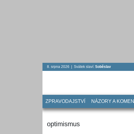
8. srpna 2026 | Svátek slaví:
Soběslav
ZPRAVODAJSTVÍ
NÁZORY A KOME
optimismus