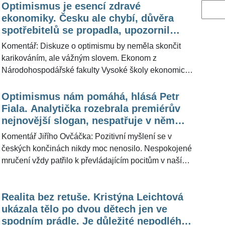
Optimismus je esencí zdravé
Vyhled
ekonomiky. Česku ale chybí, důvěra
spotřebitelů se propadla, upozornil
expert z Národohospodářské fakulty
Komentář: Diskuze o optimismu by neměla skončit
karikováním, ale vážným slovem. Ekonom z
Národohospodářské fakulty Vysoké školy ekonomické
v Praze Martin Zeman pro portál ŽivotvČesku.cz
uvedl, že právě optimismus je jednou z hlavních
Optimismus nám pomáhá, hlásá Petr
esencí zdravé ekonomiky. Volání premiéra Petra
Fiala. Analytička rozebrala premiérův
Fialy, že optimismus nám pomáhá, tak není jen
nejnovější slogan, nespatřuje v něm
sloganem nebo samoúčelným politickým výkřikem.
však řešení
Komentář Jiřího Ovčáčka: Pozitivní myšlení se v
Potíž Česka tkví podle ekonoma Martina Zemana v
českých končinách nikdy moc nenosilo. Nespokojené
tom, že lidé mají nebývale pesimistickou náladu.
mručení vždy patřilo k převládajícím pocitům v naší
historii, tedy kromě záblesků celonárodního vzepětí,
jako tomu bylo na jaře 1968 nebo na podzim 1989.
Realita bez retuše. Kristýna Leichtová
Premiér Petr Fiala se rozhodl jít proti tomuto proudu.
ukázala tělo po dvou dětech jen ve
V čase, kdy jsme zaplavováni nedobrými zprávami,
spodním prádle. Je důležité nepodléhat
burcuje společnost k optimistickému smýšlení jako