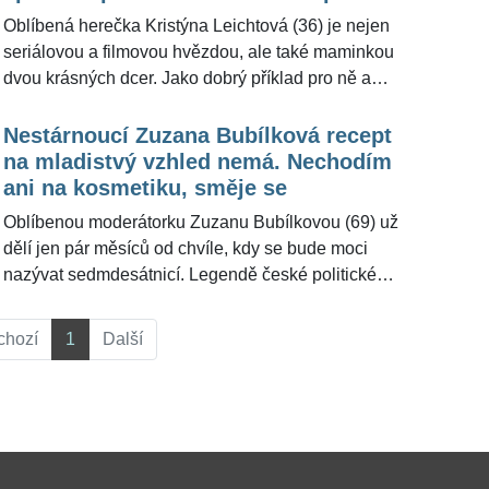
tlaku okolí, říká o sebelásce
významnému pomocníkovi na cestě vzhůru. Mediální
Oblíbená herečka Kristýna Leichtová (36) je nejen
analytička Irena Ryšánková pro ŽivotvČesku.cz
seriálovou a filmovou hvězdou, ale také maminkou
upozornila na úskalí optimismu. Nezmění realitu, na
dvou krásných dcer. Jako dobrý příklad pro ně a
chvíli dodá pocit vzestupu, ale může pak přijít kruté
zároveň jako vzor mnoha mladých dívek a žen se
vystřízlivění.
odhodlala ukázat svou postavu bez jakýchkoliv
Nestárnoucí Zuzana Bubílková recept
příkras a poukázat na to, že nedokonalosti jsou svým
na mladistvý vzhled nemá. Nechodím
způsobem dokonalé. "Je úplně normální být
ani na kosmetiku, směje se
normální," řekla Kristýna Leichtová pro
Oblíbenou moderátorku Zuzanu Bubílkovou (69) už
ŽivotvČesku.cz.
dělí jen pár měsíců od chvíle, kdy se bude moci
nazývat sedmdesátnicí. Legendě české politické
satiry by ale mnozí hádali mnohem nižší věk - vrásek
má naprosté minimum a pyšní se postavičkou jako ze
chozí
1
Další
žurnálu. Vzhled přitom vůbec neřeší. "Nedává smysl,
abych ráno vstala a pozorovala, jestli mi přibyl tmavý
flek nebo vráska na těle. Je mi to jedno," řekla Zuzana
Bubílková pro ŽivotvČesku.cz.