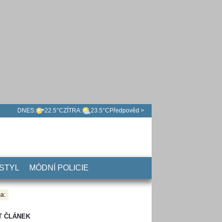
DNES:
22.5°C
ZÍTRA:
23.5°C
Předpověd >
 STYL
MÓDNÍ POLICIE
a:
T ČLÁNEK