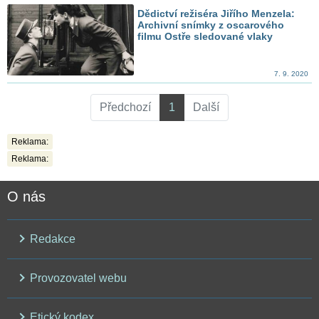
Dědictví režiséra Jiřího Menzela:
Archivní snímky z oscarového
filmu Ostře sledované vlaky
7. 9. 2020
Předchozí
1
Další
Reklama:
Reklama:
O nás
Redakce
Provozovatel webu
Etický kodex