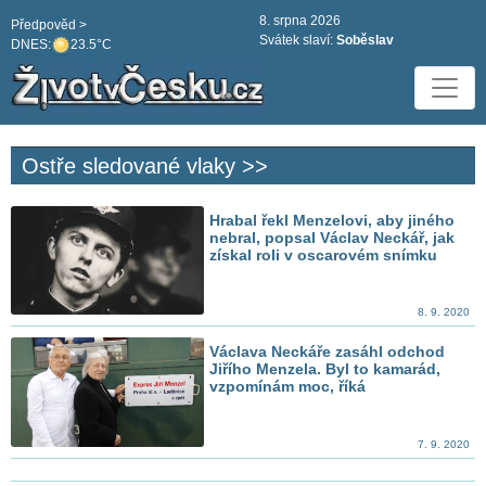
8. srpna 2026
Předpověd >
Svátek slaví:
Soběslav
DNES:
23.5°C
Ostře sledované vlaky >>
Hrabal řekl Menzelovi, aby jiného
nebral, popsal Václav Neckář, jak
získal roli v oscarovém snímku
8. 9. 2020
Václava Neckáře zasáhl odchod
Jiřího Menzela. Byl to kamarád,
vzpomínám moc, říká
7. 9. 2020