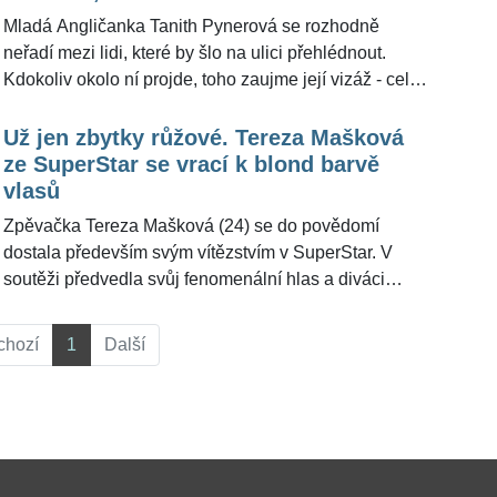
Mladá Angličanka Tanith Pynerová se rozhodně
neřadí mezi lidi, které by šlo na ulici přehlédnout.
Kdokoliv okolo ní projde, toho zaujme její vizáž - celá
se obléká do růžové barvy a růžové má i vlasy,
obvykle i líčení. Zašla dokonce tak daleko, že si sytě
Už jen zbytky růžové. Tereza Mašková
růžovou barvou nechala namalovat i dům. Růžová je
ze SuperStar se vrací k blond barvě
pro ni celý život a to i přesto, že jí extravagantní
vlasů
vzhled čas od času komplikuje bytí.
Zpěvačka Tereza Mašková (24) se do povědomí
dostala především svým vítězstvím v SuperStar. V
soutěži předvedla svůj fenomenální hlas a diváci
rozhodli o jejím prvenství. Před časem se také
rozhodla pro velkou změnu, nechala si obarvit vlasy
chozí
1
Další
na růžovou. Teď to ale vypadá, že výrazná barva ji už
omrzela a vrací k přirozené blond.