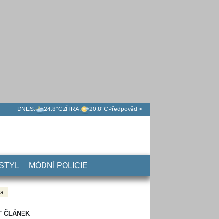
DNES:
24.8°C
ZÍTRA:
20.8°C
Předpověd >
 STYL
MÓDNÍ POLICIE
a:
T ČLÁNEK