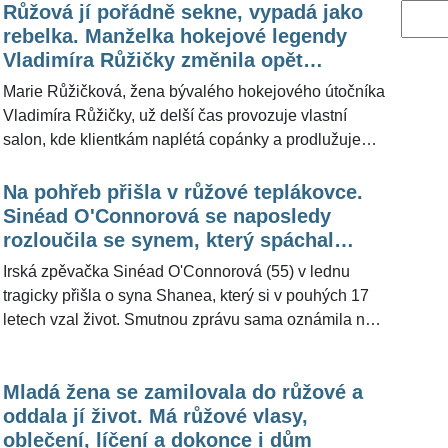
Růžová jí pořádně sekne, vypadá jako
Vyhled
rebelka. Manželka hokejové legendy
Vladimíra Růžičky změnila opět
vlasovou vizáž
Marie Růžičková, žena bývalého hokejového útočníka
Vladimíra Růžičky, už delší čas provozuje vlastní
salon, kde klientkám naplétá copánky a prodlužuje
vlasy. "Inspirovala jsem se sama u sebe," prozradila
pro ŽivotvČesku.cz. Aktuálně se pochlubila změnou
Na pohřeb přišla v růžové teplákovce.
vlasové vizáže, a to v růžové barvě, která jí sluší.
Sinéad O'Connorová se naposledy
rozloučila se synem, který spáchal
sebevraždu
Irská zpěvačka Sinéad O'Connorová (55) v lednu
tragicky přišla o syna Shanea, který si v pouhých 17
letech vzal život. Smutnou zprávu sama oznámila na
sociálních sítích. V sobotu se konal mladíkův pohřeb
a umělkyně, která má dlouhodobě psychické
Mladá žena se zamilovala do růžové a
problémy, na obřad přišla v růžové teplákové
oddala jí život. Má růžové vlasy,
soupravě.
oblečení, líčení a dokonce i dům