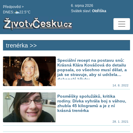
6. srpna 2026
Předpověd >
Svátek slaví:
Oldřiška
DNES:
22.5°C
trenérka >>
Speciální recept na postavu snů:
Krásná Klára Kováčová do detailu
popsala, co všechno musí dělat, a
jak se stravuje, aby si udržela
dokonalé křivky
14. 8. 2022
Posměšky spolužáků, kritika
rodiny. Dívka vyhrála boj s váhou,
zhubla 45 kilogramů a je z ní
krásná trenérka
28. 1. 2021