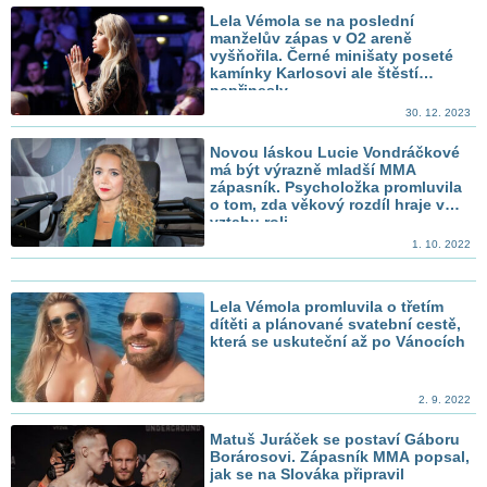
Lela Vémola se na poslední
manželův zápas v O2 areně
vyšňořila. Černé minišaty poseté
kamínky Karlosovi ale štěstí
nepřinesly
30. 12. 2023
Novou láskou Lucie Vondráčkové
má být výrazně mladší MMA
zápasník. Psycholožka promluvila
o tom, zda věkový rozdíl hraje ve
vztahu roli
1. 10. 2022
Lela Vémola promluvila o třetím
dítěti a plánované svatební cestě,
která se uskuteční až po Vánocích
2. 9. 2022
Matuš Juráček se postaví Gáboru
Borárosovi. Zápasník MMA popsal,
jak se na Slováka připravil