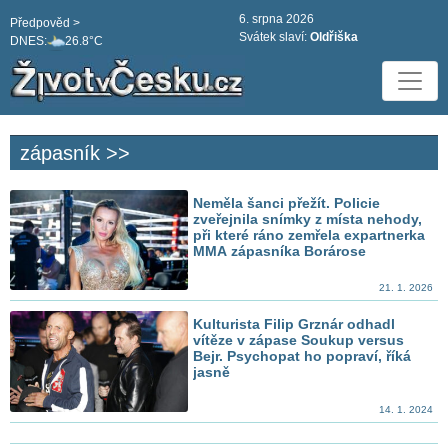
6. srpna 2026
Předpověd >
Svátek slaví:
Oldřiška
DNES:
26.8°C
zápasník >>
Neměla šanci přežít. Policie
zveřejnila snímky z místa nehody,
při které ráno zemřela expartnerka
MMA zápasníka Borárose
21. 1. 2026
Kulturista Filip Grznár odhadl
vítěze v zápase Soukup versus
Bejr. Psychopat ho popraví, říká
jasně
14. 1. 2024