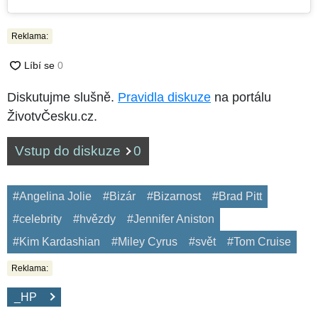
Reklama:
Diskutujme slušně.
Pravidla diskuze
na portálu
ŽivotvČesku.cz.
Vstup do diskuze
0
#Angelina Jolie
#Bizár
#Bizarnost
#Brad Pitt
#celebrity
#hvězdy
#Jennifer Aniston
#Kim Kardashian
#Miley Cyrus
#svět
#Tom Cruise
Reklama:
_HP