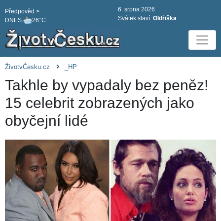
6. srpna 2026
Předpověd >
Svátek slaví:
Oldřiška
DNES:
26°C
ŽivotvČesku.cz
_HP
Takhle by vypadaly bez peněz!
15 celebrit zobrazených jako
obyčejní lidé