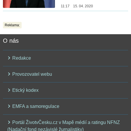
11:17 15. 04. 2020
Reklama:
O nás
Redakce
Provozovatel webu
Etický kodex
EMFA a samoregulace
Portál ŽivotvČesku.cz v Mapě médií a ratingu NFNZ
(Nadační fond nezávislé žurnalistiky)