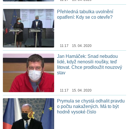
Přehledná tabulka uvolnění
opatření: Kdy se co otevře?
11:17 15. 04. 2020
Jan Hamáček: Snad nebudou
lidé, když nenosili roušky, teď
litovat. Chce prodloužit nouzový
stav
11:17 15. 04. 2020
Prymula se chystá odhalit pravdu
o počtu nakažených. Má to být
hodně vysoké číslo