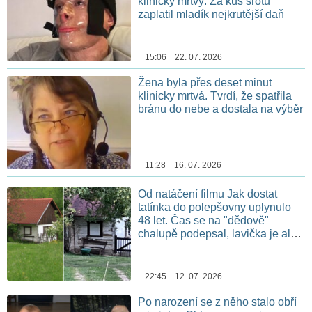
klinicky mrtvý. Za kus šrotu
zaplatil mladík nejkrutější daň
15:06 22. 07. 2026
Žena byla přes deset minut
klinicky mrtvá. Tvrdí, že spatřila
bránu do nebe a dostala na výběr
11:28 16. 07. 2026
Od natáčení filmu Jak dostat
tatínka do polepšovny uplynulo
48 let. Čas se na "dědově"
chalupě podepsal, lavička je ale
stále na stejném místě
22:45 12. 07. 2026
Po narození se z něho stalo obří