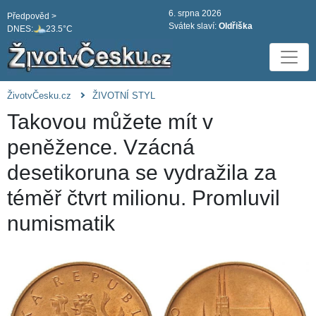
6. srpna 2026
Předpověd >
Svátek slaví:
Oldřiška
DNES:
23.5°C
ŽivotvČesku.cz
ŽIVOTNÍ STYL
Takovou můžete mít v
peněžence. Vzácná
desetikoruna se vydražila za
téměř čtvrt milionu. Promluvil
numismatik