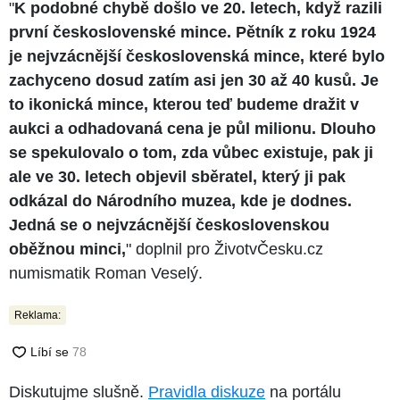
"
K podobné chybě došlo ve 20. letech, když razili
první československé mince. Pětník z roku 1924
je nejvzácnější československá mince, které bylo
zachyceno dosud zatím asi jen 30 až 40 kusů. Je
to ikonická mince, kterou teď budeme dražit v
aukci a odhadovaná cena je půl milionu. Dlouho
se spekulovalo o tom, zda vůbec existuje, pak ji
ale ve 30. letech objevil sběratel, který ji pak
odkázal do Národního muzea, kde je dodnes.
Jedná se o nejvzácnější československou
oběžnou minci,
" doplnil pro ŽivotvČesku.cz
numismatik Roman Veselý.
Reklama:
Diskutujme slušně.
Pravidla diskuze
na portálu