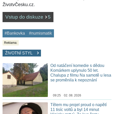
ŽivotvČesku.cz.
Vstup do diskuze
5
#Bankovka
#numismatik
Reklama:
ŽIVOTNÍ STYL
Od natáčení komedie s dědou
Komárkem uplynulo 50 let.
Chalupa z filmu Na samotě u lesa
se proměnila k nepoznání
09:25 02. 08. 2026
Tělem mu projel proud o napětí
11 tisíc voltů a byl 14 minut