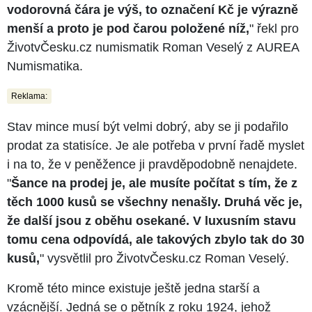
vodorovná čára je výš, to označení Kč je výrazně
menší a proto je pod čarou položené níž,
" řekl pro
ŽivotvČesku.cz numismatik Roman Veselý z AUREA
Numismatika.
Reklama:
Stav mince musí být velmi dobrý, aby se ji podařilo
prodat za statisíce. Je ale potřeba v první řadě myslet
i na to, že v peněžence ji pravděpodobně nenajdete.
"
Šance na prodej je, ale musíte počítat s tím, že z
těch 1000 kusů se všechny nenašly. Druhá věc je,
že další jsou z oběhu osekané. V luxusním stavu
tomu cena odpovídá, ale takových zbylo tak do 30
kusů,
" vysvětlil pro ŽivotvČesku.cz Roman Veselý.
Kromě této mince existuje ještě jedna starší a
vzácnější. Jedná se o pětník z roku 1924, jehož