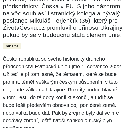
předsednictví Česka v EU. S jeho názorem
na věc souhlasí i stranický kolega a bývalý
poslanec Mikuláš Ferjenčík (35), který pro
ŽivotvČesku.cz promluvil o přinosu Ukrajiny,
pokud by se v budoucnu stala členem unie.
Reklama:
Česká republika se svého historicky druhého
předsednictví Evropské unie ujme 1. července 2022.
Už teď je přitom jasné, že tématem, které se bude
prolínat téměř veškerým českým působením v této
roli, bude válka na Ukrajině. Rozdíly budou hlavně
v tom, jestli do té doby konflikt skončí, a tudíž se
bude řešit především obnova boji poničené země,
nebo válka bude dál. Pak by zřejmě byly dál ve hře
dodávky zbraní, ještě tvrdší sankce a ruský plyn,