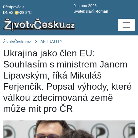
9. srpna 2026
Předpověd >
Svátek slaví:
Roman
DNES:
28.2°C
ŽivotvČesku.cz
AKTUALITY
Ukrajina jako člen EU:
Souhlasím s ministrem Janem
Lipavským, říká Mikuláš
Ferjenčík. Popsal výhody, které
válkou zdecimovaná země
může mít pro ČR