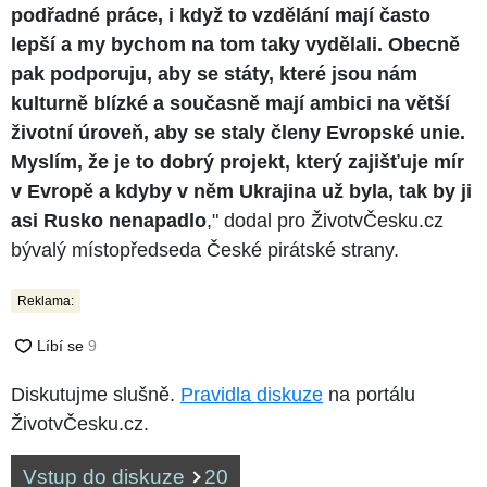
podřadné práce, i když to vzdělání mají často
lepší a my bychom na tom taky vydělali. Obecně
pak podporuju, aby se státy, které jsou nám
kulturně blízké a současně mají ambici na větší
životní úroveň, aby se staly členy Evropské unie.
Myslím, že je to dobrý projekt, který zajišťuje mír
v Evropě a kdyby v něm Ukrajina už byla, tak by ji
asi Rusko nenapadlo
," dodal pro ŽivotvČesku.cz
bývalý místopředseda České pirátské strany.
Reklama:
Diskutujme slušně.
Pravidla diskuze
na portálu
ŽivotvČesku.cz.
Vstup do diskuze
20