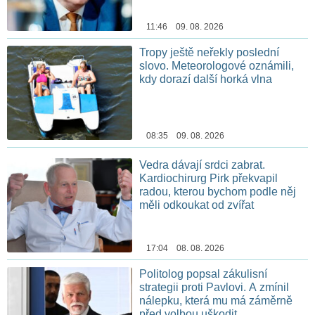
11:46 09. 08. 2026
Tropy ještě neřekly poslední
slovo. Meteorologové oznámili,
kdy dorazí další horká vlna
08:35 09. 08. 2026
Vedra dávají srdci zabrat.
Kardiochirurg Pirk překvapil
radou, kterou bychom podle něj
měli odkoukat od zvířat
17:04 08. 08. 2026
Politolog popsal zákulisní
strategii proti Pavlovi. A zmínil
nálepku, která mu má záměrně
před volbou uškodit