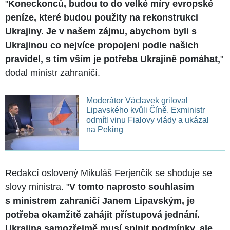
"
Koneckonců, budou to do velké míry evropské
peníze, které budou použity na rekonstrukci
Ukrajiny. Je v našem zájmu, abychom byli s
Ukrajinou co nejvíce propojeni podle našich
pravidel, s tím vším je potřeba Ukrajině pomáhat,
"
dodal ministr zahraničí.
Moderátor Václavek griloval
Lipavského kvůli Číně. Exministr
odmítl vinu Fialovy vlády a ukázal
na Peking
Redakcí oslovený Mikuláš Ferjenčík se shoduje se
slovy ministra. "
V tomto naprosto souhlasím
s ministrem zahraničí Janem Lipavským, je
potřeba okamžitě zahájit přístupová jednání.
Ukrajina samozřejmě musí splnit podmínky, ale