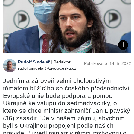
Rudolf Šindelář
| Redaktor
Publikováno: 14. 5. 2022
rudolf.sindelar@zivotvcesku.cz
Jedním a zároveň velmi choloustivým
tématem blížícího se českého předsednictví
Evropské unie bude podpora a pomoc
Ukrajině ke vstupu do sedmadvacítky, o
které se chce ministr zahraničí Jan Lipavský
(36) zasadit. "Je v našem zájmu, abychom
byli s Ukrajinou propojeni podle našich
pravidel," uvedl ministr v rámci rozhovoru o