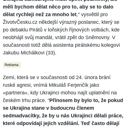
měli bychom dělat něco pro to, aby se to dalo
dělat rychleji než za mnoho let
," vysvětlil pro
ŽivotvČesku.cz někdejší výrazný poslanec, který se
po debaklu Pirátů v loňských říjnových volbách, kde
neobhájil svůj mandát, vrátil zpět do Sněmovny. V
současnosti totiž dělá asistenta pirátskému kolegovi
Jakubu Michálkovi (33).
Reklama:
Zemi, která se v současnosti od 24. února brání
ruské agresi, vnímá Mikuláš Ferjenčík jako
»partnera«, kdy Ukrajinci mohou najít uplatnění na
českém trhu práce. "
Přínosem by bylo to, že pokud
se Ukrajina stane v budoucnu členem
sedmadvacítky, že by u nás Ukrajinci dělali práce,
které odpovídají jejich vzdělání. Teď často dělají