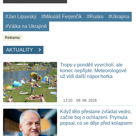
#Jan Lipavský
#Mikuláš Ferjenčík
#Rusko
#Ukrajina
#Válka na Ukrajině
Reklama:
AKTUALITY
Tropy v pondělí vyvrcholí, ale
konec nepřijde. Meteorologové
už vidí další nápor horka
13:20 09. 08. 2026
Když tělo přestane zvládat vedro,
začne boj o ochlazení. Prymula
popsal, co se děje před kolapsem