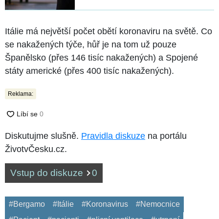
Itálie má největší počet obětí koronaviru na světě. Co
se nakažených týče, hůř je na tom už pouze
Španělsko (přes 146 tisíc nakažených) a Spojené
státy americké (přes 400 tisíc nakažených).
Reklama:
Diskutujme slušně.
Pravidla diskuze
na portálu
ŽivotvČesku.cz.
Vstup do diskuze
0
#Bergamo
#Itálie
#Koronavirus
#Nemocnice