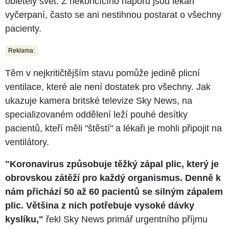
obletěly svět. Z nekončícího náporu jsou lékaři
vyčerpaní, často se ani nestihnou postarat o všechny
pacienty.
Reklama:
Těm v nejkritičtějším stavu pomůže jedině plicní
ventilace, které ale není dostatek pro všechny. Jak
ukazuje kamera britské televize Sky News, na
specializovaném oddělení leží pouhé desítky
pacientů, kteří měli "štěstí" a lékaři je mohli připojit na
ventilátory.
"Koronavirus způsobuje těžký zápal plic, který je
obrovskou zátěží pro každý organismus. Denně k
nám přichází 50 až 60 pacientů se silným zápalem
plic. Většina z nich potřebuje vysoké dávky
kyslíku,"
řekl Sky News primář urgentního příjmu