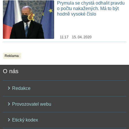
Prymula se chystá odhalit pravdu
o počtu nakažených. Má to být
hodně vysoké číslo
11:17 15. 04. 2020
Reklama:
O nás
Redakce
Provozovatel webu
Etický kodex