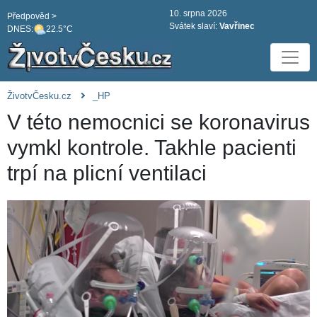
10. srpna 2026
Předpověd >
Svátek slaví:
Vavřinec
DNES:
22.5°C
ŽivotvČesku.cz
_HP
V této nemocnici se koronavirus
vymkl kontrole. Takhle pacienti
trpí na plicní ventilaci