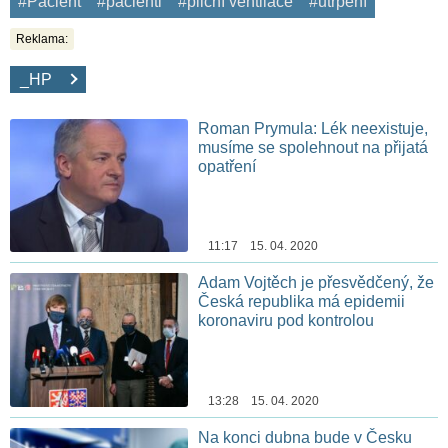
#Pacient
#pacienti
#plicní ventilace
#utrpení
Reklama:
_HP
Roman Prymula: Lék neexistuje,
musíme se spolehnout na přijatá
opatření
11:17 15. 04. 2020
Adam Vojtěch je přesvědčený, že
Česká republika má epidemii
koronaviru pod kontrolou
13:28 15. 04. 2020
Na konci dubna bude v Česku