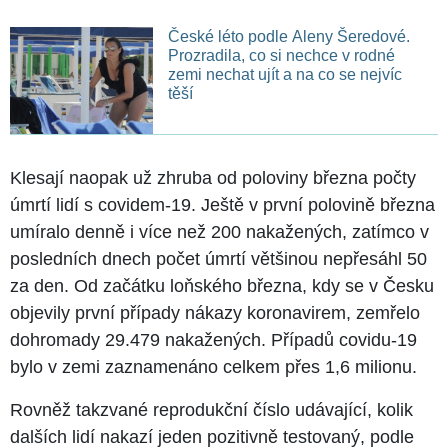
České léto podle Aleny Šeredové.
Prozradila, co si nechce v rodné
zemi nechat ujít a na co se nejvíc
těší
Klesají naopak už zhruba od poloviny března počty
úmrtí lidí s covidem-19. Ještě v první polovině března
umíralo denně i více než 200 nakažených, zatímco v
posledních dnech počet úmrtí většinou nepřesáhl 50
za den. Od začátku loňského března, kdy se v Česku
objevily první případy nákazy koronavirem, zemřelo
dohromady 29.479 nakažených. Případů covidu-19
bylo v zemi zaznamenáno celkem přes 1,6 milionu.
Rovněž takzvané reprodukční číslo udávající, kolik
dalších lidí nakazí jeden pozitivně testovaný, podle