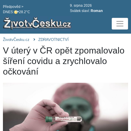
9. srpna 2026
Předpověd >
Svátek slaví:
Roman
DNES:
28.2°C
ŽivotvČesku.cz
ZDRAVOTNICTVÍ
V úterý v ČR opět zpomalovalo
šíření covidu a zrychlovalo
očkování