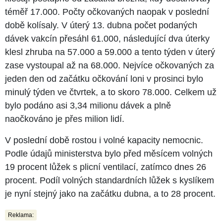
téměř 17.000. Počty očkovaných naopak v poslední
době kolísaly. V úterý 13. dubna počet podaných
dávek vakcín přesáhl 61.000, následující dva úterky
klesl zhruba na 57.000 a 59.000 a tento týden v úterý
zase vystoupal až na 68.000. Nejvíce očkovaných za
jeden den od začátku očkování loni v prosinci bylo
minulý týden ve čtvrtek, a to skoro 78.000. Celkem už
bylo podáno asi 3,34 milionu dávek a plně
naočkováno je přes milion lidí.
V poslední době rostou i volné kapacity nemocnic.
Podle údajů ministerstva bylo před měsícem volných
19 procent lůžek s plicní ventilací, zatímco dnes 26
procent. Podíl volných standardních lůžek s kyslíkem
je nyní stejný jako na začátku dubna, a to 28 procent.
Reklama: