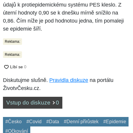
údajů k protiepidemickému systému PES kleslo. Z
úterní hodnoty 0,90 se k dnešku mírně snížilo na
0,86. Čím níže je pod hodnotou jedna, tím pomaleji
se epidemie šíří.
Reklama:
Reklama:
Diskutujme slušně.
Pravidla diskuze
na portálu
ŽivotvČesku.cz.
Vstup do diskuze
0
#Česko
#Covid
#Data
#Denní přírůstek
#Epidemie
#Očkování