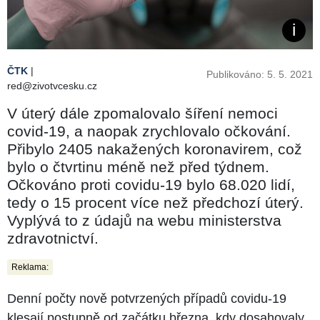
ČTK
|
Publikováno: 5. 5. 2021
red@zivotvcesku.cz
V úterý dále zpomalovalo šíření nemoci
covid-19, a naopak zrychlovalo očkování.
Přibylo 2405 nakažených koronavirem, což
bylo o čtvrtinu méně než před týdnem.
Očkováno proti covidu-19 bylo 68.020 lidí,
tedy o 15 procent více než předchozí úterý.
Vyplývá to z údajů na webu ministerstva
zdravotnictví.
Reklama:
Denní počty nově potvrzených případů covidu-19
klesají postupně od začátku března, kdy dosahovaly