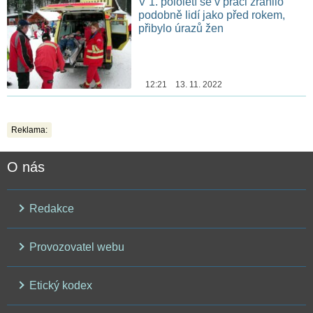
V 1. pololetí se v práci zranilo
podobně lidí jako před rokem,
přibylo úrazů žen
12:21 13. 11. 2022
Reklama:
O nás
Redakce
Provozovatel webu
Etický kodex