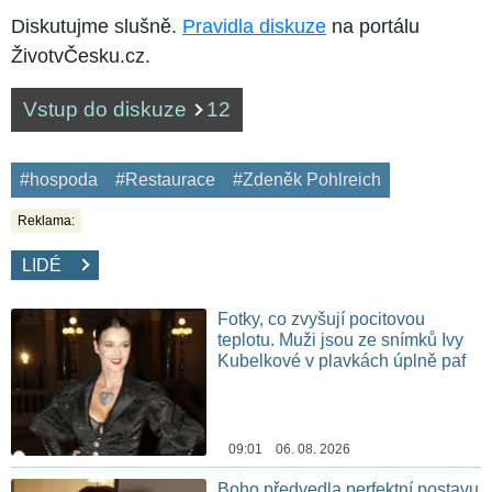
Diskutujme slušně.
Pravidla diskuze
na portálu
ŽivotvČesku.cz.
Vstup do diskuze
12
#hospoda
#Restaurace
#Zdeněk Pohlreich
Reklama:
LIDÉ
Fotky, co zvyšují pocitovou
teplotu. Muži jsou ze snímků Ivy
Kubelkové v plavkách úplně paf
09:01 06. 08. 2026
Boho předvedla perfektní postavu