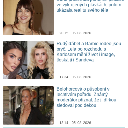
ve vykrojených plavkách, potom
ukázala realitu svého těla
20:15 05. 08. 2026
Rudý ďábel a Barbie rodeo jsou
pryč. Lela po rozchodu s
Karlosem mění život i image,
tleská jí i Sandeva
17:34 05. 08. 2026
Belohorcová o působení v
lechtivém pořadu. Známý
moderátor přiznal, že ji dírkou
sledoval pod dekou
13:14 05. 08. 2026