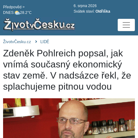
6. srpna 2026
Předpověd >
Svátek slaví:
Oldřiška
DNES:
28.2°C
ŽivotvČesku.cz
LIDÉ
Zdeněk Pohlreich popsal, jak
vnímá současný ekonomický
stav země. V nadsázce řekl, že
splachujeme pitnou vodou