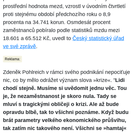
prostřední hodnota mezd, vzrostl v úvodním čtvrtletí
proti stejnému období předchozího roku o 8,9
procenta na 34.741 korun. Osmdesát procent
zaměstnanců pobíralo podle statistiků mzdu mezi
18.601 a 65.512 Kč, uvedl to
Český statistický úřad
ve své zprávě
.
Reklama:
Zdeněk Pohlreich v rámci svého podnikání nepociťuje
nic, co by mělo odrážet význam slova »krize«. "
Lidi
chodí stejně. Musíme si uvědomit jednu věc. Tou
je, že nezaměstnanost je skoro nula. Tady se
mluví s tragickými obličeji o krizi. Ale až bude
opravdu blbě, tak to všichni poznáme. Když budu
brát parametry velkého ekonomického průšvihu,
tak zatím nic takového není. Všichni se »hamtaj«