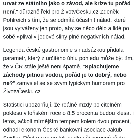
urvat ze státního jako o závod, ale krize tu pořád
není
," důrazně řekl pro ŽivotvČesku.cz Zdeněk
Pohlreich s tím, že se odmítá účastnit nálad, které
jsou vytvářeny jen proto, aby se něco dělo a lidé po
sobě »plivali« jedové sliny plné negativních nálad.
Legenda české gastronomie s nadsázkou přidala
parametr, který z určitého úhlu pohledu může být tím,
že v ČR stále ještě není špatně. "
Splachujeme
záchody pitnou vodou, pořád je to dobrý, nebo
ne?
" zamyslel se se svým typickým humorem pro
ŽivotvČesku.cz.
Statistici upozorňují, že reálné mzdy po citelném
poklesu v loňském roce o 8,5 procenta budou klesat i
letos, ačkoli mírnějším tempem kolem dvou procent,
odhadl ekonom České bankovní asociace Jakub
Seidler. Růst mezd se tak podle něj vyrovná růstu