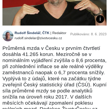
Rudolf Šindelář, ČTK
| Redaktor
Publikováno: 8. 6. 2023
rudolf.sindelar@zivotvcesku.cz
Průměrná mzda v Česku v prvním čtvrtletí
dosáhla 41.265 korun. Meziročně se v
nominálním vyjádření zvýšila o 8,6 procenta,
při zohlednění inflace se ale reálné výdělky
zaměstnanců naopak o 6,7 procenta snížily.
Vyplývá to z údajů, které na začátku týdne
zveřejnil Český statistický úřad (ČSÚ). Kupní
síla průměrné mzdy se podle analytiků
snížila na úroveň roku 2017. V dalších
měsících očekávají zpomalení poklesu
reálných mezd. Redakce ŽivotvČesku.cz