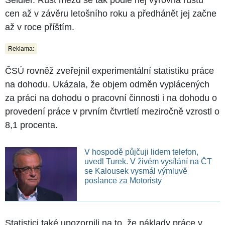
cen až v závěru letošního roku a předhánět jej začne
až v roce příštím.
Reklama:
ČSÚ rovněž zveřejnil experimentální statistiku práce
na dohodu. Ukázala, že objem odměn vyplácených
za práci na dohodu o pracovní činnosti i na dohodu o
provedení práce v prvním čtvrtletí meziročně vzrostl o
8,1 procenta.
V hospodě půjčuji lidem telefon,
uvedl Turek. V živém vysílání na ČT
se Kalousek vysmál výmluvě
poslance za Motoristy
Statistici také upozornili na to, že náklady práce v