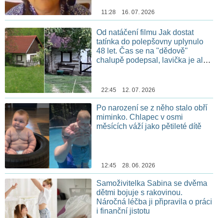
11:28 16. 07. 2026
Od natáčení filmu Jak dostat
tatínka do polepšovny uplynulo
48 let. Čas se na "dědově"
chalupě podepsal, lavička je ale
stále na stejném místě
22:45 12. 07. 2026
Po narození se z něho stalo obří
miminko. Chlapec v osmi
měsících váží jako pětileté dítě
12:45 28. 06. 2026
Samoživitelka Sabina se dvěma
dětmi bojuje s rakovinou.
Náročná léčba ji připravila o práci
i finanční jistotu