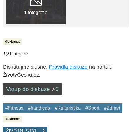
1
fotografie
Reklama:
Diskutujme slušně.
Pravidla diskuze
na portálu
ŽivotvČesku.cz.
Vstup do diskuze
0
#Fitness
#handicap
#Kulturistika
#Sport
#Zdraví
Reklama:
ŽIVOTNÍ STYL