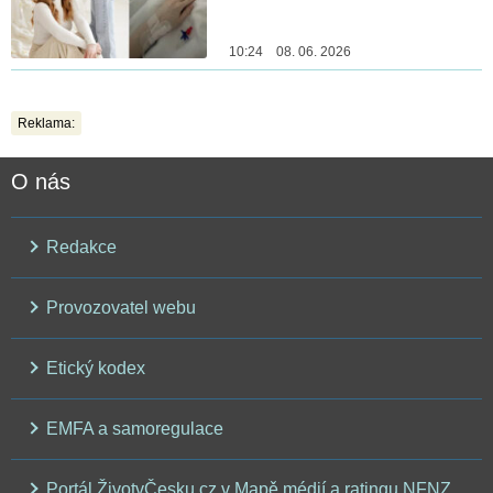
10:24 08. 06. 2026
Reklama:
O nás
Redakce
Provozovatel webu
Etický kodex
EMFA a samoregulace
Portál ŽivotvČesku.cz v Mapě médií a ratingu NFNZ