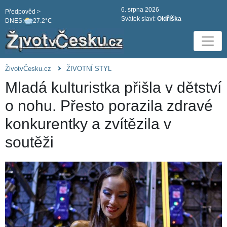
6. srpna 2026
Předpověd >
Svátek slaví:
Oldřiška
DNES:
27.2°C
ŽivotvČesku.cz
ŽIVOTNÍ STYL
Mladá kulturistka přišla v dětství
o nohu. Přesto porazila zdravé
konkurentky a zvítězila v
soutěži