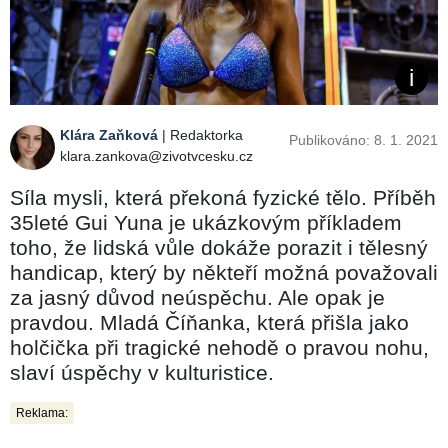
Klára Zaňková
| Redaktorka
Publikováno: 8. 1. 2021
klara.zankova@zivotvcesku.cz
Síla mysli, která překoná fyzické tělo. Příběh
35leté Gui Yuna je ukázkovým příkladem
toho, že lidská vůle dokáže porazit i tělesný
handicap, který by někteří možná považovali
za jasný důvod neúspěchu. Ale opak je
pravdou. Mladá Číňanka, která přišla jako
holčička při tragické nehodě o pravou nohu,
slaví úspěchy v kulturistice.
Reklama: