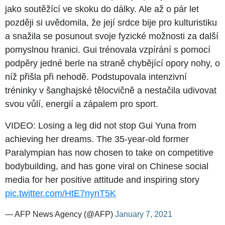
jako soutěžící ve skoku do dálky. Ale až o pár let
později si uvědomila, že její srdce bije pro kulturistiku
a snažila se posunout svoje fyzické možnosti za další
pomyslnou hranici. Gui trénovala vzpírání s pomocí
podpěry jedné berle na straně chybějící opory nohy, o
níž přišla při nehodě. Podstupovala intenzivní
tréninky v šanghajské tělocvičně a nestačila udivovat
svou vůlí, energií a zápalem pro sport.
VIDEO: Losing a leg did not stop Gui Yuna from
achieving her dreams. The 35-year-old former
Paralympian has now chosen to take on competitive
bodybuilding, and has gone viral on Chinese social
media for her positive attitude and inspiring story
pic.twitter.com/HtE7nynT5K
— AFP News Agency (@AFP)
January 7, 2021