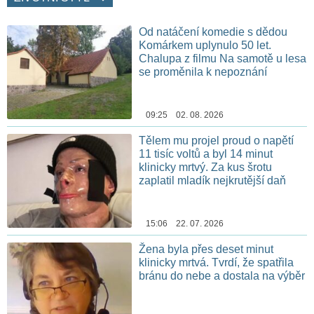
Od natáčení komedie s dědou
Komárkem uplynulo 50 let.
Chalupa z filmu Na samotě u lesa
se proměnila k nepoznání
09:25 02. 08. 2026
Tělem mu projel proud o napětí
11 tisíc voltů a byl 14 minut
klinicky mrtvý. Za kus šrotu
zaplatil mladík nejkrutější daň
15:06 22. 07. 2026
Žena byla přes deset minut
klinicky mrtvá. Tvrdí, že spatřila
bránu do nebe a dostala na výběr