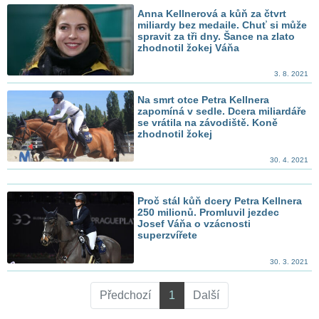
Anna Kellnerová a kůň za čtvrt
miliardy bez medaile. Chuť si může
spravit za tři dny. Šance na zlato
zhodnotil žokej Váňa
3. 8. 2021
Na smrt otce Petra Kellnera
zapomíná v sedle. Dcera miliardáře
se vrátila na závodiště. Koně
zhodnotil žokej
30. 4. 2021
Proč stál kůň dcery Petra Kellnera
250 milionů. Promluvil jezdec
Josef Váňa o vzácnosti
superzvířete
30. 3. 2021
Předchozí
1
Další