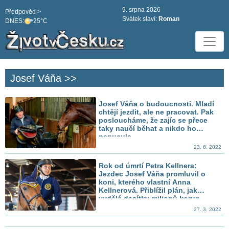
9. srpna 2026
Předpověd >
Svátek slaví:
Roman
DNES:
25°C
Josef Váňa >>
Josef Váňa o budoucnosti. Mladí
chtějí jezdit, ale ne pracovat. Pak
posloucháme, že zajíc se přece
taky naučí běhat a nikdo ho
nepucuje
23. 6. 2022
Rok od úmrtí Petra Kellnera:
Jezdec Josef Váňa promluvil o
koni, kterého vlastní Anna
Kellnerová. Přiblížil plán, jak
vydělá desítky milionů korun
27. 3. 2022