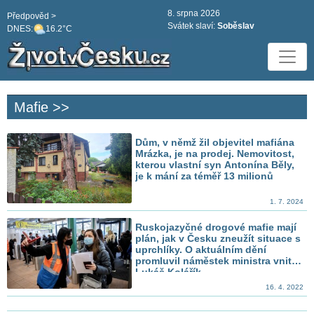
8. srpna 2026
Předpověd >
Svátek slaví:
Soběslav
DNES:
16.2°C
Mafie >>
Dům, v němž žil objevitel mafiána
Mrázka, je na prodej. Nemovitost,
kterou vlastní syn Antonína Běly,
je k mání za téměř 13 milionů
1. 7. 2024
Ruskojazyčné drogové mafie mají
plán, jak v Česku zneužít situace s
uprchlíky. O aktuálním dění
promluvil náměstek ministra vnitra
Lukáš Kolářík
16. 4. 2022