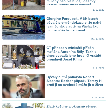
miliony pečlivě hlídají desítky
kamer. Takhle dnes vypadá
1. 2. 2022
Giorgino Paroubek: V 69 letech
bývalý premiér dokazuje, že nahý
Ivan Jonák v autě na Václaváku
mu nemůže konkurovat
22. 1. 2022
ČT přinese v minisérii příběh
mafiána Antonína Běly. Takhle
dnes vypadá jeho hrob. O vraždě
promluvil Josef Klíma
9. 1. 2022
Bývalý elitní policista Robert
Šlachta: Rozbor případu Terezy H.,
proč jí na svobodě může jít o život
24. 11. 2021
Zlaté květiny a okrasné věnce.