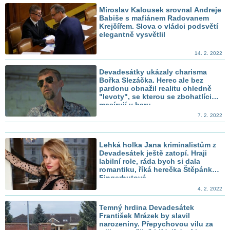
Miroslav Kalousek srovnal Andreje
Babiše s mafiánem Radovanem
Krejčířem. Slova o vládci podsvětí
elegantně vysvětlil
14. 2. 2022
Devadesátky ukázaly charisma
Bořka Slezáčka. Herec ale bez
pardonu obnažil realitu ohledně
"levoty", se kterou se zbohatlíci
masírují v baru
7. 2. 2022
Lehká holka Jana kriminalistům z
Devadesátek ještě zatopí. Hraji
labilní role, ráda bych si dala
romantiku, říká herečka Štěpánka
Fingerhutová
4. 2. 2022
Temný hrdina Devadesátek
František Mrázek by slavil
narozeniny. Přepychovou vilu za