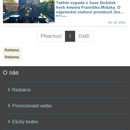
Takhle vypadá v čase Dušiček
hrob kmotra Františka Mrázka. O
nájemném vrahovi promluvil Josef
Klíma
30. 10. 2021
Předchozí
1
Další
Reklama:
Reklama:
O nás
Redakce
Provozovatel webu
Etický kodex