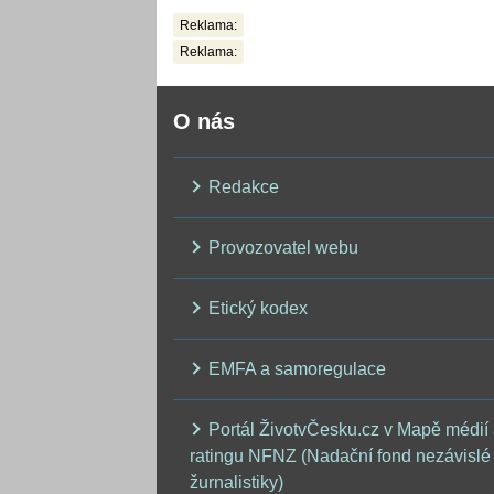
Reklama:
Reklama:
O nás
Redakce
Provozovatel webu
Etický kodex
EMFA a samoregulace
Portál ŽivotvČesku.cz v Mapě médií
ratingu NFNZ (Nadační fond nezávislé
žurnalistiky)