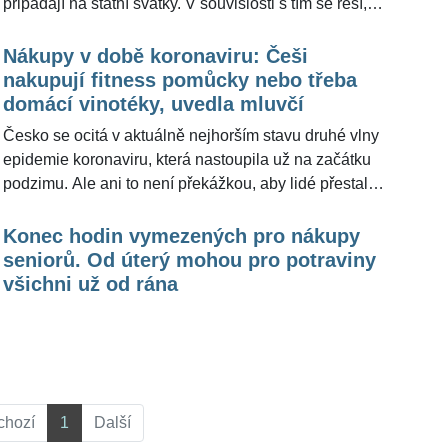
připadají na státní svátky. V souvislosti s tím se řeší,
situace," uvedl právník Petr Mjartan pro
zda budou mít obchody normálně otevřeno, bude
ŽivotvČesku.cz.
platit standardní otevírací doba a jestli lidé budou
Nákupy v době koronaviru: Češi
moci během svátečních dnů vyrazit na nákup, jak jsou
nakupují fitness pomůcky nebo třeba
zvyklí. Redakce ŽivotvČesku.cz oslovila několik
domácí vinotéky, uvedla mluvčí
oblíbených řetězců s otázkou, co mohou zákazníci
Česko se ocitá v aktuálně nejhorším stavu druhé vlny
očekávat a zda se bude měnit otevírací doba, ve které
epidemie koronaviru, která nastoupila už na začátku
dává v těchto dnech zákon prodejcům volnou ruku.
podzimu. Ale ani to není překážkou, aby lidé přestali
nakupovat. Ulehčením jsou nákupy prostřednictvím
internetových obchodů. Češi nemají zájem pouze o
Konec hodin vymezených pro nákupy
potraviny, nýbrž i další sortiment související s vládními
seniorů. Od úterý mohou pro potraviny
nařízeními. Tisková mluvčí jednoho z našich předních
všichni už od rána
internetových obchodů uvedla pro ŽivotvČesku.cz, v
jakém sortimentu se momentálně rapidně zvýšily
prodeje a které zboží Češi vyhledávají nejvíce.
chozí
1
Další