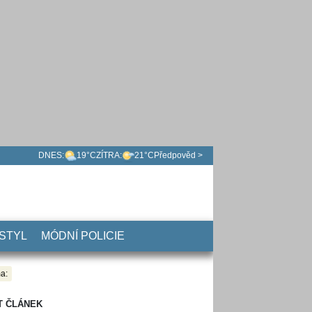
DNES:
19°C
ZÍTRA:
21°C
Předpověd >
 STYL
MÓDNÍ POLICIE
a:
T ČLÁNEK