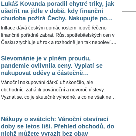
Lukáš Kovanda poradil chytré triky, jak
Vyhled
ušetřit na jídle v době, kdy finanční
chudoba požírá Čechy. Nakupujte po
snídani, vařte ve správném hrnci
Inflace dává českým domácnostem lidově řečeno
finančně pořádně zabrat. Růst spotřebitelských cen v
Česku zrychluje už rok a rozhodně jen tak nepoleví. V
červnu meziroční inflace vystoupala na 17,2 procenta
z květnových 16 procent. V posledních třech měsících
Slevománie je v plném proudu,
se drží na nejvyšší úrovni od prosince
pandemie ovlivnila ceny. Vyplatí se
1993. Ekonomové očekávají, že po prázdninách by se
nakupovat oděvy a částečně
inflace měla dostat k 20 procentům. Redakce
elektroniku, radí ekonom
Vánoční nakupování dárků už skončilo, ale
ŽivotvČesku.cz oslovila uznávaného ekonoma
obchodníci zahájili povánoční a novoroční slevy.
Lukáše Kovandu s dotazem, jak by mohli lidé v rámci
Vyznat se, co je skutečně výhodné, a co ne však není
nákupu potravin ušetřit. Poskytl několik doporučení,
dvakrát snadné. Navíc pandemie koronaviru na slevy
jinými slovy několik chytrých triků.
má vliv a podle ekonoma Lukáše Kovandy (41)
Nákupy o svátcích: Vánoční otevírací
nejsou letos tak velkorysé. "Neříkám, že člověk
doby se letos liší. Přehled obchodů, do
nemůže narazit na reálnou slevu 70 nebo třeba 80
nichž můžete vyrazit bez obav
procent, ale bude i menší objem zboží než v době