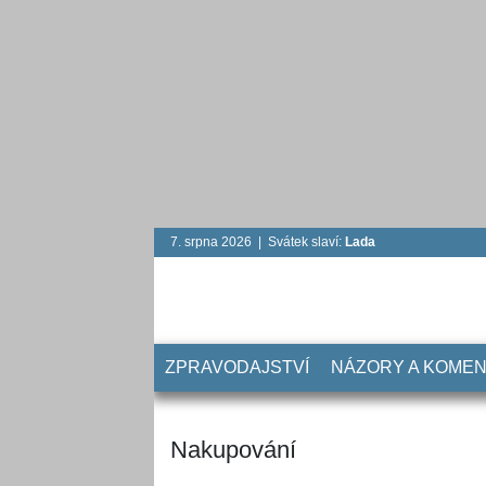
7. srpna 2026 | Svátek slaví:
Lada
ZPRAVODAJSTVÍ
NÁZORY A KOME
Nakupování