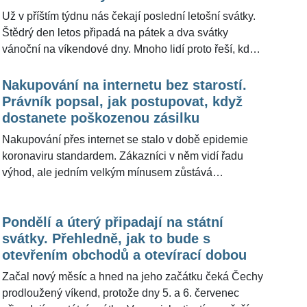
před pandemií. Chce to více času a úsilí než v
Už v příštím týdnu nás čekají poslední letošní svátky.
minulých letech," uvedl pro ŽivotvČesku.cz.
Štědrý den letos připadá na pátek a dva svátky
vánoční na víkendové dny. Mnoho lidí proto řeší, kde
budou moci o Vánocích nakoupit a zda budou
obchody vůbec otevřené. Redakce ŽivotvČesku.cz
Nakupování na internetu bez starostí.
proto oslovila největší obchodní řetězce, aby zjistila,
Právník popsal, jak postupovat, když
jak to s nákupy o svátečních dnech bude. Přinášíme
dostanete poškozenou zásilku
přesné časy, v nichž ještě bude možnost dokoupit
Nakupování přes internet se stalo v době epidemie
potřebné nezbytnosti nebo to, co doma zkrátka došlo.
koronaviru standardem. Zákazníci v něm vidí řadu
výhod, ale jedním velkým mínusem zůstává
skutečnost, že si nelze zboží prohlédnout tak jako v
kamenném obchodě. Pokud tedy zásilka dorazí a
Pondělí a úterý připadají na státní
výrobek je poškozený, vzniká otázka, kdo za to nese
svátky. Přehledně, jak to bude s
zodpovědnost a jak problém řešit. "Obecně za
otevřením obchodů a otevírací dobou
dopravu zodpovídá dopravce, ale neplatí to vždy.
Pokud je zásilka viditelně poškozená, tak ji určitě
Začal nový měsíc a hned na jeho začátku čeká Čechy
nepřebírat. Jakmile to člověk udělá a neuvede nic o
prodloužený víkend, protože dny 5. a 6. červenec
tom, že je balík poškozený, bude složitější důkazná