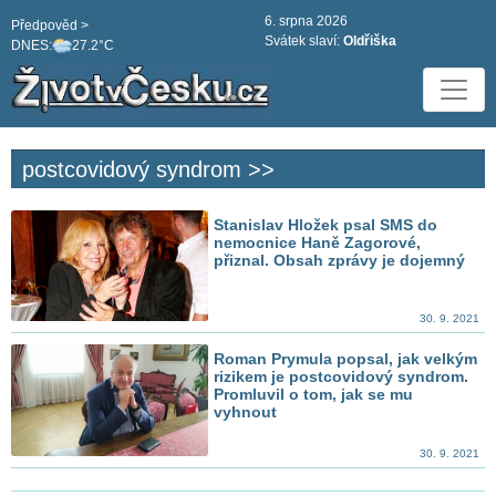
6. srpna 2026
Předpověd >
Svátek slaví:
Oldřiška
DNES:
27.2°C
postcovidový syndrom >>
Stanislav Hložek psal SMS do
nemocnice Haně Zagorové,
přiznal. Obsah zprávy je dojemný
30. 9. 2021
Roman Prymula popsal, jak velkým
rizikem je postcovidový syndrom.
Promluvil o tom, jak se mu
vyhnout
30. 9. 2021