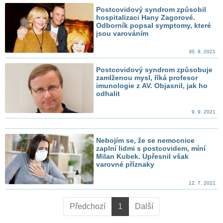
Postcovidový syndrom způsobil
hospitalizaci Hany Zagorové.
Odborník popsal symptomy, které
jsou varováním
30. 9. 2021
Postcovidový syndrom způsobuje
zamlženou mysl, říká profesor
imunologie z AV. Objasnil, jak ho
odhalit
9. 9. 2021
Nebojím se, že se nemocnice
zaplní lidmi s postcovidem, míní
Milan Kubek. Upřesnil však
varovné příznaky
12. 7. 2021
Předchozí
1
Další