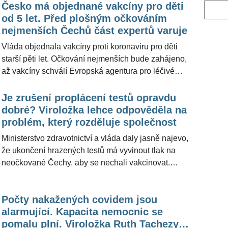
Česko má objednané vakcíny pro děti
Vyhled
od 5 let. Před plošným očkováním
nejmenších Čechů část expertů varuje
Vláda objednala vakcíny proti koronaviru pro děti
starší pěti let. Očkování nejmenších bude zahájeno,
až vakcíny schválí Evropská agentura pro léčivé
přípravky (EMA). Někteří odborníci před plošným
očkováním dětí varují. "Děti nejsou ohroženou
Je zrušení proplácení testů opravdu
skupinou, ani nejsou významnými přenašeči nebo
dobré? Viroložka lehce odpověděla na
rezervoárem koronaviru. Současné vakcíny, i když
problém, který rozděluje společnost
nad očekávání účinné a bezpečné, přece jen nemají
Ministerstvo zdravotnictví a vláda daly jasně najevo,
dlouhodobá mnohaletá data jako ostatní dětské
že ukončení hrazených testů má vyvinout tlak na
vakcíny," sdělil pro ŽivotvČesku.cz biochemik a
neočkované Čechy, aby se nechali vakcinovat.
ředitel Ústavu organické chemie a biochemie
Někteří odborníci ale varují, že to v době rostoucích
Akademie věd ČR Zdeněk Hostomský (68).
covidových čísel není dobrý postup. "Chápu, že je to
Počty nakažených covidem jsou
krok, který má zvýšit proočkovanost a dle prvních dnů
alarmující. Kapacita nemocnic se
se zdá, že funguje, ale může to být také jen
pomalu plní. Viroložka Ruth Tachezy
přechodný pozitivní efekt, který záhy odezní," uvedla