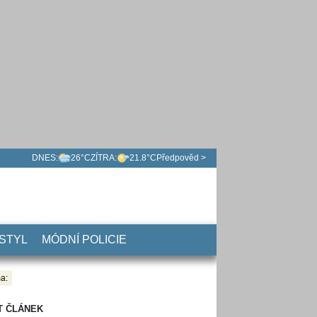
DNES:
26°C
ZÍTRA:
21.8°C
Předpověd >
 STYL
MÓDNÍ POLICIE
a:
T ČLÁNEK