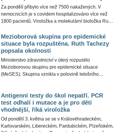
zhodnotila vývoj epidemie
pro ŽivotvČesku.cz viroložka a členka Mezioborové
Za pondělí přibylo více než 7500 nakažených. V
skupiny pro epidemické situace (MeSES) Ruth
nemocnicích je s covidem hospitalizováno více než
Tachezy.
1800 pacientů. Viroložka a molekulární bioložka Ruth
Tachezy je přesvědčená, že varianta delta je natolik
infekční, že se s ní setká každý. Výhodu budou mít
Mezioborová skupina pro epidemické
očkovaní a pak ti, kteří nemoc covid-19 již prodělali a
situace byla rozpuštěna. Ruth Tachezy
chrání je protilátky. "Zda a kdy se růst infikovaných, a
popsala okolnosti
s tím i hospitalizovaných, zastaví, nelze odhadnout
Ministerstvo zdravotnictví v úterý rozpustilo
především proto, že nevíme jaká je promořenost naší
Mezioborovou skupinu pro epidemické situace
populace," uvedla pro ŽivotvČesku.cz vědkyně, která
(MeSES). Skupina vznikla v polovině letošního
je také členkou Mezioborové skupiny pro epidemické
března a pomáhala resortu při řešení epidemické
situace (MeSES).
situace související s nemocí covid-19. Členka MeSES
Antigenní testy do škol nepatří. PCR
řekla, jak k rozpuštění došlo. "Na ministerstvu
test odhalí i mutace a je pro děti
zdravotnictví došlo k reorganizaci odborných
vhodnější, říká viroložka
poradních skupin a vedení ministerstva zdravotnictví
rozhodlo, že s námi rozvazuje spolupráci," uvedla pro
Od pondělí 3. května se se v Královéhradeckém,
ŽivotvČesku.cz experimentální viroložka Ruth
Karlovarském, Libereckém, Pardubickém, Plzeňském,
Tachezy.