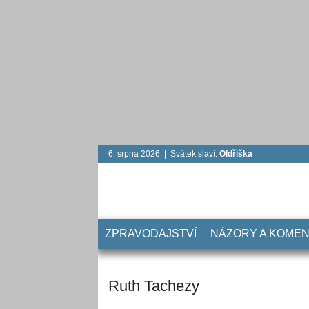
6. srpna 2026 | Svátek slaví:
Oldřiška
ZPRAVODAJSTVÍ
NÁZORY A KOME
Ruth Tachezy