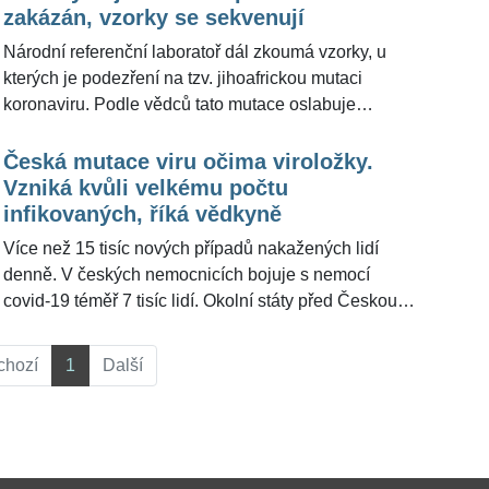
Tachezy pro ŽivotvČesku.cz popsala, na jakém
zakázán, vzorky se sekvenují
principu čínská vakcína funguje. "Je to vakcína
Národní referenční laboratoř dál zkoumá vzorky, u
klasického typu, virus získáte z infikovaného jedince.
kterých je podezření na tzv. jihoafrickou mutaci
Moderna či Pfizer se připravují synteticky," uvedla
koronaviru. Podle vědců tato mutace oslabuje
bioložka pro ŽivotvČesku.cz.
účinnost vakcíny. Ministerstvo zdravotnictví do konce
týdne potvrdí, zda jihoafrická mutace je v ČR. "Jeden
Česká mutace viru očima viroložky.
vzorek se sekvenuje, jeden nebyl vhodný a ten třetí se
Vzniká kvůli velkému počtu
vyhodnocuje, zda bude možné ho sekvenovat,"
infikovaných, říká vědkyně
uvedla pro ŽivotvČesku.cz mluvčí Státního
Více než 15 tisíc nových případů nakažených lidí
zdravotního ústavu Klára Doláková.
denně. V českých nemocnicích bojuje s nemocí
covid-19 téměř 7 tisíc lidí. Okolní státy před Českou
republikou uzavírají hranice. Vystudovaná
molekulární bioložka Ruth Tachezy volá po tvrdém
chozí
1
Další
lockdownu. "Česká republika je nebezpečná tím, že
je zde velký počet infikovaných lidí. Je tu tím pádem
velké nebezpečí, že se tu vyselektuje další varianta
viru, která může mít ještě horší vlastnosti než stávající
varianty," varovala před »českou« mutací Ruth