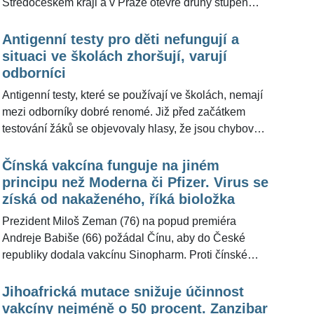
Středočeském kraji a v Praze otevře druhý stupeň
základních škol. Virová nálož mezi dětmi bude
zjišťována pomocí antigenních testů. Odborníci z řad
Antigenní testy pro děti nefungují a
virologů to nepovažuji za vhodný postup. Školy by
situaci ve školách zhoršují, varují
podle vědců měly přejít na PCR testy. "Antigenní testy
odborníci
nejsou vhodné pro plošné testování bezpříznakových
Antigenní testy, které se používají ve školách, nemají
jedinců," uvedla pro ŽivotvČesku.cz viroložka Ruth
mezi odborníky dobré renomé. Již před začátkem
Tachezy.
testování žáků se objevovaly hlasy, že jsou chybové a
situaci ve školách jen zhorší. "Malé děti většinou
nemají příznaky, mají menší virovou nálož, proto je
Čínská vakcína funguje na jiném
potřeba mít co nejcitlivější test," uvedla pro
principu než Moderna či Pfizer. Virus se
ŽivotvČesku.cz molekulární bioložka Ruth Tachezy.
získá od nakaženého, říká bioložka
Stejný názor mají i další odborníci.
Prezident Miloš Zeman (76) na popud premiéra
Andreje Babiše (66) požádal Čínu, aby do České
republiky dodala vakcínu Sinopharm. Proti čínské
vakcíně se vymezuje ministr zdravotnictví Jan Blatný
(50). Vadí mu, že vakcína neprošla přes evropský
Jihoafrická mutace snižuje účinnost
schvalovací proces. Molekulární bioložka Ruth
vakcíny nejméně o 50 procent. Zanzibar