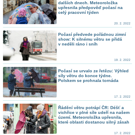
dalších dnech. Meteoroložka
upřesnila předpověď počasí na
celý pracovní týden
20. 2. 2022
Počasí předvede pořádnou zimní
show: K silnému větru se přidá
v neděli ráno i sníh
19. 2. 2022
Počasí se urvalo ze řetězu: Výhled
síly větru do konce týdne.
Polskem se prohnala tornáda
17. 2. 2022
Řádění větru potrápí ČR: Déšť a
vichřice v plné síle udeří na našem
území. Meteoroložka upřesnila,
které oblasti dostanou silný zásah
17. 2. 2022