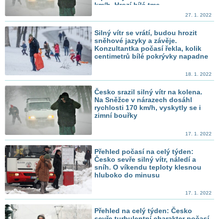
km/h. Hrozí bílá tma
27. 1. 2022
Silný vítr se vrátí, budou hrozit
sněhové jazyky a závěje.
Konzultantka počasí řekla, kolik
centimetrů bílé pokrývky napadne
18. 1. 2022
Česko srazil silný vítr na kolena.
Na Sněžce v nárazech dosáhl
rychlosti 170 km/h, vyskytly se i
zimní bouřky
17. 1. 2022
Přehled počasí na celý týden:
Česko sevře silný vítr, náledí a
sníh. O víkendu teploty klesnou
hluboko do minusu
17. 1. 2022
Přehled na celý týden: Česko
sevře turbulentní charakter počasí,