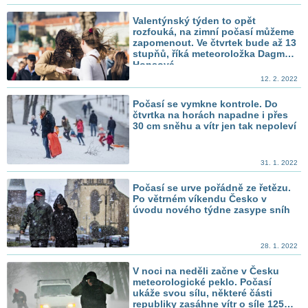
Valentýnský týden to opět
rozfouká, na zimní počasí můžeme
zapomenout. Ve čtvrtek bude až 13
stupňů, říká meteoroložka Dagmar
Honsová
12. 2. 2022
Počasí se vymkne kontrole. Do
čtvrtka na horách napadne i přes
30 cm sněhu a vítr jen tak nepoleví
31. 1. 2022
Počasí se urve pořádně ze řetězu.
Po větrném víkendu Česko v
úvodu nového týdne zasype sníh
28. 1. 2022
V noci na neděli začne v Česku
meteorologické peklo. Počasí
ukáže svou sílu, některé části
republiky zasáhne vítr o síle 125