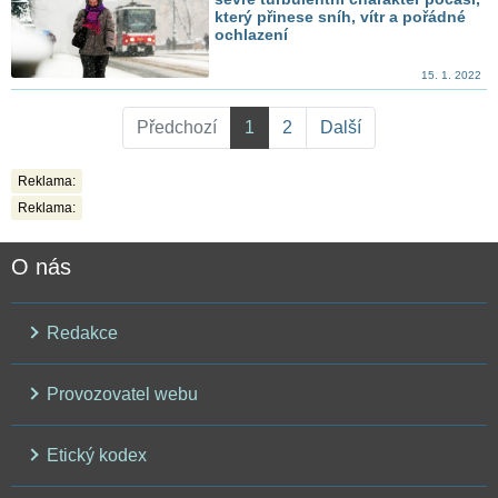
který přinese sníh, vítr a pořádné
ochlazení
15. 1. 2022
Předchozí
1
2
Další
Reklama:
Reklama:
O nás
Redakce
Provozovatel webu
Etický kodex