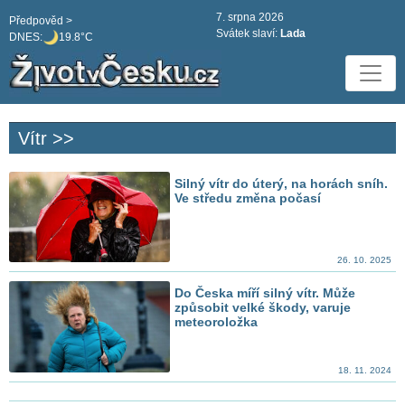
7. srpna 2026
Předpověd >
Svátek slaví:
Lada
DNES:
19.8°C
Vítr >>
Silný vítr do úterý, na horách sníh.
Ve středu změna počasí
26. 10. 2025
Do Česka míří silný vítr. Může
způsobit velké škody, varuje
meteoroložka
18. 11. 2024