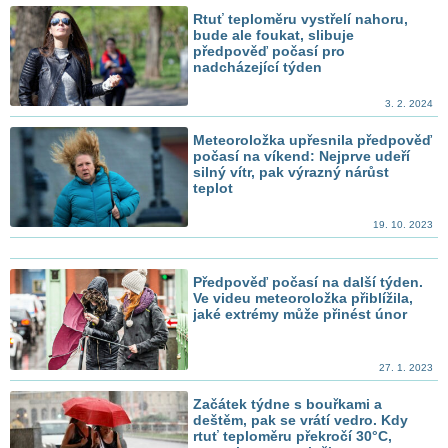
Rtuť teploměru vystřelí nahoru,
bude ale foukat, slibuje
předpověď počasí pro
nadcházející týden
3. 2. 2024
Meteoroložka upřesnila předpověď
počasí na víkend: Nejprve udeří
silný vítr, pak výrazný nárůst
teplot
19. 10. 2023
Předpověď počasí na další týden.
Ve videu meteoroložka přiblížila,
jaké extrémy může přinést únor
27. 1. 2023
Začátek týdne s bouřkami a
deštěm, pak se vrátí vedro. Kdy
rtuť teploměru překročí 30°C,