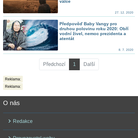
válce
27. 12. 2020
Předpověď Baby Vangy pro
druhou polovinu roku 2020: Obří
vodní živel, nemoc prezidenta a
atentát
8. 7. 2020
Předchozí
1
Další
Reklama:
Reklama:
O nás
Redakce