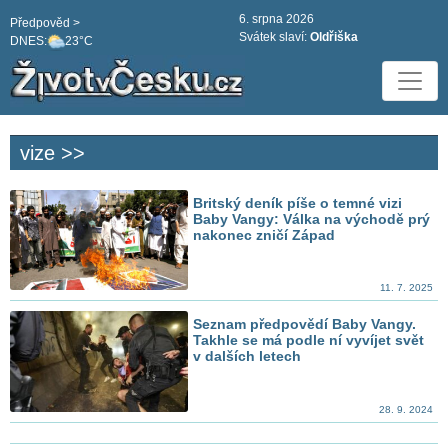
6. srpna 2026
Předpověd >
Svátek slaví:
Oldřiška
DNES:
23°C
vize >>
Britský deník píše o temné vizi
Baby Vangy: Válka na východě prý
nakonec zničí Západ
11. 7. 2025
Seznam předpovědí Baby Vangy.
Takhle se má podle ní vyvíjet svět
v dalších letech
28. 9. 2024