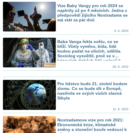
Vize Baby Vangy pro rok 2024 se
naplnily už po 4 měsících. Jedna z
předpovědí žijícího Nostradama se
má stát za pár dnů
4. 4. 2024
Baba Vanga řekla světu, co se
blíží. Včely vymřou, bída, lidé
budou padat na ulicích, sdělila.
Sociolog vysvětlil, proč se v
krizových dobách lidé upínají k
proroctvím
28. 9. 2022
Pro lidstvo bude 21. století bodem
zlomu. Co se bude dít v Evropě,
nastínila ve svých vizích slavná
Sibyla
11. 9. 2022
Nostradamova vize pro rok 2021:
Ekonomická krize, klimatické
změny a sluneční bouře vedoucí k