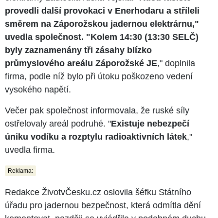
provedli další provokaci v Enerhodaru a stříleli
směrem na Záporožskou jadernou elektrárnu,"
uvedla společnost. "Kolem 14:30 (13:30 SELČ)
byly zaznamenány tři zásahy blízko
průmyslového areálu Záporožské JE
," doplnila
firma, podle níž bylo při útoku poškozeno vedení
vysokého napětí.
Večer pak společnost informovala, že ruské síly
ostřelovaly areál podruhé. "
Existuje nebezpečí
úniku vodíku a rozptylu radioaktivních látek
,"
uvedla firma.
Reklama:
Redakce ŽivotvČesku.cz oslovila šéfku Státního
úřadu pro jadernou bezpečnost, která odmítla dění