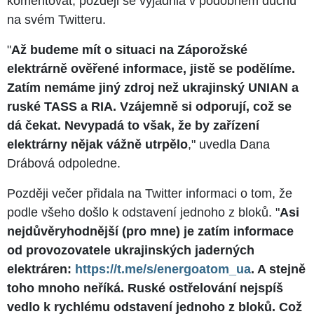
komentovat, později se vyjádřila v podobném duchu
na svém Twitteru.
"
Až budeme mít o situaci na Záporožské
elektrárně ověřené informace, jistě se podělíme.
Zatím nemáme jiný zdroj než ukrajinský UNIAN a
ruské TASS a RIA. Vzájemně si odporují, což se
dá čekat. Nevypadá to však, že by zařízení
elektrárny nějak vážně utrpělo
," uvedla Dana
Drábová odpoledne.
Později večer přidala na Twitter informaci o tom, že
podle všeho došlo k odstavení jednoho z bloků. "
Asi
nejdůvěryhodnější (pro mne) je zatím informace
od provozovatele ukrajinských jaderných
elektráren:
https://t.me/s/energoatom_ua
. A stejně
toho mnoho neříká. Ruské ostřelování nejspíš
vedlo k rychlému odstavení jednoho z bloků. Což