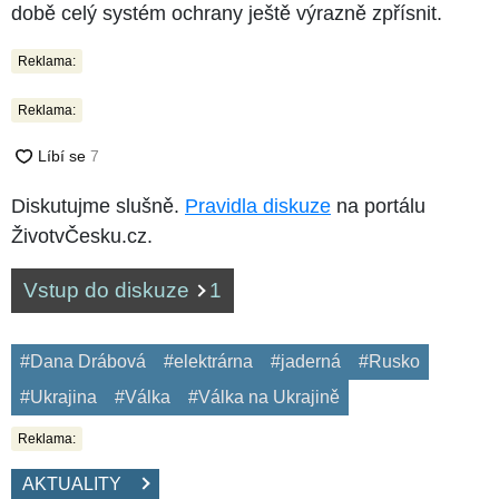
době celý systém ochrany ještě výrazně zpřísnit.
Reklama:
Reklama:
Diskutujme slušně.
Pravidla diskuze
na portálu
ŽivotvČesku.cz.
Vstup do diskuze
1
#Dana Drábová
#elektrárna
#jaderná
#Rusko
#Ukrajina
#Válka
#Válka na Ukrajině
Reklama:
AKTUALITY