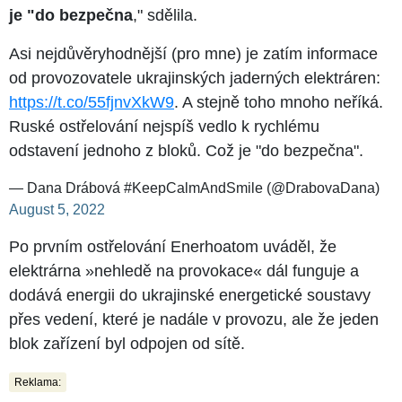
je "do bezpečna
," sdělila.
Asi nejdůvěryhodnější (pro mne) je zatím informace
od provozovatele ukrajinských jaderných elektráren:
https://t.co/55fjnvXkW9
. A stejně toho mnoho neříká.
Ruské ostřelování nejspíš vedlo k rychlému
odstavení jednoho z bloků. Což je "do bezpečna".
— Dana Drábová #KeepCalmAndSmile (@DrabovaDana)
August 5, 2022
Po prvním ostřelování Enerhoatom uváděl, že
elektrárna »nehledě na provokace« dál funguje a
dodává energii do ukrajinské energetické soustavy
přes vedení, které je nadále v provozu, ale že jeden
blok zařízení byl odpojen od sítě.
Reklama: