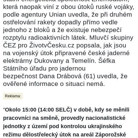
která naopak viní z obou útoků ruské vojáky,
podle agentury Unian uvedla, že při druhém
ostřelování rakety dopadly přímo vedle
jednoho z bloků a že existuje nebezpečí
rozptylu radioaktivních látek. Mluvčí skupiny
ČEZ pro ŽivotvČesku.cz popsala, jak jsou
na vojenský útok připravené české jaderné
elektrárny Dukovany a Temelín. Šéfka
Státního úřadu pro jadernou
bezpečnost Dana Drábová (61) uvedla, že
ověřené informace o situaci nemá.
Reklama:
"
Okolo 15:00 (14:00 SELČ) v době, kdy se měnili
pracovníci na směně, provedly nacionalistické
jednotky z území pod kontrolou ukrajinského
režimu dělostřelecký útok na areál Záporožské