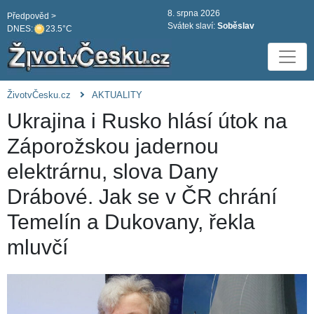
8. srpna 2026
Předpověd >
Svátek slaví:
Soběslav
DNES:
23.5°C
ŽivotvČesku.cz
AKTUALITY
Ukrajina i Rusko hlásí útok na
Záporožskou jadernou
elektrárnu, slova Dany
Drábové. Jak se v ČR chrání
Temelín a Dukovany, řekla
mluvčí