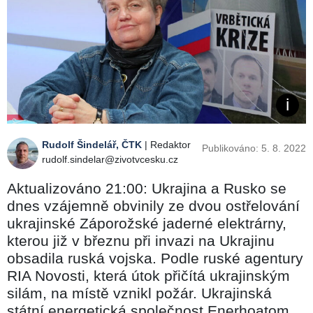
Rudolf Šindelář, ČTK
| Redaktor
Publikováno: 5. 8. 2022
rudolf.sindelar@zivotvcesku.cz
Aktualizováno 21:00: Ukrajina a Rusko se
dnes vzájemně obvinily ze dvou ostřelování
ukrajinské Záporožské jaderné elektrárny,
kterou již v březnu při invazi na Ukrajinu
obsadila ruská vojska. Podle ruské agentury
RIA Novosti, která útok přičítá ukrajinským
silám, na místě vznikl požár. Ukrajinská
státní energetická společnost Enerhoatom,