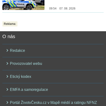
09:54 07. 08. 2026
Reklama:
O nás
Redakce
Provozovatel webu
Etický kodex
EMFA a samoregulace
Portál ŽivotvČesku.cz v Mapě médií a ratingu NFNZ