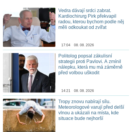
Vedra dávají srdci zabrat.
Kardiochirurg Pirk překvapil
radou, kterou bychom podle něj
měli odkoukat od zvířat
17:04 08. 08. 2026
Politolog popsal zákulisní
strategii proti Pavlovi. A zmínil
nálepku, která mu má záměrně
před volbou uškodit
14:21 08. 08. 2026
Tropy znovu nabírají sílu.
Meteorologové varují před delší
vlnou a ukázali na místa, kde
situace bude nejhorší