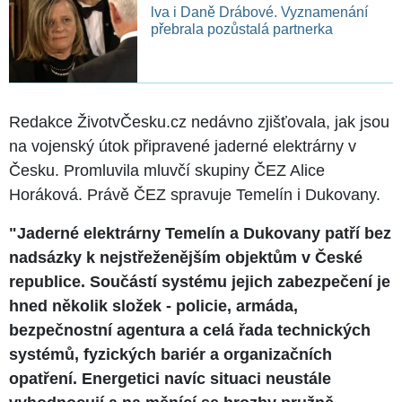
lva i Daně Drábové. Vyznamenání
přebrala pozůstalá partnerka
Redakce ŽivotvČesku.cz nedávno zjišťovala, jak jsou
na vojenský útok připravené jaderné elektrárny v
Česku. Promluvila mluvčí skupiny ČEZ Alice
Horáková. Právě ČEZ spravuje Temelín i Dukovany.
"Jaderné elektrárny Temelín a Dukovany patří bez
nadsázky k nejstřeženějším objektům v České
republice. Součástí systému jejich zabezpečení je
hned několik složek - policie, armáda,
bezpečnostní agentura a celá řada technických
systémů, fyzických bariér a organizačních
opatření. Energetici navíc situaci neustále