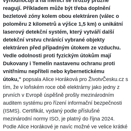
vyhodnocují a na měnící se hrozby pružně
reagují. Příkladem může být třeba doplnění
bezletové zóny kolem obou elektráren (válec o
poloměru 2 kilometrů a výšce 1,5 km) o unikátní
laserový detekční systém, který vytváří další
detekční vrstvu chránící vybrané objekty
elektráren před případným útokem ze vzduchu.
Vedle odolnosti proti fyzickým útokům mají
Dukovany i Temelín nastavenu ochranu proti
vnitřnímu nepříteli nebo kybernetickému
útoku,"
popsala Alice Horáková pro ŽivotvČesku.cz s
tím, že v loňském roce obě elektrárny jako jedny z
prvních v Evropě úspěšně prošly mezinárodním
auditem systému pro řízení informační bezpečnosti
(ISMS). Certifikát, vydaný podle příslušné
mezinárodní normy ISO, je platný do října 2024.
Podle Alice Horákové je navíc možné ve velice krátké