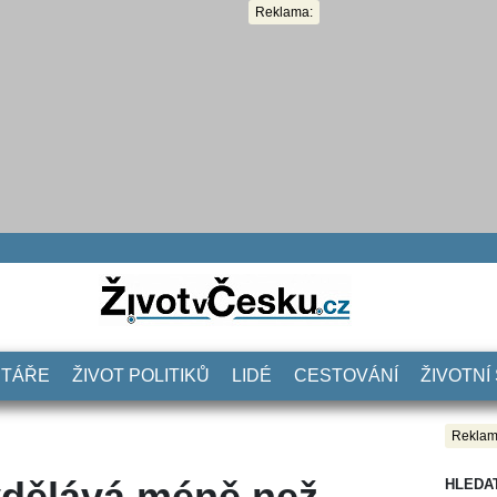
Reklama:
NTÁŘE
ŽIVOT POLITIKŮ
LIDÉ
CESTOVÁNÍ
ŽIVOTNÍ
Reklam
ydělává méně než
HLEDA