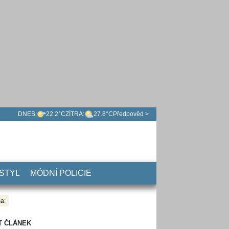
DNES:
22.2°C
ZÍTRA:
27.8°C
Předpověd >
 STYL
MÓDNÍ POLICIE
a:
T ČLÁNEK