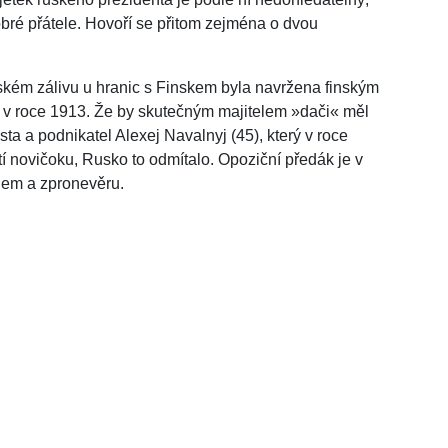
ré přátele. Hovoří se přitom zejména o dvou
ském zálivu u hranic s Finskem byla navržena finským
v roce 1913. Že by skutečným majitelem »dači« měl
ista a podnikatel Alexej Navalnyj (45), který v roce
tí novičoku, Rusko to odmítalo. Opoziční předák je v
em a zpronevěru.