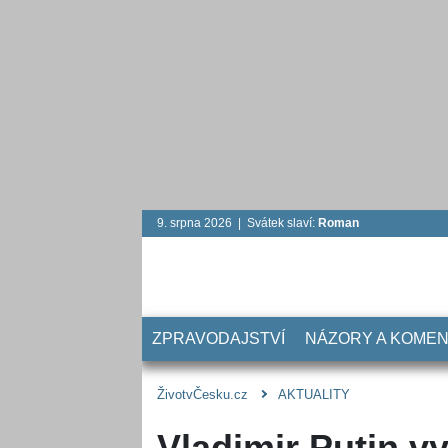
9. srpna 2026 | Svátek slaví:
Roman
ZPRAVODAJSTVÍ
NÁZORY A KOME
ŽivotvČesku.cz
AKTUALITY
Vladimir Putin v