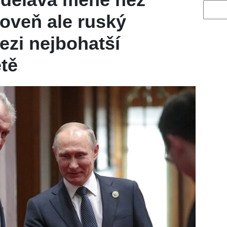
Vyhled
oveň ale ruský
ezi nejbohatší
ětě