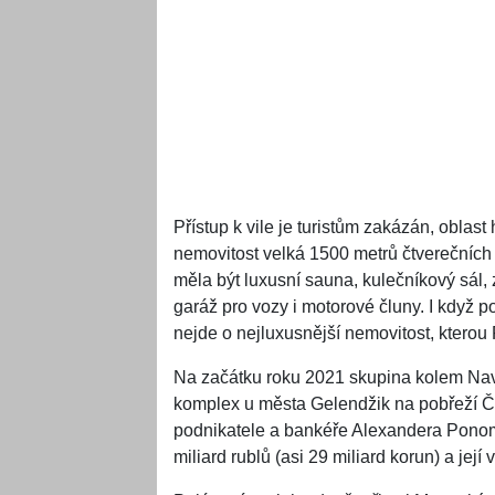
Přístup k vile je turistům zakázán, oblast 
nemovitost velká 1500 metrů čtverečních 
měla být luxusní sauna, kulečníkový sál
garáž pro vozy i motorové čluny. I když
nejde o nejluxusnější nemovitost, kterou 
Na začátku roku 2021 skupina kolem Nava
komplex u města Gelendžik na pobřeží Č
podnikatele a bankéře Alexandera Pono
miliard rublů (asi 29 miliard korun) a je