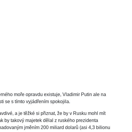
rného moře opravdu existuje, Vladimir Putin ale na
i se s tímto vyjádřením spokojila.
vdivé, a je těžké si přiznat, že by v Rusku mohl mít
k by takový majetek dělal z ruského prezidenta
dhadovaným jměním 200 miliard dolarů (asi 4,3 bilionu