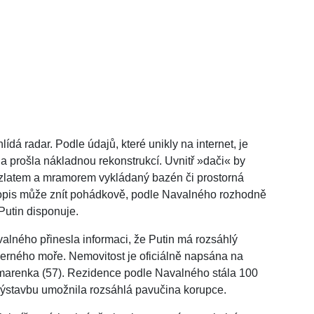
hlídá radar. Podle údajů, které unikly na internet, je
a prošla nákladnou rekonstrukcí. Uvnitř »dači« by
, zlatem a mramorem vykládaný bazén či prostorná
 popis může znít pohádkově, podle Navalného rozhodně
Putin disponuje.
lného přinesla informaci, že Putin má rozsáhlý
erného moře. Nemovitost je oficiálně napsána na
marenka (57). Rezidence podle Navalného stála 100
jí výstavbu umožnila rozsáhlá pavučina korupce.