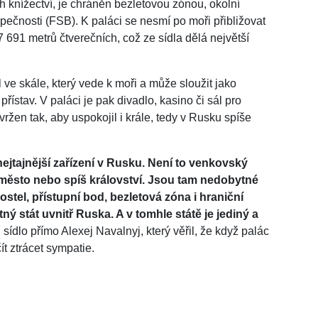
 knížectví, je chráněn bezletovou zónou, okolní
ečnosti (FSB). K paláci se nesmí po moři přibližovat
 691 metrů čtverečních, což ze sídla dělá největší
 ve skále, který vede k moři a může sloužit jako
 přístav. V paláci je pak divadlo, kasino či sál pro
žen tak, aby uspokojil i krále, tedy v Rusku spíše
nejtajnější zařízení v Rusku. Není to venkovský
é město nebo spíš království. Jsou tam nedobytné
 kostel, přístupní bod, bezletová zóna i hraniční
ý stát uvnitř Ruska. A v tomhle státě je jediný a
sídlo přímo Alexej Navalnyj, který věřil, že když palác
ít ztrácet sympatie.