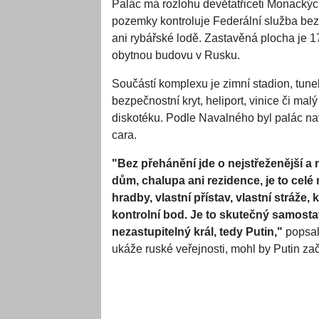
Palác má rozlohu devětatřiceti Monackých
pozemky kontroluje Federální služba bezp
ani rybářské lodě. Zastavěná plocha je 17
obytnou budovu v Rusku.
Součástí komplexu je zimní stadion, tunel
bezpečnostní kryt, heliport, vinice či malý
diskotéku. Podle Navalného byl palác navr
cara.
"Bez přehánění jde o nejstřeženější a 
dům, chalupa ani rezidence, je to cel
hradby, vlastní přístav, vlastní stráže,
kontrolní bod. Je to skutečný samostatn
nezastupitelný král, tedy Putin,"
popsal 
ukáže ruské veřejnosti, mohl by Putin zač