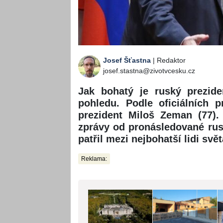
Josef Šťastna
| Redaktor
josef.stastna@zivotvcesku.cz
Jak bohatý je ruský prezide
pohledu. Podle oficiálních 
prezident Miloš Zeman (77).
zprávy od pronásledované rus
patřil mezi nejbohatší lidi svět
Reklama: