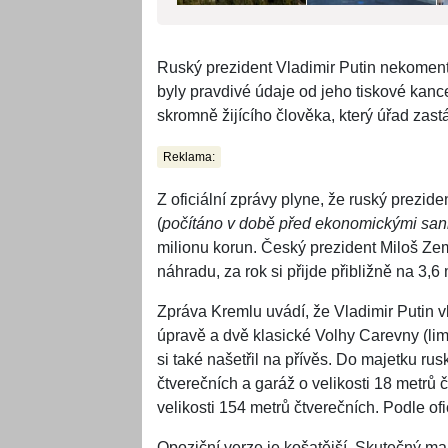
Ruský prezident Vladimir Putin nekoment
byly pravdivé údaje od jeho tiskové kanc
skromně žijícího člověka, který úřad zastá
Reklama:
Z oficiální zprávy plyne, že ruský prezide
(
počítáno v době před ekonomickými sank
milionu korun. Český prezident Miloš Z
náhradu, za rok si přijde přibližně na 3,6
Zpráva Kremlu uvádí, že Vladimir Putin v
úpravě a dvě klasické Volhy Carevny (li
si také našetřil na přívěs. Do majetku ru
čtverečních a garáž o velikosti 18 metrů 
velikosti 154 metrů čtverečních. Podle of
Opoziční verze je košatější. Skutečný ma