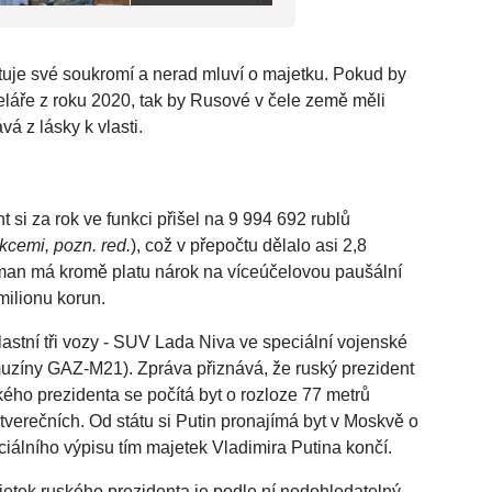
uje své soukromí a nerad mluví o majetku. Pokud by
eláře z roku 2020, tak by Rusové v čele země měli
vá z lásky k vlasti.
nt si za rok ve funkci přišel na 9 994 692 rublů
cemi, pozn. red.
), což v přepočtu dělalo asi 2,8
eman má kromě platu nárok na víceúčelovou paušální
 milionu korun.
lastní tři vozy - SUV Lada Niva ve speciální vojenské
muzíny GAZ-M21). Zpráva přiznává, že ruský prezident
ského prezidenta se počítá byt o rozloze 77 metrů
čtverečních. Od státu si Putin pronajímá byt v Moskvě o
iciálního výpisu tím majetek Vladimira Putina končí.
jetek ruského prezidenta je podle ní nedohledatelný,