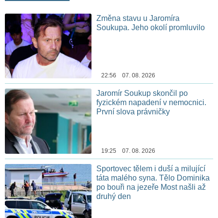
Změna stavu u Jaromíra
Soukupa. Jeho okolí promluvilo
22:56 07. 08. 2026
Jaromír Soukup skončil po
fyzickém napadení v nemocnici.
První slova právničky
19:25 07. 08. 2026
Sportovec tělem i duší a milující
táta malého syna. Tělo Dominika
po bouři na jezeře Most našli až
druhý den