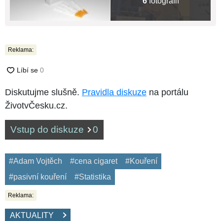
6
fotografií
Reklama:
Diskutujme slušně.
Pravidla diskuze
na portálu
ŽivotvČesku.cz.
Vstup do diskuze
0
#Adam Vojtěch
#cena cigaret
#Kouření
#pasivní kouření
#Statistika
Reklama:
AKTUALITY