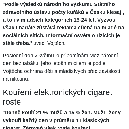
"
Podle výsledků národního výzkumu Státního
zdravotního ústavu počty kuřáků v Česku klesají,
a to i v mladších kategoriích 15-24 let. Výzvou
však i nadále zůstává reklama cílená na mladé na
sociálních sítích. Informační osvěta o rizicích je
stále třeba
," uvedl Vojtěch.
Poslední den v květnu je připomínám Mezinárodní
den bez tabáku, jeho letošním cílem je podle
Vojtěcha ochrana dětí a mladistvých před závislostí
na nikotinu.
Kouření elektronických cigaret
roste
"
Denně kouří 21 % mužů a 15 % žen. Muži i ženy
vykouří každý den v průměru 11 klasických
cigaret. Zároveň však roste kouření