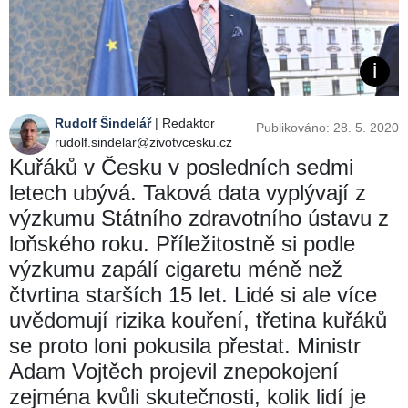
Rudolf Šindelář
| Redaktor
Publikováno: 28. 5. 2020
rudolf.sindelar@zivotvcesku.cz
Kuřáků v Česku v posledních sedmi
letech ubývá. Taková data vyplývají z
výzkumu Státního zdravotního ústavu z
loňského roku. Příležitostně si podle
výzkumu zapálí cigaretu méně než
čtvrtina starších 15 let. Lidé si ale více
uvědomují rizika kouření, třetina kuřáků
se proto loni pokusila přestat. Ministr
Adam Vojtěch projevil znepokojení
zejména kvůli skutečnosti, kolik lidí je