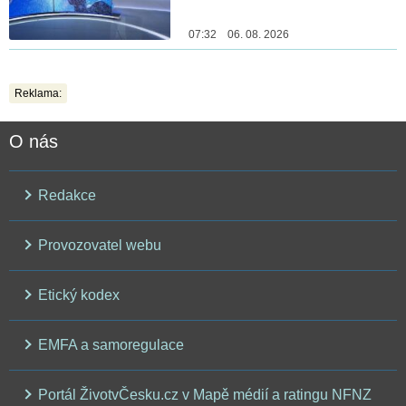
07:32 06. 08. 2026
Reklama:
O nás
Redakce
Provozovatel webu
Etický kodex
EMFA a samoregulace
Portál ŽivotvČesku.cz v Mapě médií a ratingu NFNZ