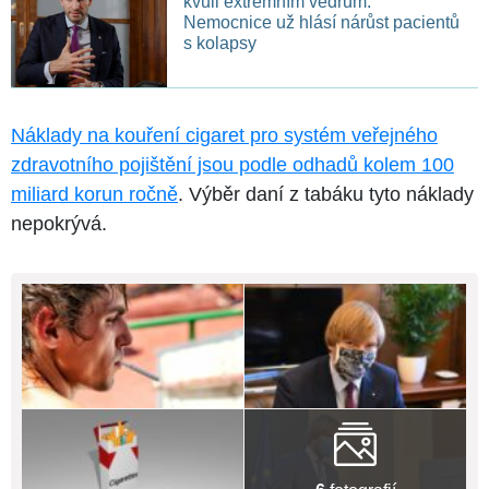
kvůli extrémním vedrům.
Nemocnice už hlásí nárůst pacientů
s kolapsy
Náklady na kouření cigaret pro systém veřejného
zdravotního pojištění jsou podle odhadů kolem 100
miliard korun ročně
. Výběr daní z tabáku tyto náklady
nepokrývá.