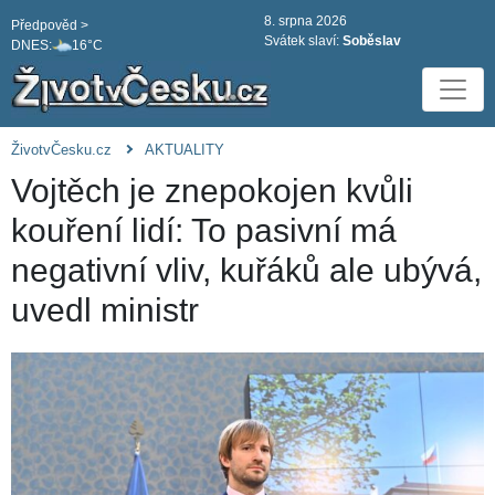
8. srpna 2026
Předpověd >
Svátek slaví:
Soběslav
DNES:
16°C
ŽivotvČesku.cz
AKTUALITY
Vojtěch je znepokojen kvůli
kouření lidí: To pasivní má
negativní vliv, kuřáků ale ubývá,
uvedl ministr