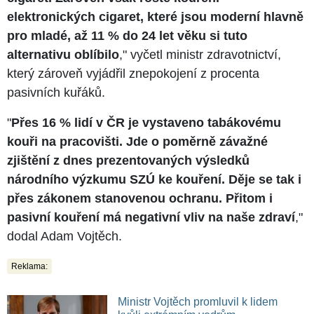
elektronických cigaret, které jsou moderní hlavně
pro mladé, až 11 % do 24 let věku si tuto
alternativu oblíbilo
," vyčetl ministr zdravotnictví,
který zároveň vyjádřil znepokojení z procenta
pasivních kuřáků.
"
Přes 16 % lidí v ČR je vystaveno tabákovému
kouři na pracovišti. Jde o poměrně závažné
zjištění z dnes prezentovaných výsledků
národního výzkumu SZÚ ke kouření. Děje se tak i
přes zákonem stanovenou ochranu. Přitom i
pasivní kouření má negativní vliv na naše zdraví
,"
dodal Adam Vojtěch.
Reklama:
Ministr Vojtěch promluvil k lidem