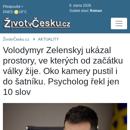
9. srpna 2026
Předpověd >
Svátek slaví:
Roman
DNES:
18°C
ŽivotvČesku.cz
AKTUALITY
Volodymyr Zelenskyj ukázal
prostory, ve kterých od začátku
války žije. Oko kamery pustil i
do šatníku. Psycholog řekl jen
10 slov