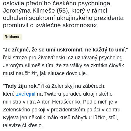
oslovila předního českého psychologa
Jeronýma Klimeše (55), který v rámci
odhalení soukromí ukrajinského prezidenta
promluvil o »válečné skromnosti«.
Reklama:
"
Je zřejmé, že se umí uskromnit, ne každý to umí
,"
řekl stroze pro ŽivotvČesku.cz uznávaný psycholog
Jeroným Klimeš s tím, že za války se zkrátka člověk
musí naučit žít, jak situace dovoluje.
"
Tady žiju rok
," říká Zelenskyj na záběrech,
které
zveřejnil
na Twiteru poradce ukrajinského
ministra vnitra Anton Heraščenko. Podle nich je v
Zelenského pokoji v prezidentském paláci v centru
Kyjeva jen několik málo kusů nábytku: lůžko, stůl,
televize či křeslo.