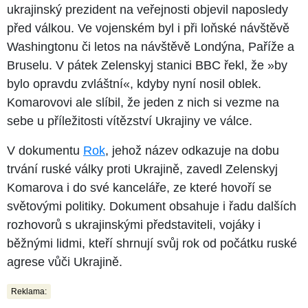
ukrajinský prezident na veřejnosti objevil naposledy
před válkou. Ve vojenském byl i při loňské návštěvě
Washingtonu či letos na návštěvě Londýna, Paříže a
Bruselu. V pátek Zelenskyj stanici BBC řekl, že »by
bylo opravdu zvláštní«, kdyby nyní nosil oblek.
Komarovovi ale slíbil, že jeden z nich si vezme na
sebe u příležitosti vítězství Ukrajiny ve válce.
V dokumentu
Rok
, jehož název odkazuje na dobu
trvání ruské války proti Ukrajině, zavedl Zelenskyj
Komarova i do své kanceláře, ze které hovoří se
světovými politiky. Dokument obsahuje i řadu dalších
rozhovorů s ukrajinskými představiteli, vojáky i
běžnými lidmi, kteří shrnují svůj rok od počátku ruské
agrese vůči Ukrajině.
Reklama: