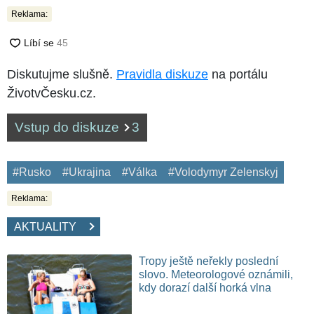
Reklama:
Diskutujme slušně.
Pravidla diskuze
na portálu
ŽivotvČesku.cz.
Vstup do diskuze
3
#Rusko
#Ukrajina
#Válka
#Volodymyr Zelenskyj
Reklama:
AKTUALITY
Tropy ještě neřekly poslední
slovo. Meteorologové oznámili,
kdy dorazí další horká vlna