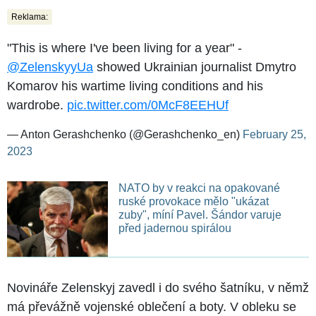
Reklama:
"This is where I've been living for a year" -
@ZelenskyyUa
showed Ukrainian journalist Dmytro
Komarov his wartime living conditions and his
wardrobe.
pic.twitter.com/0McF8EEHUf
— Anton Gerashchenko (@Gerashchenko_en)
February 25,
2023
NATO by v reakci na opakované
ruské provokace mělo "ukázat
zuby", míní Pavel. Šándor varuje
před jadernou spirálou
Novináře Zelenskyj zavedl i do svého šatníku, v němž
má převážně vojenské oblečení a boty. V obleku se