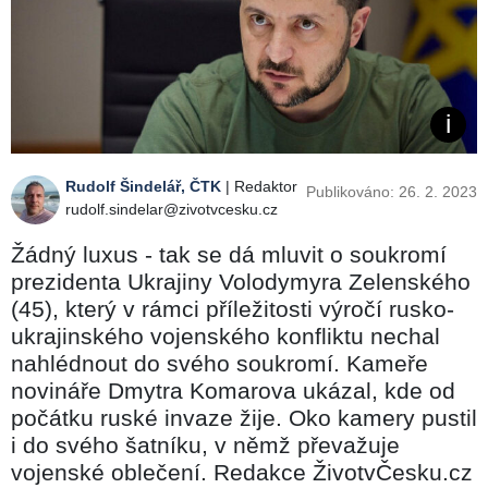
Rudolf Šindelář, ČTK
| Redaktor
Publikováno: 26. 2. 2023
rudolf.sindelar@zivotvcesku.cz
Žádný luxus - tak se dá mluvit o soukromí
prezidenta Ukrajiny Volodymyra Zelenského
(45), který v rámci příležitosti výročí rusko-
ukrajinského vojenského konfliktu nechal
nahlédnout do svého soukromí. Kameře
novináře Dmytra Komarova ukázal, kde od
počátku ruské invaze žije. Oko kamery pustil
i do svého šatníku, v němž převažuje
vojenské oblečení. Redakce ŽivotvČesku.cz