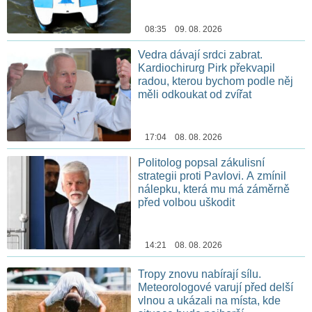
08:35 09. 08. 2026
Vedra dávají srdci zabrat.
Kardiochirurg Pirk překvapil
radou, kterou bychom podle něj
měli odkoukat od zvířat
17:04 08. 08. 2026
Politolog popsal zákulisní
strategii proti Pavlovi. A zmínil
nálepku, která mu má záměrně
před volbou uškodit
14:21 08. 08. 2026
Tropy znovu nabírají sílu.
Meteorologové varují před delší
vlnou a ukázali na místa, kde