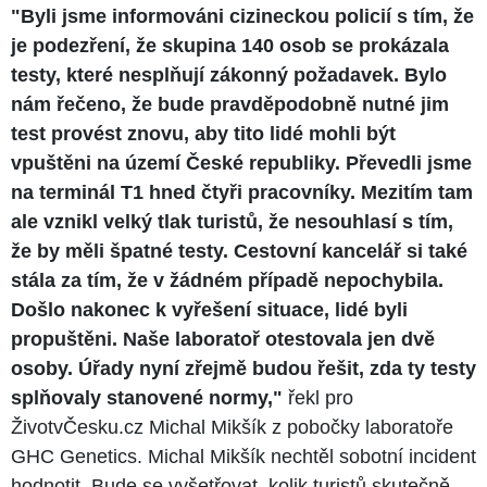
"Byli jsme informováni cizineckou policií s tím, že
je podezření, že skupina 140 osob se prokázala
testy, které nesplňují zákonný požadavek. Bylo
nám řečeno, že bude pravděpodobně nutné jim
test provést znovu, aby tito lidé mohli být
vpuštěni na území České republiky. Převedli jsme
na terminál T1 hned čtyři pracovníky. Mezitím tam
ale vznikl velký tlak turistů, že nesouhlasí s tím,
že by měli špatné testy. Cestovní kancelář si také
stála za tím, že v žádném případě nepochybila.
Došlo nakonec k vyřešení situace, lidé byli
propuštěni. Naše laboratoř otestovala jen dvě
osoby. Úřady nyní zřejmě budou řešit, zda ty testy
splňovaly stanovené normy,"
řekl pro
ŽivotvČesku.cz Michal Mikšík z pobočky laboratoře
GHC Genetics. Michal Mikšík nechtěl sobotní incident
hodnotit. Bude se vyšetřovat, kolik turistů skutečně