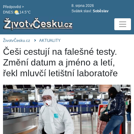
8. srpna 2026
Předpověd >
Svátek slaví:
Soběslav
DNES:
14.5°C
ŽivotvČesku.cz
AKTUALITY
Češi cestují na falešné testy.
Změní datum a jméno a letí,
řekl mluvčí letištní laboratoře