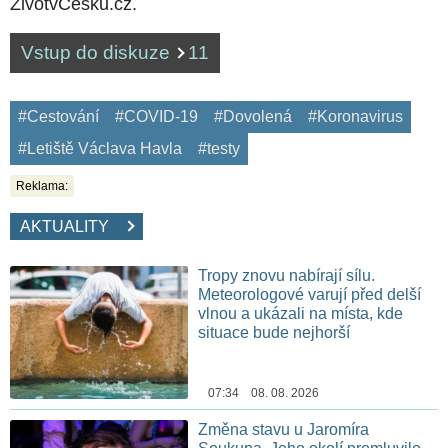
ŽivotvČesku.cz.
Vstup do diskuze
11
#Cestování
#COVID-19
#Dovolená
#Koronavirus
#Letiště Václava Havla
#testy
Reklama:
AKTUALITY
Tropy znovu nabírají sílu.
Meteorologové varují před delší
vlnou a ukázali na místa, kde
situace bude nejhorší
07:34 08. 08. 2026
Změna stavu u Jaromíra