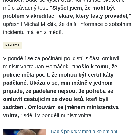
mělo závadný test.
"Slyšel jsem, že mohl být
problém s akreditací lékaře, který testy prováděl,"
upřesnil Michal Mikšík, že další informace o sobotním
incidentu má jen z médií.
Reklama:
V pondělí se za počínání policistů z části omluvil
ministr vnitra Jan Hamáček.
"Došlo k tomu, že
policie měla pocit, že mohou být certifikáty
padělané. Ukázalo se, minimálně v jednom
případě, že padělané nejsou. Je potřeba se
omluvit cestujícím ze dvou letů, kteří byli
zadrženi. Omlouvám se jménem ministerstva
vnitra,"
sdělil v pondělí ministr vnitra.
Babiš po krk v moři a kolem ani