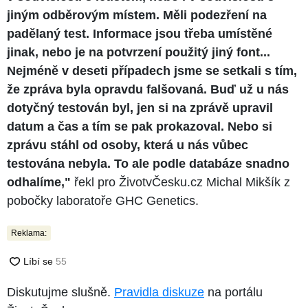
jiným odběrovým místem. Měli podezření na
padělaný test. Informace jsou třeba umístěné
jinak, nebo je na potvrzení použitý jiný font...
Nejméně v deseti případech jsme se setkali s tím,
že zpráva byla opravdu falšovaná. Buď už u nás
dotyčný testován byl, jen si na zprávě upravil
datum a čas a tím se pak prokazoval. Nebo si
zprávu stáhl od osoby, která u nás vůbec
testována nebyla. To ale podle databáze snadno
odhalíme,"
řekl pro ŽivotvČesku.cz Michal Mikšík z
pobočky laboratoře GHC Genetics.
Reklama:
Diskutujme slušně.
Pravidla diskuze
na portálu