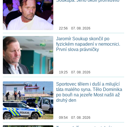
Soukupa. Jeho okolí promluvilo
22:56 07. 08. 2026
Jaromír Soukup skončil po
fyzickém napadení v nemocnici.
První slova právničky
19:25 07. 08. 2026
Sportovec tělem i duší a milující
táta malého syna. Tělo Dominika
po bouři na jezeře Most našli až
druhý den
09:54 07. 08. 2026