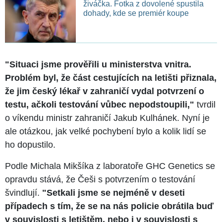
živáčka. Fotka z dovolené spustila
dohady, kde se premiér koupe
"Situaci jsme prověřili u ministerstva vnitra.
Problém byl, že část cestujících na letišti přiznala,
že jim český lékař v zahraničí vydal potvrzení o
testu, ačkoli testování vůbec nepodstoupili,"
tvrdil
o víkendu ministr zahraničí Jakub Kulhánek. Nyní je
ale otázkou, jak velké pochybení bylo a kolik lidí se
ho dopustilo.
Podle Michala Mikšíka z laboratoře GHC Genetics se
opravdu stává, že Češi s potvrzením o testování
švindlují.
"Setkali jsme se nejméně v deseti
případech s tím, že se na nás policie obrátila buď
v souvislosti s letištěm, nebo i v souvislosti s