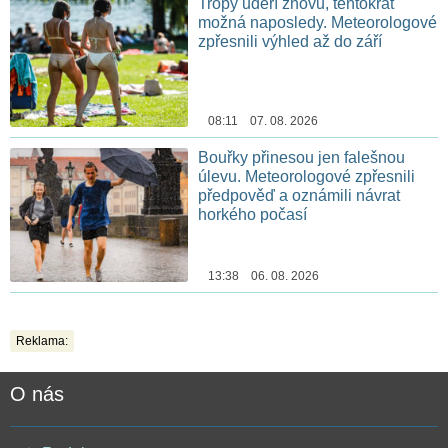
Tropy udeří znovu, tentokrát
možná naposledy. Meteorologové
zpřesnili výhled až do září
08:11 07. 08. 2026
Bouřky přinesou jen falešnou
úlevu. Meteorologové zpřesnili
předpověď a oznámili návrat
horkého počasí
13:38 06. 08. 2026
Reklama:
O nás