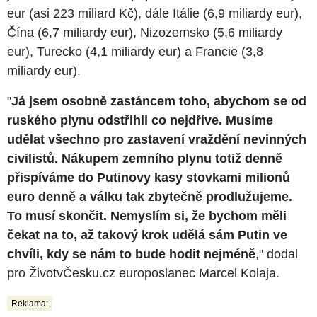
eur (asi 223 miliard Kč), dále Itálie (6,9 miliardy eur),
Čína (6,7 miliardy eur), Nizozemsko (5,6 miliardy
eur), Turecko (4,1 miliardy eur) a Francie (3,8
miliardy eur).
"
Já jsem osobně zastáncem toho, abychom se od
ruského plynu odstřihli co nejdříve. Musíme
udělat všechno pro zastavení vraždění nevinných
civilistů. Nákupem zemního plynu totiž denně
přispíváme do Putinovy kasy stovkami milionů
euro denně a válku tak zbytečně prodlužujeme.
To musí skončit. Nemyslím si, že bychom měli
čekat na to, až takový krok udělá sám Putin ve
chvíli, kdy se nám to bude hodit nejméně
," dodal
pro ŽivotvČesku.cz europoslanec Marcel Kolaja.
Reklama: