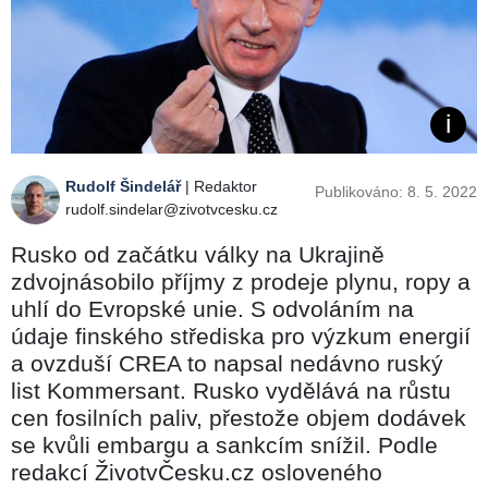
Rudolf Šindelář
| Redaktor
Publikováno: 8. 5. 2022
rudolf.sindelar@zivotvcesku.cz
Rusko od začátku války na Ukrajině
zdvojnásobilo příjmy z prodeje plynu, ropy a
uhlí do Evropské unie. S odvoláním na
údaje finského střediska pro výzkum energií
a ovzduší CREA to napsal nedávno ruský
list Kommersant. Rusko vydělává na růstu
cen fosilních paliv, přestože objem dodávek
se kvůli embargu a sankcím snížil. Podle
redakcí ŽivotvČesku.cz osloveného