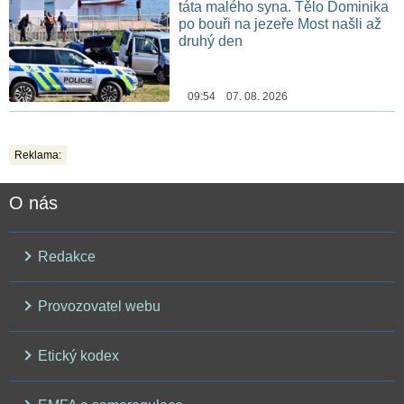
táta malého syna. Tělo Dominika
po bouři na jezeře Most našli až
druhý den
09:54 07. 08. 2026
Reklama:
O nás
Redakce
Provozovatel webu
Etický kodex