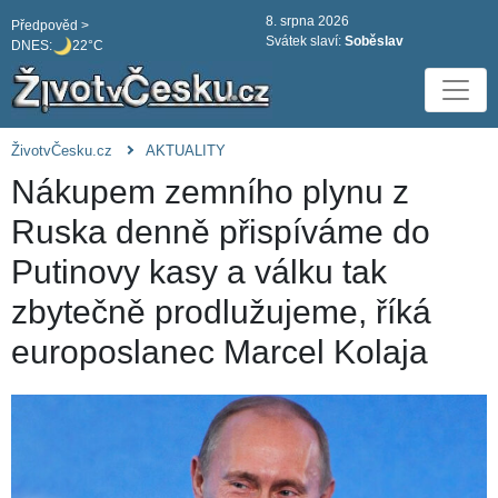
8. srpna 2026
Předpověd >
Svátek slaví:
Soběslav
DNES:
22°C
ŽivotvČesku.cz
AKTUALITY
Nákupem zemního plynu z
Ruska denně přispíváme do
Putinovy kasy a válku tak
zbytečně prodlužujeme, říká
europoslanec Marcel Kolaja