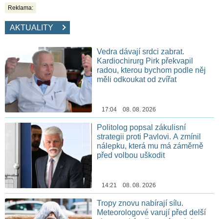
Reklama:
AKTUALITY
Vedra dávají srdci zabrat.
Kardiochirurg Pirk překvapil
radou, kterou bychom podle něj
měli odkoukat od zvířat
17:04 08. 08. 2026
Politolog popsal zákulisní
strategii proti Pavlovi. A zmínil
nálepku, která mu má záměrně
před volbou uškodit
14:21 08. 08. 2026
Tropy znovu nabírají sílu.
Meteorologové varují před delší