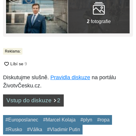
2
fotografie
Reklama:
Diskutujme slušně.
Pravidla diskuze
na portálu
ŽivotvČesku.cz.
Vstup do diskuze
2
#Europoslanec
#Marcel Kolaja
#plyn
#ropa
#Rusko
#Válka
#Vladimir Putin