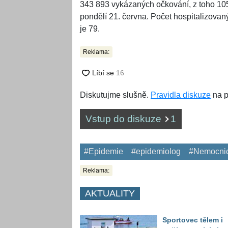
343 893 vykázaných očkování, z toho 105 
pondělí 21. června. Počet hospitalizovan
je 79.
Reklama:
Diskutujme slušně.
Pravidla diskuze
na p
Vstup do diskuze
1
#Epidemie
#epidemiolog
#Nemocni
Reklama:
AKTUALITY
Sportovec tělem i