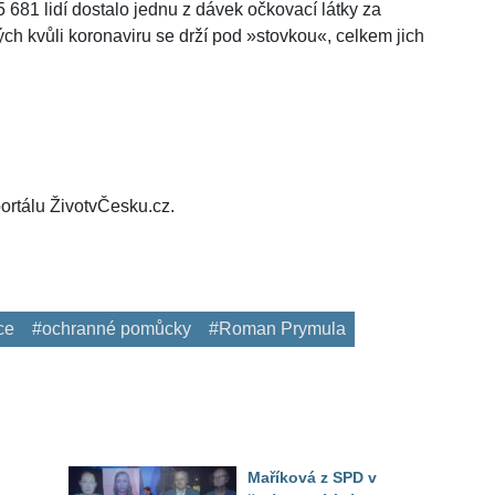
681 lidí dostalo jednu z dávek očkovací látky za
ých kvůli koronaviru se drží pod »stovkou«, celkem jich
ortálu ŽivotvČesku.cz.
ce
#ochranné pomůcky
#Roman Prymula
Maříková z SPD v