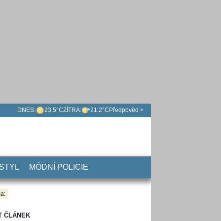
DNES:
23.5°C
ZÍTRA:
21.2°C
Předpověd >
 STYL
MÓDNÍ POLICIE
a:
T ČLÁNEK