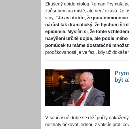
Zkušený epidemiolog Roman Prymula pova
způsobem na místě, ale neočekává, že b
vlny.
"Je asi dobře, že jsou nemocnice 
nárůst tak dramatický, že bychom šli do
epidemie. Myslím si, že tohle vzhled
navýšení určitě dojde, ale podle méh
pomůcek tu máme dostatečné množstv
proočkovanosti je ve fázi, kdy už dokáže
Prym
být a
V současné době se drží počty nakaženýc
nechaly očkovat jednou z vakcín proti cov