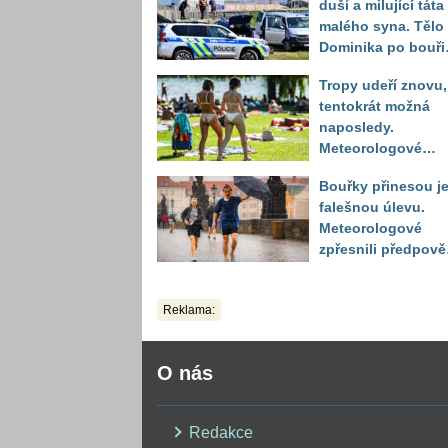
duší a milující táta
malého syna. Tělo
Dominika po bouři
na jezeře Most naš
Tropy udeří znovu,
až druhý den
tentokrát možná
naposledy.
Meteorologové
zpřesnili výhled až
Bouřky přinesou j
do září
falešnou úlevu.
Meteorologové
zpřesnili předpov
a oznámili návrat
horkého počasí
Reklama:
O nás
Redakce