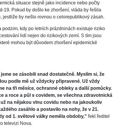
emická situace stejně jako incidence nebo počty
-19. Pokud by došlo ke zhoršení, vláda by řešila
, jestliže by nešlo rovnou o celorepublikový zásah.
 podzim, kdy po letních prázdninách existuje riziko
tování lidí nejen do rizikových zemí. S tím jsou
, které mohou být důvodem zhoršení epidemické
sme se zásobili snad dostatečně. Myslím si, že
udou podle mě už vždycky připravené. Už vždy
e na tři měsíce, ochranné obleky a další pomůcky.
nce a roce a půl s covidem, se všechna zdravotnická
 už na nějakou vlnu covidu nebo na jakoukoliv
 každého zasáhlo a postavilo na nohy, že v 21.
ady od 1. světové války neměla obdoby,"
řekl ředitel
 televizi Nova.