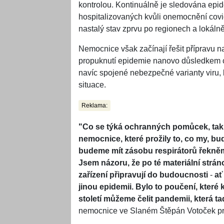
kontrolou. Kontinuálně je sledována epid
hospitalizovaných kvůli onemocnění covid
nastalý stav zprvu po regionech a lokálně
Nemocnice však začínají řešit přípravu na
propuknutí epidemie nanovo důsledkem ces
navíc spojené nebezpečné varianty viru
situace.
Reklama:
"Co se týká ochranných pomůcek, tak j
nemocnice, které prožily to, co my, b
budeme mít zásobu respirátorů řekněm
Jsem názoru, že po té materiální strá
zařízení připravují
do budoucnost
i
-
ať
jinou epidemii. Bylo to poučení, které
století můžeme čelit pandemii, která t
nemocnice ve Slaném Štěpán Votoček pro