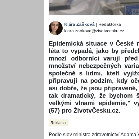
Klára Zaňková
| Redaktorka
klara.zankova@zivotvcesku.cz
Epidemická situace v České r
léta to vypadá, jako by před
mnozí odborníci varují před
množství nebezpečných varia
společně s lidmi, kteří vyj
připravují na podzim, kdy oč
asi dobře, že jsou připravené,
tak dramatický, že bychom šl
velkými vlnami epidemie," v
(57) pro ŽivotvČesku.cz.
Reklama:
Podle slov ministra zdravotnictví Adama 