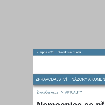
7. srpna 2026 | Svátek slaví:
Lada
ZPRAVODAJSTVÍ
NÁZORY A KOME
ŽivotvČesku.cz
AKTUALITY
Nemocnice se při