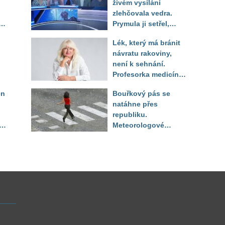
živém vysílání
zlehčovala vedra.
Prymula ji setřel,
li
když vytáhl děsivé
Lék, který má bránit
číslo
návratu rakoviny,
není k sehnání.
Profesorka medicíny
promluvila jako
en
Bouřkový pás se
pacientka
natáhne přes
republiku.
ěď
Meteorologové
zpřesnili lokality pod
výstrahou, kde hrozí
kroupy a prudký vítr