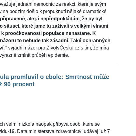
žuje jednání nemocnic za reakci, které je svým
y na podzim došlo k propuknutí nějaké dramatické
připravené, ale já nepředpokládám, že by byl
 situací, které jsme tu zažívali s velkými vlnami
em k proočkovanosti populace nenastane. K
o názoru to nebude tak zásadní. Také ochranných
í,"
vyjádřil názor pro ŽivotvČesku.cz s tím, že míra
 výrazně zmínit průběh epidemie.
ula promluvil o ebole: Smrtnost může
ž 90 procent
h velmi nízko a naopak přibývá osob, které se
idu-19. Data ministerstva zdravotnictví udávají už 7