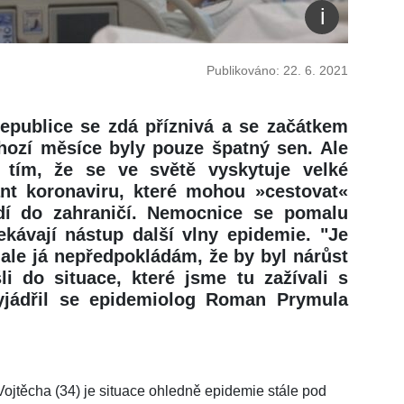
Publikováno: 22. 6. 2021
epublice se zdá příznivá a se začátkem
chozí měsíce byly pouze špatný sen. Ale
 tím, že se ve světě vyskytuje velké
nt koronaviru, které mohou »cestovat«
íždí do zahraničí. Nemocnice se pomalu
ekávají nástup další vlny epidemie. "Je
 ale já nepředpokládám, že by byl nárůst
i do situace, které jsme tu zažívali s
yjádřil se epidemiolog Roman Prymula
Vojtěcha (34) je situace ohledně epidemie stále pod