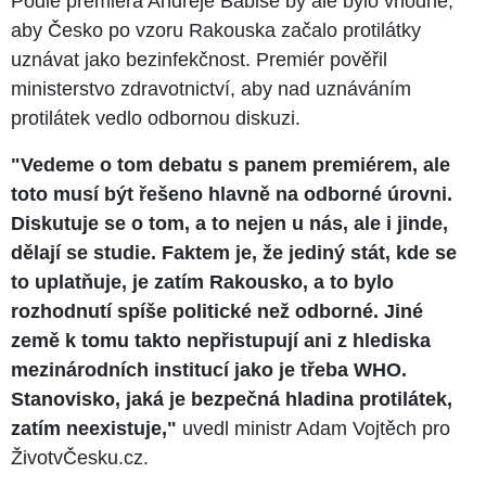
Podle premiéra Andreje Babiše by ale bylo vhodné,
aby Česko po vzoru Rakouska začalo protilátky
uznávat jako bezinfekčnost. Premiér pověřil
ministerstvo zdravotnictví, aby nad uznáváním
protilátek vedlo odbornou diskuzi.
"Vedeme o tom debatu s panem premiérem, ale
toto musí být řešeno hlavně na odborné úrovni.
Diskutuje se o tom, a to nejen u nás, ale i jinde,
dělají se studie. Faktem je, že jediný stát, kde se
to uplatňuje, je zatím Rakousko, a to bylo
rozhodnutí spíše politické než odborné. Jiné
země k tomu takto nepřistupují ani z hlediska
mezinárodních institucí jako je třeba WHO.
Stanovisko, jaká je bezpečná hladina protilátek,
zatím neexistuje,"
uvedl ministr Adam Vojtěch pro
ŽivotvČesku.cz.