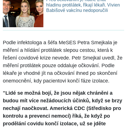
hladinu protilátek, říkají lékaři. Vivien
Babišové vakcínu nedoporučili
Podle infektologa a šéfa MeSES Petra Smejkala je
měření a hlídání protilátek slepou cestou, která k
řešení covidové krize nevede. Petr Smejkal uvedl, že
měření protilátek pouze oddaluje očkování. Podle
lékaře je vhodné jít na očkování ihned po skončení
onemocnění, kdy pacientovi končí fáze izolace.
"Lidé se možná bojí, že jsou nějak chráněni a
budou mít více nežádoucích účinků, když se brzy
nechají naočkovat. Americká CDC (Středisko pro
kontrolu a prevenci nemocí) říká, že když po
prodělání covidu končí izolace, už se jděte