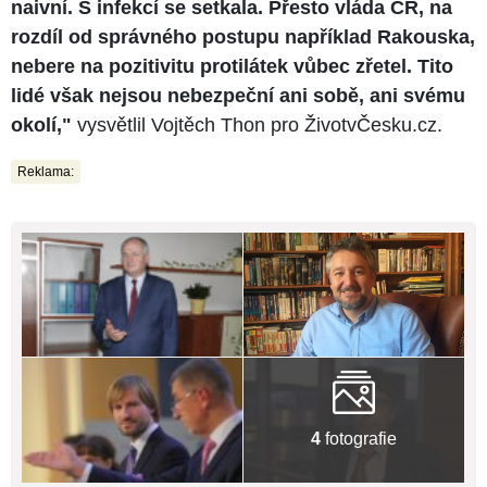
naivní. S infekcí se setkala. Přesto vláda ČR, na
rozdíl od správného postupu například Rakouska,
nebere na pozitivitu protilátek vůbec zřetel. Tito
lidé však nejsou nebezpeční ani sobě, ani svému
okolí,"
vysvětlil Vojtěch Thon pro ŽivotvČesku.cz.
Reklama:
4
fotografie