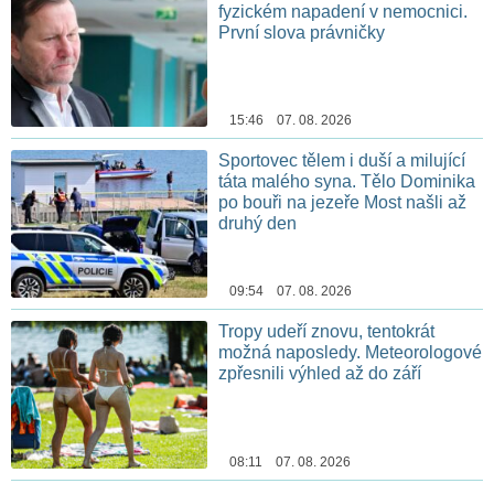
fyzickém napadení v nemocnici.
První slova právničky
15:46 07. 08. 2026
Sportovec tělem i duší a milující
táta malého syna. Tělo Dominika
po bouři na jezeře Most našli až
druhý den
09:54 07. 08. 2026
Tropy udeří znovu, tentokrát
možná naposledy. Meteorologové
zpřesnili výhled až do září
08:11 07. 08. 2026