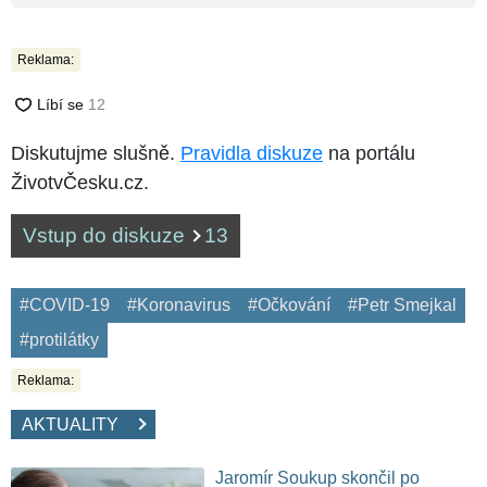
Reklama:
Diskutujme slušně.
Pravidla diskuze
na portálu
ŽivotvČesku.cz.
Vstup do diskuze
13
#COVID-19
#Koronavirus
#Očkování
#Petr Smejkal
#protilátky
Reklama:
AKTUALITY
Jaromír Soukup skončil po