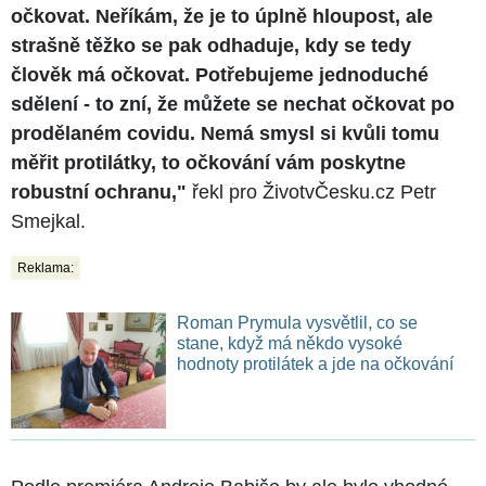
očkovat. Neříkám, že je to úplně hloupost, ale
strašně těžko se pak odhaduje, kdy se tedy
člověk má očkovat. Potřebujeme jednoduché
sdělení - to zní, že můžete se nechat očkovat po
prodělaném covidu. Nemá smysl si kvůli tomu
měřit protilátky, to očkování vám poskytne
robustní ochranu,"
řekl pro ŽivotvČesku.cz Petr
Smejkal.
Reklama:
Roman Prymula vysvětlil, co se
stane, když má někdo vysoké
hodnoty protilátek a jde na očkování