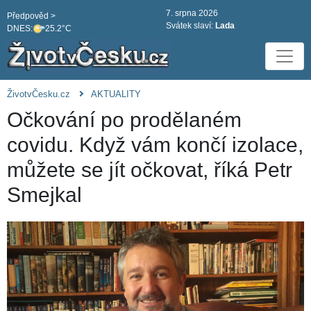
7. srpna 2026
Předpověd >
Svátek slaví:
Lada
DNES:
25.2°C
ŽivotvČesku.cz
AKTUALITY
Očkování po prodělaném
covidu. Když vám končí izolace,
můžete se jít očkovat, říká Petr
Smejkal