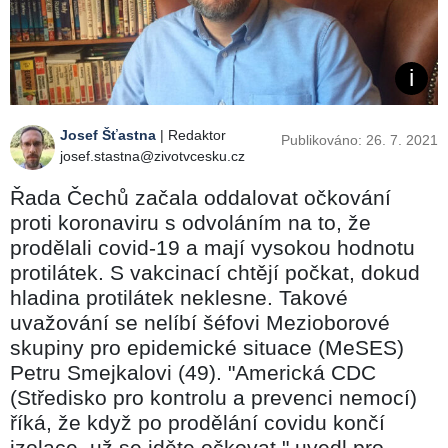
Josef Šťastna
| Redaktor
Publikováno: 26. 7. 2021
josef.stastna@zivotvcesku.cz
Řada Čechů začala oddalovat očkování
proti koronaviru s odvoláním na to, že
prodělali covid-19 a mají vysokou hodnotu
protilátek. S vakcinací chtějí počkat, dokud
hladina protilátek neklesne. Takové
uvažování se nelíbí šéfovi Mezioborové
skupiny pro epidemické situace (MeSES)
Petru Smejkalovi (49). "Americká CDC
(Středisko pro kontrolu a prevenci nemocí)
říká, že když po prodělání covidu končí
izolace, už se jděte očkovat," uvedl pro