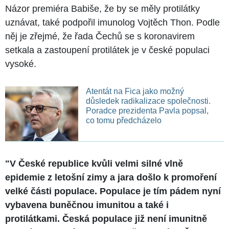
Názor premiéra Babiše, že by se měly protilátky
uznávat, také podpořil imunolog Vojtěch Thon. Podle
něj je zřejmé, že řada Čechů se s koronavirem
setkala a zastoupení protilátek je v české populaci
vysoké.
Atentát na Fica jako možný
důsledek radikalizace společnosti.
Poradce prezidenta Pavla popsal,
co tomu předcházelo
"V České republice kvůli velmi silné vlně
epidemie z letošní zimy a jara došlo k promoření
velké části populace. Populace je tím pádem nyní
vybavena buněčnou imunitou a také i
protilátkami. Česká populace již není imunitně