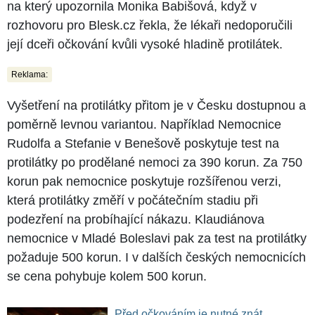
na který upozornila Monika Babišová, když v
rozhovoru pro Blesk.cz řekla, že lékaři nedoporučili
její dceři očkování kvůli vysoké hladině protilátek.
Reklama:
Vyšetření na protilátky přitom je v Česku dostupnou a
poměrně levnou variantou. Například Nemocnice
Rudolfa a Stefanie v Benešově poskytuje test na
protilátky po prodělané nemoci za 390 korun. Za 750
korun pak nemocnice poskytuje rozšířenou verzi,
která protilátky změří v počátečním stadiu při
podezření na probíhající nákazu. Klaudiánova
nemocnice v Mladé Boleslavi pak za test na protilátky
požaduje 500 korun. I v dalších českých nemocnicích
se cena pohybuje kolem 500 korun.
Před očkováním je nutné znát