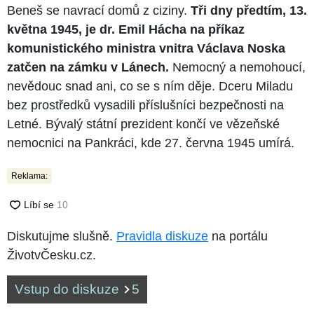
Beneš se navrací domů z ciziny.
Tři dny předtím, 13.
května 1945, je dr. Emil Hácha na příkaz
komunistického ministra vnitra Václava Noska
zatčen na zámku v Lánech.
Nemocný a nemohoucí,
nevědouc snad ani, co se s ním děje. Dceru Miladu
bez prostředků vysadili příslušníci bezpečnosti na
Letné. Bývalý státní prezident končí ve vězeňské
nemocnici na Pankráci, kde 27. června 1945 umírá.
Reklama:
Diskutujme slušně.
Pravidla diskuze
na portálu
ŽivotvČesku.cz.
Vstup do diskuze
5