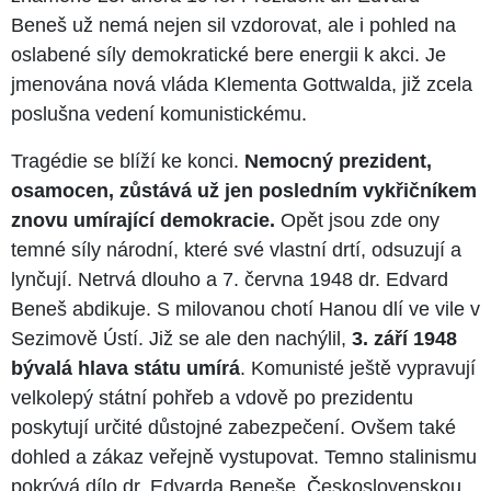
Beneš už nemá nejen sil vzdorovat, ale i pohled na
oslabené síly demokratické bere energii k akci. Je
jmenována nová vláda Klementa Gottwalda, již zcela
poslušna vedení komunistickému.
Tragédie se blíží ke konci.
Nemocný prezident,
osamocen, zůstává už jen posledním vykřičníkem
znovu umírající demokracie.
Opět jsou zde ony
temné síly národní, které své vlastní drtí, odsuzují a
lynčují. Netrvá dlouho a 7. června 1948 dr. Edvard
Beneš abdikuje. S milovanou chotí Hanou dlí ve vile v
Sezimově Ústí. Již se ale den nachýlil,
3. září 1948
bývalá hlava státu umírá
. Komunisté ještě vypravují
velkolepý státní pohřeb a vdově po prezidentu
poskytují určité důstojné zabezpečení. Ovšem také
dohled a zákaz veřejně vystupovat. Temno stalinismu
pokrývá dílo dr. Edvarda Beneše, Československou