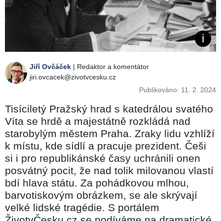
Jiří Ovčáček
| Redaktor a komentátor
jiri.ovcacek@zivotvcesku.cz
Publikováno: 11. 2. 2024
Tisíciletý Pražský hrad s katedrálou svatého
Víta se hrdě a majestátně rozkládá nad
starobylým městem Praha. Zraky lidu vzhlíží
k místu, kde sídlí a pracuje prezident. Češi
si i pro republikánské časy uchránili onen
posvátný pocit, že nad tolik milovanou vlastí
bdí hlava státu. Za pohádkovou mlhou,
barvotiskovým obrázkem, se ale skrývají
velké lidské tragédie. S portálem
ŽivotvČesku.cz se podíváme na dramatické