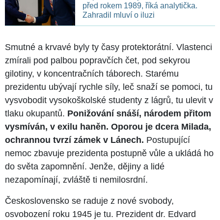
před rokem 1989, říká analytička.
Zahradil mluví o iluzi
Smutné a krvavé byly ty časy protektorátní. Vlastenci
zmírali pod palbou popravčích čet, pod sekyrou
gilotiny, v koncentračních táborech. Starému
prezidentu ubývají rychle síly, leč snaží se pomoci, tu
vysvobodit vysokoškolské studenty z lágrů, tu ulevit v
tlaku okupantů.
Ponižování snáší, národem přitom
vysmíván, v exilu haněn. Oporou je dcera Milada,
ochrannou tvrzí zámek v Lánech.
Postupující
nemoc zbavuje prezidenta postupně vůle a ukládá ho
do světa zapomnění. Jenže, dějiny a lidé
nezapomínají, zvláště ti nemilosrdní.
Československo se raduje z nové svobody,
osvobození roku 1945 je tu. Prezident dr. Edvard