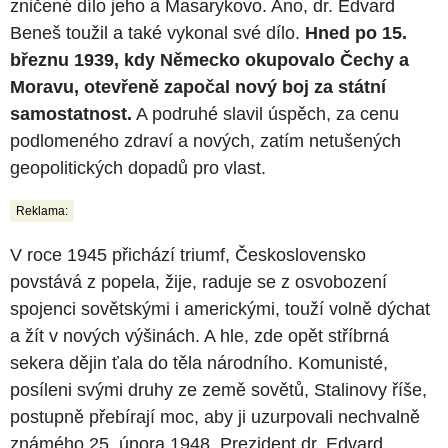
zničené dílo jeho a Masarykovo. Ano, dr. Edvard
Beneš toužil a také vykonal své dílo.
Hned po 15.
březnu 1939, kdy Německo okupovalo Čechy a
Moravu, otevřeně započal nový boj za státní
samostatnost.
A podruhé slavil úspěch, za cenu
podlomeného zdraví a nových, zatím netušených
geopolitických dopadů pro vlast.
Reklama:
V roce 1945 přichází triumf, Československo
povstává z popela, žije, raduje se z osvobození
spojenci sovětskými i americkými, touží volně dýchat
a žít v nových výšinách. A hle, zde opět stříbrná
sekera dějin ťala do těla národního. Komunisté,
posíleni svými druhy ze země sovětů, Stalinovy říše,
postupně přebírají moc, aby ji uzurpovali nechvalně
známého 25. února 1948. Prezident dr. Edvard