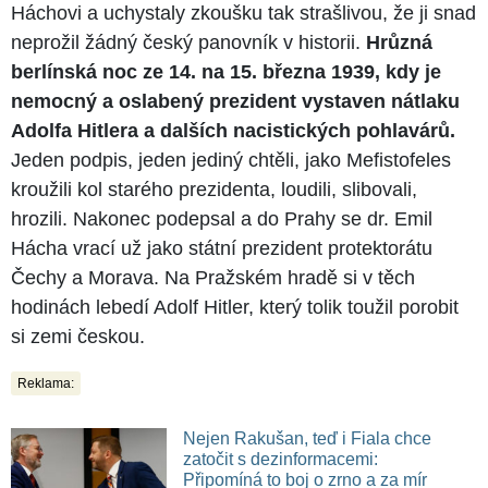
Háchovi a uchystaly zkoušku tak strašlivou, že ji snad
neprožil žádný český panovník v historii.
Hrůzná
berlínská noc ze 14. na 15. března 1939, kdy je
nemocný a oslabený prezident vystaven nátlaku
Adolfa Hitlera a dalších nacistických pohlavárů.
Jeden podpis, jeden jediný chtěli, jako Mefistofeles
kroužili kol starého prezidenta, loudili, slibovali,
hrozili. Nakonec podepsal a do Prahy se dr. Emil
Hácha vrací už jako státní prezident protektorátu
Čechy a Morava. Na Pražském hradě si v těch
hodinách lebedí Adolf Hitler, který tolik toužil porobit
si zemi českou.
Reklama:
Nejen Rakušan, teď i Fiala chce
zatočit s dezinformacemi:
Připomíná to boj o zrno a za mír