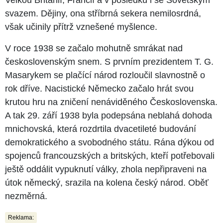
svazem. Dějiny, ona stříbrná sekera nemilosrdná,
však učinily přítrž vznešené myšlence.
V roce 1938 se začalo mohutně smrákat nad
československým snem. S prvním prezidentem T. G.
Masarykem se plačící národ rozloučil slavnostně o
rok dříve. Nacistické Německo začalo hrát svou
krutou hru na zničení nenáviděného Československa.
A tak 29. září 1938 byla podepsána neblahá dohoda
mnichovská, která rozdrtila dvacetileté budování
demokratického a svobodného státu. Rána dýkou od
spojenců francouzských a britských, kteří potřebovali
ještě oddálit vypuknutí války, zhola nepřipraveni na
útok německý, srazila na kolena český národ. Oběť
nezměrná.
Reklama: