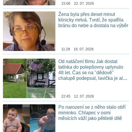
15:06 22. 07. 2026
Žena byla přes deset minut
klinicky mrtvá. Tvrdí, že spatřila
bránu do nebe a dostala na výběr
11:28 16. 07. 2026
Od natáčení filmu Jak dostat
tatínka do polepšovny uplynulo
48 let. Čas se na "dědově"
chalupě podepsal, lavička je ale
stále na stejném místě
22:45 12. 07. 2026
Po narození se z něho stalo obří
miminko. Chlapec v osmi
měsících váží jako pětileté dítě