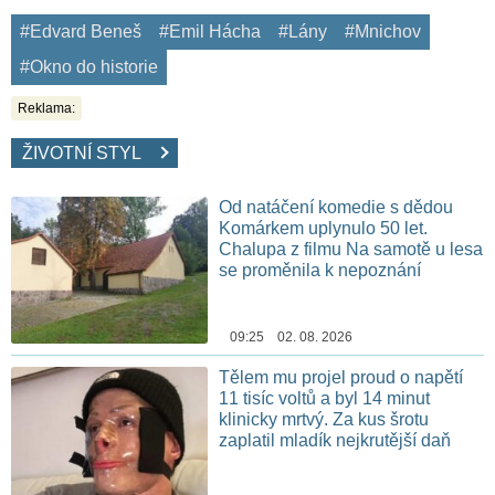
#Edvard Beneš
#Emil Hácha
#Lány
#Mnichov
#Okno do historie
Reklama:
ŽIVOTNÍ STYL
Od natáčení komedie s dědou
Komárkem uplynulo 50 let.
Chalupa z filmu Na samotě u lesa
se proměnila k nepoznání
09:25 02. 08. 2026
Tělem mu projel proud o napětí
11 tisíc voltů a byl 14 minut
klinicky mrtvý. Za kus šrotu
zaplatil mladík nejkrutější daň