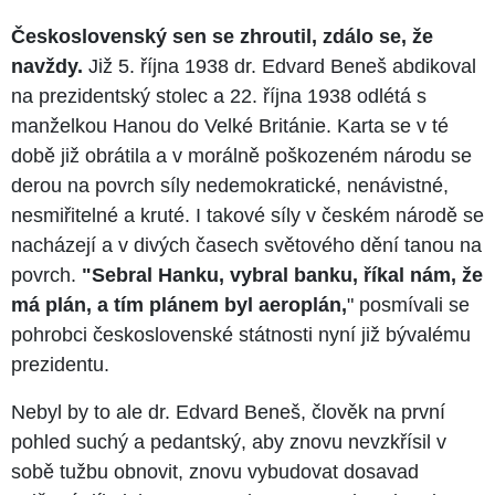
Československý sen se zhroutil, zdálo se, že
navždy.
Již 5. října 1938 dr. Edvard Beneš abdikoval
na prezidentský stolec a 22. října 1938 odlétá s
manželkou Hanou do Velké Británie. Karta se v té
době již obrátila a v morálně poškozeném národu se
derou na povrch síly nedemokratické, nenávistné,
nesmiřitelné a kruté. I takové síly v českém národě se
nacházejí a v divých časech světového dění tanou na
povrch.
"Sebral Hanku, vybral banku, říkal nám, že
má plán, a tím plánem byl aeroplán,
"
posmívali se
pohrobci československé státnosti nyní již bývalému
prezidentu.
Nebyl by to ale dr. Edvard Beneš, člověk na první
pohled suchý a pedantský, aby znovu nevzkřísil v
sobě tužbu obnovit, znovu vybudovat dosavad