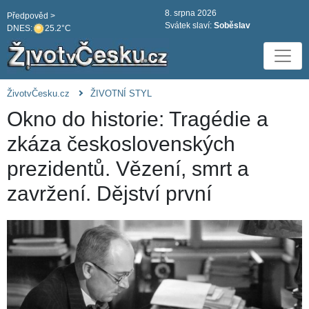
8. srpna 2026
Předpověd >
Svátek slaví:
Soběslav
DNES:
25.2°C
ŽivotvČesku.cz
ŽIVOTNÍ STYL
Okno do historie: Tragédie a
zkáza československých
prezidentů. Vězení, smrt a
zavržení. Dějství první