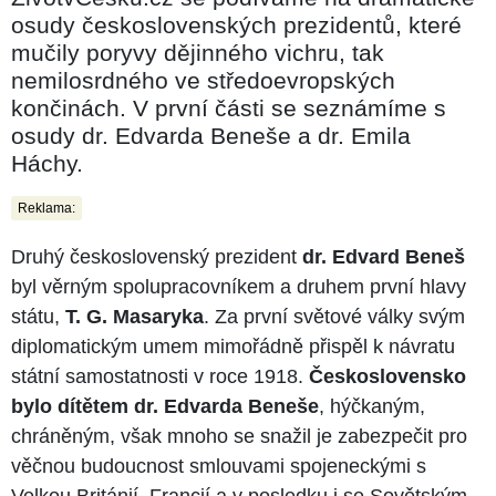
osudy československých prezidentů, které
mučily poryvy dějinného vichru, tak
nemilosrdného ve středoevropských
končinách. V první části se seznámíme s
osudy dr. Edvarda Beneše a dr. Emila
Háchy.
Reklama:
Druhý československý prezident
dr. Edvard Beneš
byl věrným spolupracovníkem a druhem první hlavy
státu,
T. G. Masaryka
. Za první světové války svým
diplomatickým umem mimořádně přispěl k návratu
státní samostatnosti v roce 1918.
Československo
bylo dítětem dr. Edvarda Beneše
, hýčkaným,
chráněným, však mnoho se snažil je zabezpečit pro
věčnou budoucnost smlouvami spojeneckými s
Velkou Británií, Francií a v posledku i se Sovětským