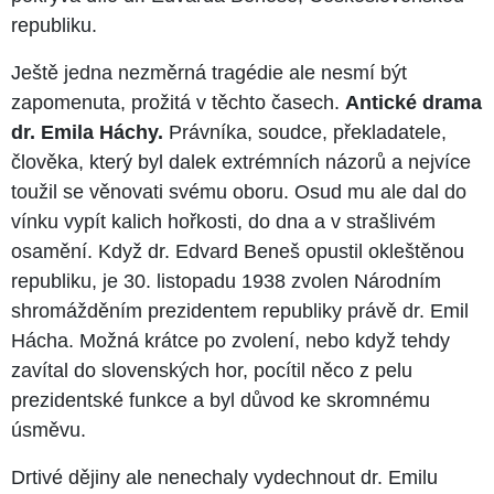
republiku.
Ještě jedna nezměrná tragédie ale nesmí být
zapomenuta, prožitá v těchto časech.
Antické drama
dr. Emila Háchy.
Právníka, soudce, překladatele,
člověka, který byl dalek extrémních názorů a nejvíce
toužil se věnovati svému oboru. Osud mu ale dal do
vínku vypít kalich hořkosti, do dna a v strašlivém
osamění. Když dr. Edvard Beneš opustil okleštěnou
republiku, je 30. listopadu 1938 zvolen Národním
shromážděním prezidentem republiky právě dr. Emil
Hácha. Možná krátce po zvolení, nebo když tehdy
zavítal do slovenských hor, pocítil něco z pelu
prezidentské funkce a byl důvod ke skromnému
úsměvu.
Drtivé dějiny ale nenechaly vydechnout dr. Emilu