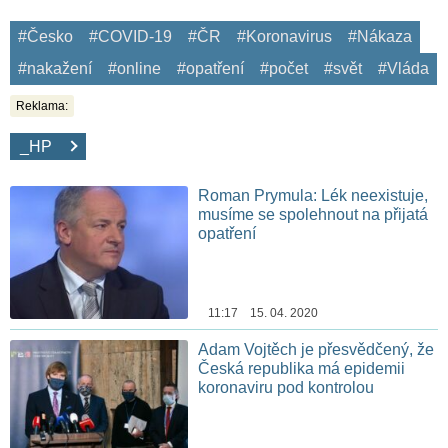
#Česko
#COVID-19
#ČR
#Koronavirus
#Nákaza
#nakažení
#online
#opatření
#počet
#svět
#Vláda
Reklama:
_HP
Roman Prymula: Lék neexistuje,
musíme se spolehnout na přijatá
opatření
11:17 15. 04. 2020
Adam Vojtěch je přesvědčený, že
Česká republika má epidemii
koronaviru pod kontrolou