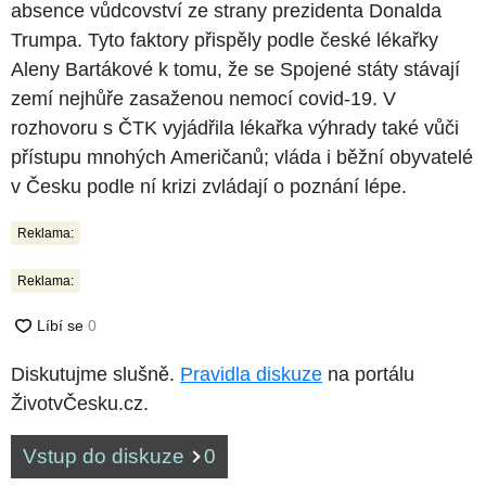
absence vůdcovství ze strany prezidenta Donalda
Trumpa. Tyto faktory přispěly podle české lékařky
Aleny Bartákové k tomu, že se Spojené státy stávají
zemí nejhůře zasaženou nemocí covid-19. V
rozhovoru s ČTK vyjádřila lékařka výhrady také vůči
přístupu mnohých Američanů; vláda i běžní obyvatelé
v Česku podle ní krizi zvládají o poznání lépe.
Reklama:
Reklama:
Diskutujme slušně.
Pravidla diskuze
na portálu
ŽivotvČesku.cz.
Vstup do diskuze
0