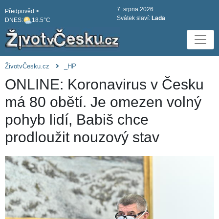
7. srpna 2026
Předpověd >
Svátek slaví:
Lada
DNES:
18.5°C
ŽivotvČesku.cz
_HP
ONLINE: Koronavirus v Česku
má 80 obětí. Je omezen volný
pohyb lidí, Babiš chce
prodloužit nouzový stav