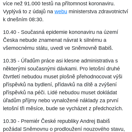
více než 91.000 testů na přítomnost koronaviru.
Vyplývá to z údajů na
webu
ministerstva zdravotnictví
k dnešním 08:30.
10.40 - Současná epidemie kononaviru na území
Česka nebude znamenat návrat k silnému a
všemocnému státu, uvedl ve Sněmovně Babiš.
10.35 - Úřadům práce asi klesne administrativa s
některými současnými dávkami. Pro letošní druhé
čtvrtletí nebudou muset plošně přehodnocovat výši
příspěvků na bydlení, přídavků na dítě a zvýšení
příspěvků na péči. Lidé nebudou muset dokládat
úřadům příjmy nebo vynaložené náklady za první
letošní tři měsíce, bude se vycházet z předchozích.
10.30 - Premiér České republiky Andrej Babiš
požádal Sněmovnu o prodloužení nouzového stavu,