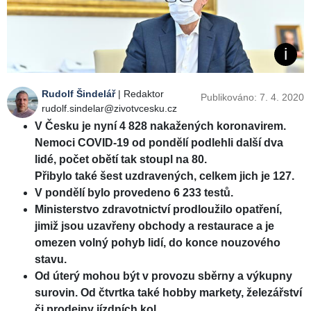
Rudolf Šindelář
| Redaktor
Publikováno: 7. 4. 2020
rudolf.sindelar@zivotvcesku.cz
V Česku je nyní 4 828 nakažených koronavirem.
Nemoci COVID-19 od pondělí podlehli další dva
lidé, počet obětí tak stoupl na 80.
Přibylo také šest uzdravených, celkem jich je 127.
V pondělí bylo provedeno 6 233 testů.
Ministerstvo zdravotnictví prodloužilo opatření,
jimiž jsou uzavřeny obchody a restaurace a je
omezen volný pohyb lidí, do konce nouzového
stavu.
Od úterý mohou být v provozu sběrny a výkupny
surovin. Od čtvrtka také hobby markety, železářství
či prodejny jízdních kol.