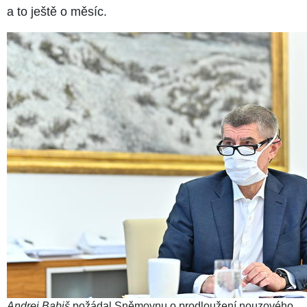
a to ještě o měsíc.
Andrej Babiš
požádal Sněmovnu o prodloužení nouzového