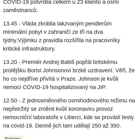
COVID-19 potvrdila celkem u 23 klientů a osmi
zaměstnanců.
13.45 - Vláda zkrátila takzvaným pendlerům
minimální pobyt v zahraničí ze tří na dva
týdny.Výjimku z pravidla rozšířila na pracovníky
kritické infrastruktury.
13.20 - Premiér Andrej Babiš popřál britskému
protějšku Borisi Johnsonovi brzké uzdravení. Věří, že
ho co nejdříve přivítá v Praze. Johnson je kvůli
nemoci COVID-19 hospitalizovaný na JIP.
12.50 - Z jednosměnného osmihodinového režimu na
nepřetržitý se změnil kvůli koronaviru provoz
nemocniční laboratoře v Liberci, kde se provádí testy
na covid-19. Denně jich tam udělají 250 až 350.
Reklama: