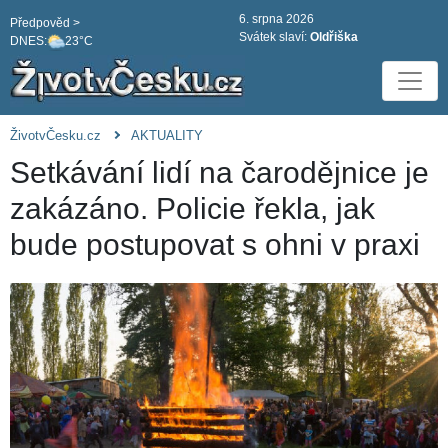
6. srpna 2026
Předpověd >
Svátek slaví:
Oldřiška
DNES:
23°C
ŽivotvČesku.cz
AKTUALITY
Setkávání lidí na čarodějnice je
zakázáno. Policie řekla, jak
bude postupovat s ohni v praxi