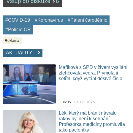
Vstup do diskuze
6
#COVID-19
#Koronavirus
#Pálení čarodějnic
#Policie ČR
Reklama:
AKTUALITY
Maříková z SPD v živém vysílání
zlehčovala vedra. Prymula ji
setřel, když vytáhl děsivé číslo
06:05 06. 08. 2026
Lék, který má bránit návratu
rakoviny, není k sehnání.
Profesorka medicíny promluvila
jako pacientka