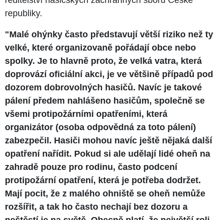
republiky.
"Malé ohýnky často představují větší riziko než ty
velké, které organizovaně pořádají obce nebo
spolky. Je to hlavně proto, že velká vatra, která
doprovází oficiální akci, je ve většině případů pod
dozorem dobrovolných hasičů. Navíc je takové
pálení předem nahlášeno hasičům, společně se
všemi protipožárními opatřeními, která
organizátor (osoba odpovědná za toto pálení)
zabezpečil. Hasiči mohou navíc ještě nějaká další
opatření nařídit. Pokud si ale udělají lidé oheň na
zahradě pouze pro rodinu, často podcení
protipožární opatření, která je potřeba dodržet.
Mají pocit, že z malého ohniště se oheň nemůže
rozšířit, a tak ho často nechají bez dozoru a
neštěstí je na světě. Obecně platí, že největší roli