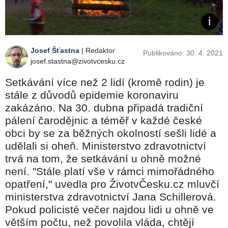
Josef Šťastna
| Redaktor
Publikováno: 30. 4. 2021
josef.stastna@zivotvcesku.cz
Setkávání více než 2 lidí (kromě rodin) je
stále z důvodů epidemie koronaviru
zakázáno. Na 30. dubna připadá tradiční
pálení čarodějnic a téměř v každé české
obci by se za běžných okolností sešli lidé a
udělali si oheň. Ministerstvo zdravotnictví
trvá na tom, že setkávání u ohně možné
není. "Stále platí vše v rámci mimořádného
opatření," uvedla pro ŽivotvČesku.cz mluvčí
ministerstva zdravotnictví Jana Schillerová.
Pokud policisté večer najdou lidi u ohně ve
větším počtu, než povolila vláda, chtějí