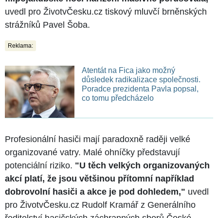
uvedl pro ŽivotvČesku.cz tiskový mluvčí brněnských
strážníků Pavel Šoba.
Reklama:
Atentát na Fica jako možný
důsledek radikalizace společnosti.
Poradce prezidenta Pavla popsal,
co tomu předcházelo
Profesionální hasiči mají paradoxně raději velké
organizované vatry. Malé ohníčky představují
potenciální riziko.
"U těch velkých organizovaných
akcí platí, že jsou většinou přítomní například
dobrovolní hasiči a akce je pod dohledem,"
uvedl
pro ŽivotvČesku.cz Rudolf Kramář z Generálního
ředitelství hasičských záchranných sborů České