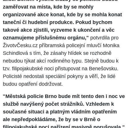
zaměřovat na místa, kde by se mohly
organizované akce konat, kde by se mohla konat
taneční či hudební produkce. Pokud bychom
takové akce zjistili, vyzveme k ukončení a věc
oznamujeme příslušnému orgánu,"
potvrdila pro
ŽivotvČesku.cz příbramská policejní mluvčí Monika
Schindlová s tím, že zásahy hlídek se rozhodně
nebudou týkat akcí rodinného typu. Stejně budou k
tzv. filipojakubské noci přistupovat na Benešovsku.
Policisté nedostali speciální pokyny a věří, že lidé
budou opatření dodržovat.
"Městská policie Brno bude mít tento den i noc ve
službě navýšený počet strážníků. Vzhledem k
současné situaci a platným vládním opatřením
ale nepředpokládáme, že by se v Brně o
filipojakubské noci nařízení masivně porušovala,"