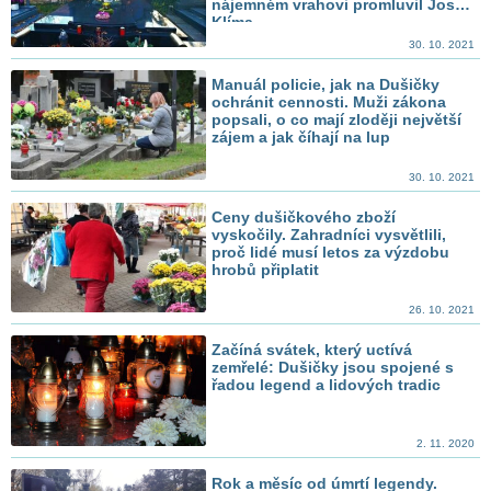
nájemném vrahovi promluvil Josef
Klíma
30. 10. 2021
Manuál policie, jak na Dušičky
ochránit cennosti. Muži zákona
popsali, o co mají zloději největší
zájem a jak číhají na lup
30. 10. 2021
Ceny dušičkového zboží
vyskočily. Zahradníci vysvětlili,
proč lidé musí letos za výzdobu
hrobů připlatit
26. 10. 2021
Začíná svátek, který uctívá
zemřelé: Dušičky jsou spojené s
řadou legend a lidových tradic
2. 11. 2020
Rok a měsíc od úmrtí legendy.