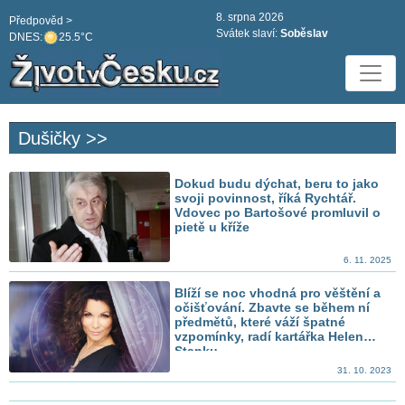
8. srpna 2026
Předpověd >
Svátek slaví:
Soběslav
DNES:
25.5°C
Dušičky >>
Dokud budu dýchat, beru to jako
svoji povinnost, říká Rychtář.
Vdovec po Bartošové promluvil o
pietě u kříže
6. 11. 2025
Blíží se noc vhodná pro věštění a
očišťování. Zbavte se během ní
předmětů, které váží špatné
vzpomínky, radí kartářka Helen
Stanku
31. 10. 2023