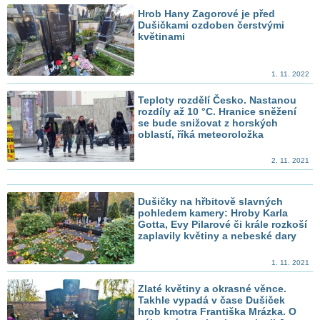
Hrob Hany Zagorové je před
Dušičkami ozdoben čerstvými
květinami
1. 11. 2022
Teploty rozdělí Česko. Nastanou
rozdíly až 10 °C. Hranice sněžení
se bude snižovat z horských
oblastí, říká meteoroložka
2. 11. 2021
Dušičky na hřbitově slavných
pohledem kamery: Hroby Karla
Gotta, Evy Pilarové či krále rozkoší
zaplavily květiny a nebeské dary
1. 11. 2021
Zlaté květiny a okrasné věnce.
Takhle vypadá v čase Dušiček
hrob kmotra Františka Mrázka. O