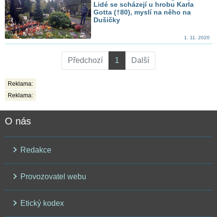
Lidé se scházejí u hrobu Karla
Gotta (†80), myslí na něho na
Dušičky
1. 11. 2020
Předchozí
1
Další
Reklama:
Reklama:
O nás
Redakce
Provozovatel webu
Etický kodex