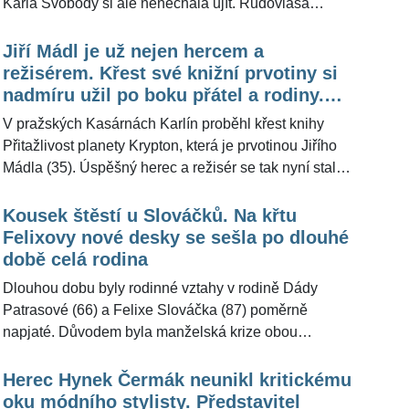
Karla Svobody si ale nenechala ujít. Rudovlasá
zpěvačka se ukázala ve výborné formě. Jak sama pro
ŽivotvČesku.cz přiznala, po operaci kyčle sice
Jiří Mádl je už nejen hercem a
přibrala, ale ze snímků z akce je patrné, že několik
režisérem. Křest své knižní prvotiny si
kilogramů umělkyně ztratila. "Na Karla Svobodu
nadmíru užil po boku přátel a rodiny.
vzpomínám moc ráda," sdělila ke křtu zpěvačka,
Promluvil i o Vojtovi Dykovi
V pražských Kasárnách Karlín proběhl křest knihy
kterou nejvíce proslavil hit s Karlem Gottem.
Přitažlivost planety Krypton, která je prvotinou Jiřího
Mádla (35). Úspěšný herec a režisér se tak nyní stal i
spisovatelem a oficiální start jeho nové kariéry přišli
podpořit ti, jejichž podpory si nejvíc váží. "Vnímali, že
Kousek štěstí u Slováčků. Na křtu
je to pro mě významný okamžik, protože to je opravdu
Felixovy nové desky se sešla po dlouhé
nový krok," uvedl Jiří Mádl pro ŽivotvČesku.cz a
době celá rodina
popsal, jak si jedinečnou životní událost užil.
Dlouhou dobu byly rodinné vztahy v rodině Dády
Patrasové (66) a Felixe Slováčka (87) poměrně
napjaté. Důvodem byla manželská krize obou
partnerů, která se podepsala i na vztazích s dětmi. Na
křtu Felixovy nové desky, která se příznačně jmenuje
Herec Hynek Čermák neunikl kritickému
»Nádherná láska«, však všichni členové rodiny
oku módního stylisty. Představitel