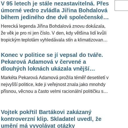
V 95 letech je stále nezastavitelná. Přes
Vyhled
úmorné vedro zvládla Jiřina Bohdalová
během jediného dne dvě společenské
akce
Herecká legenda Jiřina Bohdalová znovu dokázala,
že věk je pro ni jen číslo. V den, kdy většina lidí kvůli
tropickým teplotám vyhledávala stín a klimatizované
prostory, stihla během několika hodin hned dvě
významné společenské události. Na každou dorazila
Konec v politice se jí vepsal do tváře.
v jiném outfitu, rozdávala úsměvy a byla jednou z
Pekarová Adamová v červené a
hlavních hvězd obou akcí. Herečka v pětadevadesáti
dlouhých loknách ukázala vnější
letech znovu ukázala svou obdivuhodnou energii.
proměnu
Markéta Pekarová Adamová prožila téměř desetiletí v
nejvyšší politice, kde ji veřejnost znala jako mnohdy
přísnou, věcnou a často velmi racionální političku s
ikonicky krátkým sestřihem. Po odchodu z čela
Sněmovny však jako by z ní spadla tíha povinností.
Vojtek pokřtil Bartákovi zakázaný
Na křtu své nové knihy »Nejsem z cukru ani ze
kontroverzní klip. Skladatel uvedl, že
železa« zazářila v podobě, jakou u ní veřejnost dosud
umění má vyvolávat otázky
téměř neviděla. Podle redakce ŽivotvČesku.cz se na