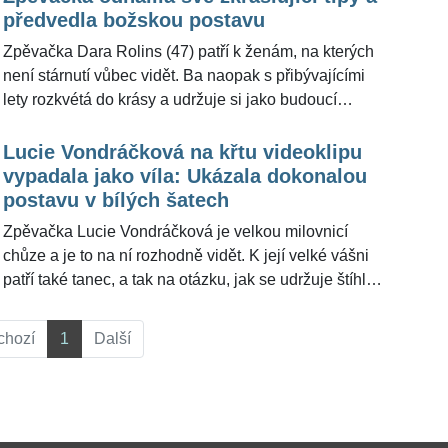
vnitřní radost," prozradila Jana Bernášková pro
předvedla božskou postavu
ŽivotvČesku.cz, co ji s dcerou spojuje a řekla, jak si
Zpěvačka Dara Rolins (47) patří k ženám, na kterých
křest užila.
není stárnutí vůbec vidět. Ba naopak s přibývajícími
lety rozkvétá do krásy a udržuje si jako budoucí
padesátnice obdivuhodnou kondici. Hudba není
zdaleka jediná činnost, které se v rámci práce věnuje.
Lucie Vondráčková na křtu videoklipu
Má za sebou i křest svého nového diáře.
vypadala jako víla: Ukázala dokonalou
postavu v bílých šatech
Zpěvačka Lucie Vondráčková je velkou milovnicí
chůze a je to na ní rozhodně vidět. K její velké vášni
patří také tanec, a tak na otázku, jak se udržuje štíhlá
a fit, nemusí nikdo odpovědi hledat dlouho. Na křtu
videoklipu v jedné pražské vinárně odhalila své
chozí
1
Další
křivky, které jí mnoho žen může jen závidět.