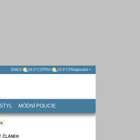
DNES:
26.5°C
ZÍTRA:
23.5°C
Předpověd >
 STYL
MÓDNÍ POLICIE
a:
T ČLÁNEK