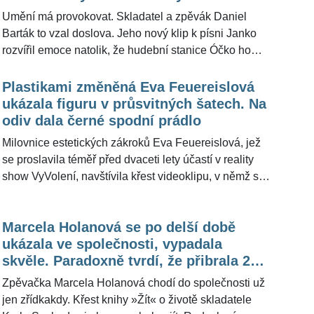
křtu projevila úleva a štěstí z toho, že jedna životní
Umění má provokovat. Skladatel a zpěvák Daniel
kapitola pro ni skončila. Neváhala se tak ukázat
Barták to vzal doslova. Jeho nový klip k písni Janko
uvolněná, ženská a s upřímným úsměvem, který
rozvířil emoce natolik, že hudební stanice Óčko ho
během politických let ukazovala jen zřídka.
odmítla zařadit do vysílání. Důvod? Groteskní
zpracování propojení podsvětí a institucí, které by
Plastikami změněná Eva Feuereislová
měly chránit spravedlnost, se ukázalo jako příliš
ukázala figuru v průsvitných šatech. Na
odvážné. Pro ŽivotvČesku.cz Barták uvedl, že umění
odiv dala černé spodní prádlo
naopak má vyvolávat otázky.
Milovnice estetických zákroků Eva Feuereislová, jež
se proslavila téměř před dvaceti lety účastí v reality
show VyVolení, navštívila křest videoklipu, v němž si
sama zahrála. Plastiková barbie, jak se jí ve veřejném
prostoru občas přezdívá, zvolila třpytivé šaty z
Marcela Holanová se po delší době
průsvitné látky, která odhalovala Evino spodní prádlo.
ukázala ve společnosti, vypadala
Blondýna se netají tím, že počet zákroků na svém těle
skvěle. Paradoxně tvrdí, že přibrala 20
může počítat na desítky. Pro ŽivotvČesku.cz před
kilogramů
nedávnem prozradila, že takzvaně vytunit nechala
Zpěvačka Marcela Holanová chodí do společnosti už
své tělo minimálně čtyřicetkrát.
jen zřídkakdy. Křest knihy »Žít« o životě skladatele