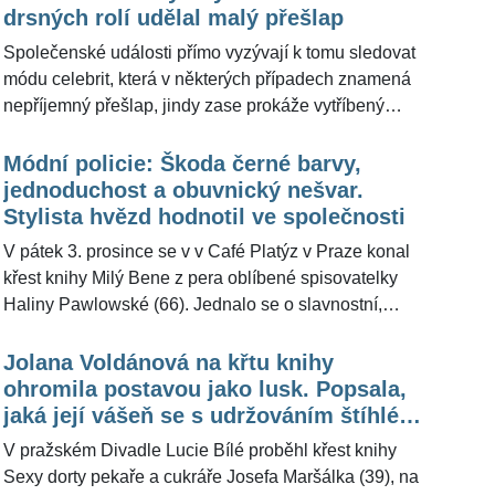
stanuli společně na jednom pódiu a působili, že se
drsných rolí udělal malý přešlap
dobře baví. "Stává se málokdy, že bychom se sešli na
Společenské události přímo vyzývají k tomu sledovat
stejném jevišti," připustila pro ŽivotvČesku.cz
módu celebrit, která v některých případech znamená
herečka.
nepříjemný přešlap, jindy zase prokáže vytříbený
vkus. Tentokrát hledáčku módní policie neunikl herec
Hynek Čermák (48), který je držitelem Českého lva
Módní policie: Škoda černé barvy,
2011 za vedlejší roli ve filmu Nevinnost. "Je to
jednoduchost a obuvnický nešvar.
vynikající herec a na první pohled je jeho outfit v
Stylista hvězd hodnotil ve společnosti
pořádku, ale moc se mi nezamlouvá límec svetru,"
V pátek 3. prosince se v v Café Platýz v Praze konal
řekl v úvodu hodnocení pro ŽivotvČesku.cz stylista
křest knihy Milý Bene z pera oblíbené spisovatelky
slavných Kája Pavlíček (49).
Haliny Pawlowské (66). Jednalo se o slavnostní,
přesto neformální událost, na kterou dorazila celá
řada českých osobností. Mezi nimi i herečka Michaela
Jolana Voldánová na křtu knihy
Kuklová (53) a moderátorka Jitka Asterová (61).
ohromila postavou jako lusk. Popsala,
Outfity těchto slavných dam pro ŽivotvČesku.cz
jaká její vášeň se s udržováním štíhlé
zhodnotil stylista Kája Pavlíček (49).
linie neslučuje
V pražském Divadle Lucie Bílé proběhl křest knihy
Sexy dorty pekaře a cukráře Josefa Maršálka (39), na