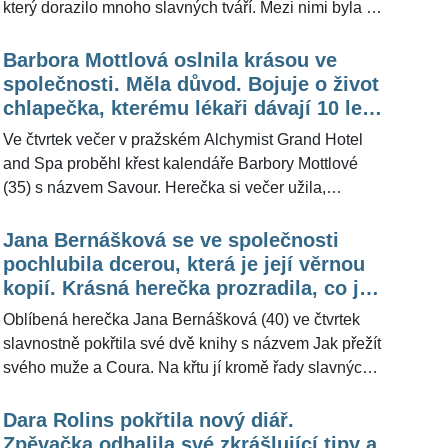
který dorazilo mnoho slavných tváří. Mezi nimi byla i
moderátorka Jolana Voldánová (52), která vypadala
téměř stejně tak skvěle, jako když se začala poprvé
Barbora Mottlová oslnila krásou ve
objevovat na televizních obrazovkách. "Rozhodně pro
společnosti. Měla důvod. Bojuje o život
to nedělám nic extra," řekla Jolana Voldánová pro
chlapečka, kterému lékaři dávají 10 let
ŽivotvČesku.cz a popsala, proč je pro ni složitější
života
Ve čtvrtek večer v pražském Alchymist Grand Hotel
nepřibírat.
and Spa proběhl křest kalendáře Barbory Mottlové
(35) s názvem Savour. Herečka si večer užila,
vypadala fantasticky a navíc dokázala, že kromě
krásy a hereckého talentu má i dobré srdce. Výtěžek
Jana Bernášková se ve společnosti
kalendáře totiž celý půjde na desetiletého Bohouška s
pochlubila dcerou, která je její věrnou
krutou diagnózou. "Bylo to krásné, přišlo mnoho
kopií. Krásná herečka prozradila, co je
kamarádů a přátel," řekla pro ŽivotvČesku.cz Barbora
spojuje
Oblíbená herečka Jana Bernášková (40) ve čtvrtek
Mottlová.
slavnostně pokřtila své dvě knihy s názvem Jak přežít
svého muže a Coura. Na křtu jí kromě řady slavných
osobností dělala společnost i její krásná dcera
Justýna (15), která podobu s maminkou rozhodně
Dara Rolins pokřtila nový diář.
nezapře. "S dcerou máme společný určitě humor a
Zpěvačka odhalila své zkrášlující tipy a