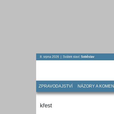
8. srpna 2026 | Svátek slaví:
Soběslav
ZPRAVODAJSTVÍ
NÁZORY A KOME
křest