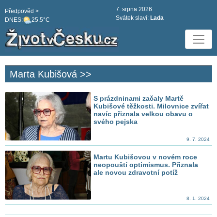
7. srpna 2026
Předpověd >
Svátek slaví:
Lada
DNES:
25.5°C
Marta Kubišová >>
S prázdninami začaly Martě
Kubišové těžkosti. Milovnice zvířat
navíc přiznala velkou obavu o
svého pejska
9. 7. 2024
Martu Kubišovou v novém roce
neopouští optimismus. Přiznala
ale novou zdravotní potíž
8. 1. 2024