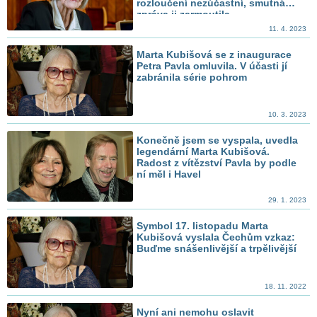
rozloučení nezúčastní, smutná
zpráva ji zarmoutila
11. 4. 2023
Marta Kubišová se z inaugurace
Petra Pavla omluvila. V účasti jí
zabránila série pohrom
10. 3. 2023
Konečně jsem se vyspala, uvedla
legendární Marta Kubišová.
Radost z vítězství Pavla by podle
ní měl i Havel
29. 1. 2023
Symbol 17. listopadu Marta
Kubišová vyslala Čechům vzkaz:
Buďme snášenlivější a trpělivější
18. 11. 2022
Nyní ani nemohu oslavit