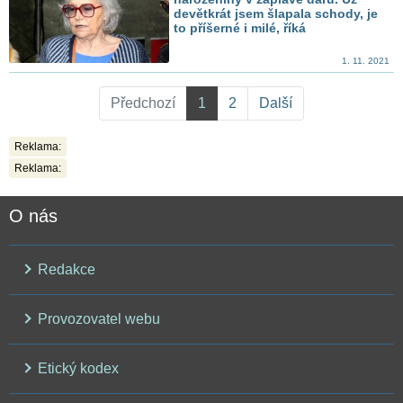
devětkrát jsem šlapala schody, je
to příšerné i milé, říká
1. 11. 2021
Předchozí
1
2
Další
Reklama:
Reklama:
O nás
Redakce
Provozovatel webu
Etický kodex