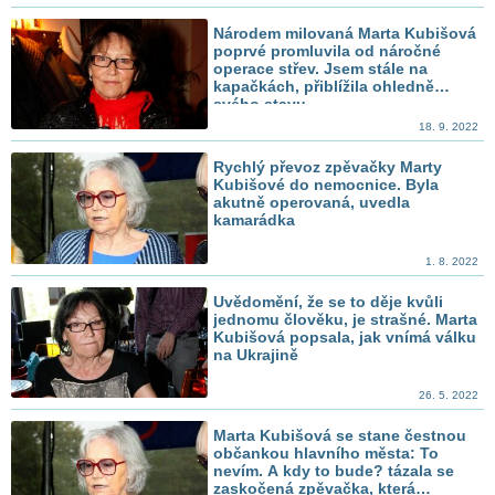
Národem milovaná Marta Kubišová
poprvé promluvila od náročné
operace střev. Jsem stále na
kapačkách, přiblížila ohledně
svého stavu
18. 9. 2022
Rychlý převoz zpěvačky Marty
Kubišové do nemocnice. Byla
akutně operovaná, uvedla
kamarádka
1. 8. 2022
Uvědomění, že se to děje kvůli
jednomu člověku, je strašné. Marta
Kubišová popsala, jak vnímá válku
na Ukrajině
26. 5. 2022
Marta Kubišová se stane čestnou
občankou hlavního města: To
nevím. A kdy to bude? tázala se
zaskočená zpěvačka, která