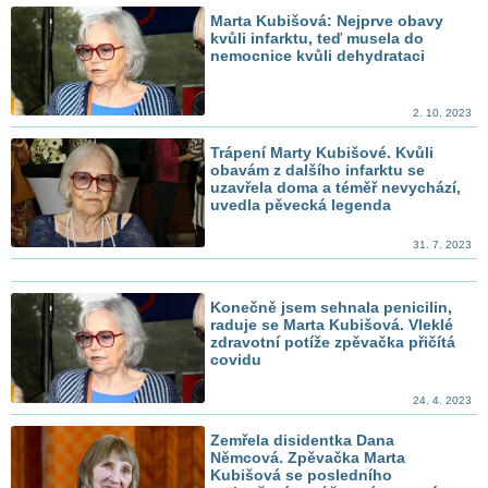
Marta Kubišová: Nejprve obavy
kvůli infarktu, teď musela do
nemocnice kvůli dehydrataci
2. 10. 2023
Trápení Marty Kubišové. Kvůli
obavám z dalšího infarktu se
uzavřela doma a téměř nevychází,
uvedla pěvecká legenda
31. 7. 2023
Konečně jsem sehnala penicilin,
raduje se Marta Kubišová. Vleklé
zdravotní potíže zpěvačka přičítá
covidu
24. 4. 2023
Zemřela disidentka Dana
Němcová. Zpěvačka Marta
Kubišová se posledního