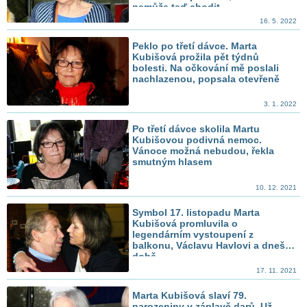
nemůže teď chodit
16. 5. 2022
Peklo po třetí dávce. Marta
Kubišová prožila pět týdnů
bolesti. Na očkování mě poslali
nachlazenou, popsala otevřeně
3. 1. 2022
Po třetí dávce skolila Martu
Kubišovou podivná nemoc.
Vánoce možná nebudou, řekla
smutným hlasem
10. 12. 2021
Symbol 17. listopadu Marta
Kubišová promluvila o
legendárním vystoupení z
balkonu, Václavu Havlovi a dnešní
době
17. 11. 2021
Marta Kubišová slaví 79.
narozeniny v záplavě darů. Už