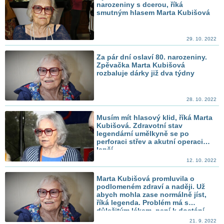
narozeniny s dcerou, říká
smutným hlasem Marta Kubišová
29. 10. 2022
Za pár dní oslaví 80. narozeniny.
Zpěvačka Marta Kubišová
rozbaluje dárky již dva týdny
28. 10. 2022
Musím mít hlasový klid, říká Marta
Kubišová. Zdravotní stav
legendární umělkyně se po
perforaci střev a akutní operaci
lepší
12. 10. 2022
Marta Kubišová promluvila o
podlomeném zdraví a naději. Už
abych mohla zase normálně jíst,
říká legenda. Problém má s
důležitým lékem, není k dostání
21. 9. 2022