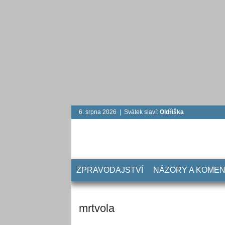
6. srpna 2026 | Svátek slaví:
Oldřiška
ZPRAVODAJSTVÍ
NÁZORY A KOME
mrtvola