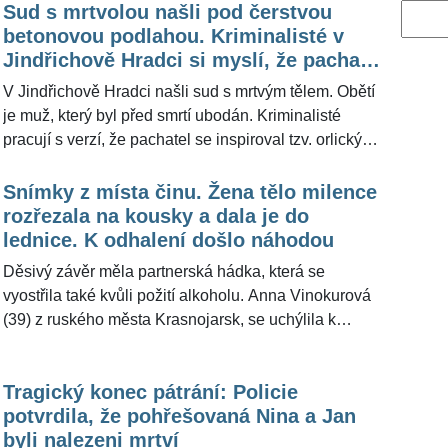
Sud s mrtvolou našli pod čerstvou
Vyhled
betonovou podlahou. Kriminalisté v
Jindřichově Hradci si myslí, že pachatel
se inspiroval orlickými vrahy
V Jindřichově Hradci našli sud s mrtvým tělem. Obětí
je muž, který byl před smrtí ubodán. Kriminalisté
pracují s verzí, že pachatel se inspiroval tzv. orlickými
vrahy, kteří dávali těla do sudů a házeli do přehrady.
"Zásadní informaci jsme obdrželi před rokem.
Snímky z místa činu. Žena tělo milence
Kriminalisté s ní začali pracovat. Vražda se stala v
rozřezala na kousky a dala je do
roce 2012," uvedla pro ŽivotvČesku.cz policejní
lednice. K odhalení došlo náhodou
mluvčí Štěpánka Schwarzová.
Děsivý závěr měla partnerská hádka, která se
vyostřila také kvůli požití alkoholu. Anna Vinokurová
(39) z ruského města Krasnojarsk, se uchýlila k
ohavnému činu, když ubodala milence a poté části
jeho těla rozřezala na menší kusy. K jejímu dopadení
Tragický konec pátrání: Policie
a odhalení zločinu došlo shodou náhod. Policejní
potvrdila, že pohřešovaná Nina a Jan
vyšetřovatelé zůstali při nálezu mrtvoly mladíka na
byli nalezeni mrtví
místě činu naprosto otřeseni.