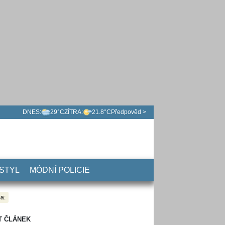
DNES:
29°C
ZÍTRA:
21.8°C
Předpověd >
 STYL
MÓDNÍ POLICIE
a:
T ČLÁNEK