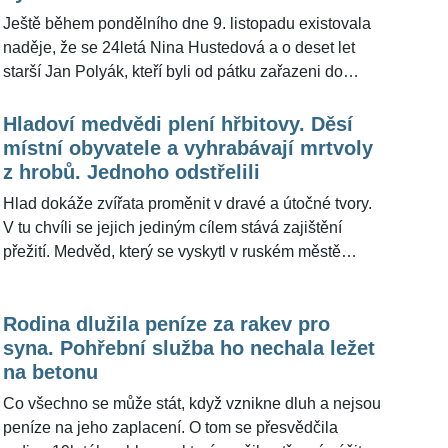
Ještě během pondělního dne 9. listopadu existovala
naděje, že se 24letá Nina Hustedová a o deset let
starší Jan Polyák, kteří byli od pátku zařazeni do
systému pohřešovaných osob, najdou a vrátí se
zpátky domů. Jenže nejhorší obavy se naplnily a
Hladoví medvědi plení hřbitovy. Děsí
policejní pátrání má bohužel tragický konec.
místní obyvatele a vyhrabávají mrtvoly
z hrobů. Jednoho odstřelili
Hlad dokáže zvířata proměnit v dravé a útočné tvory.
V tu chvíli se jejich jediným cílem stává zajištění
přežití. Medvěd, který se vyskytl v ruském městě
Nižnij Tagil okamžitě vzbudil rozruch mezi místními
obyvateli, kteří projevili obavy a strach z
Rodina dlužila peníze za rakev pro
nepředvídatelného chování zvířete. Nedostatek
syna. Pohřební služba ho nechala ležet
potravy ho přiměl k zoufalému hledání, které nakonec
na betonu
skončilo na tamním hřbitově, kde začal vyhrabávat
hroby s lidskými ostatky.
Co všechno se může stát, když vznikne dluh a nejsou
peníze na jeho zaplacení. O tom se přesvědčila