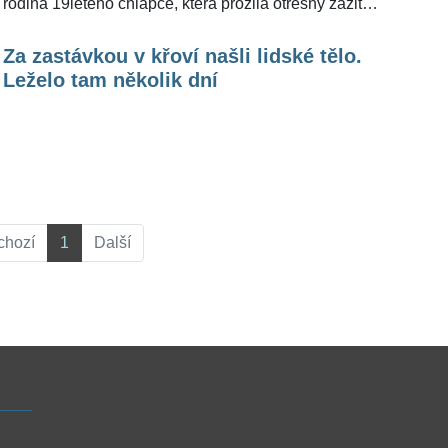
rodina 19letého chlapce, která prožila otřesný zážitek,
na který s jistotou už nikdy nezapomene.
Za zastávkou v křoví našli lidské tělo.
Leželo tam několik dní
chozí
1
Další