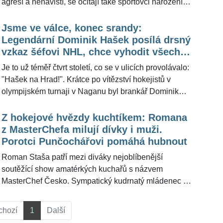
agresí a nenávistí, se ocitají také sportovci narození v
Rusku a Bělorusku. Hráčům v nejslavnější hokejové
lize NHL je prý dokonce vyhrožováno smrtí. “Když
Jsme ve válce, konec srandy:
kluby v zámoří vycítí, že je potřeba pomoct, okamžitě
Legendární Dominik Hašek posílá drsný
to zvládnou,” říká pro ŽivotvČesku.cz hráčský agent
vzkaz šéfovi NHL, chce vyhodit všechny
Michal Sivek (41).
Rusy. Znovu zmínil i Ovečkina
Je to už téměř čtvrt století, co se v ulicích provolávalo:
"Hašek na Hrad!". Krátce po vítězství hokejistů v
olympijském turnaji v Naganu byl brankář Dominik
Hašek (57) bez nadsázky národním hrdinou. I po
letošní olympiádě o sobě dal Dominátor hlasitě vědět.
Z hokejové hvězdy kuchtíkem: Romana
K jeho prohlášením, která jsou hodná představitele
z MasterChefa milují dívky i muži.
státu, ho vede ruská agrese vůči Ukrajině. A Hašek by
Porotci Punčochářovi pomáhá hubnout
byl neméně tvrdý. "Jsme ve válce, teď už není čas
Roman Staša patří mezi diváky nejoblíbenější
žertovat," řekl pro ŽivotvČesku.cz.
soutěžící show amatérkých kuchařů s názvem
MasterChef Česko. Sympatický kudrnatý mládenec si
dokázal získat srdce diváků nejen svým vtipem,
dovedností, ale třeba tím, že v minulosti na ledě
chozí
1
Další
profesionálně hrál hokej. Dnes je dokonce trenérem