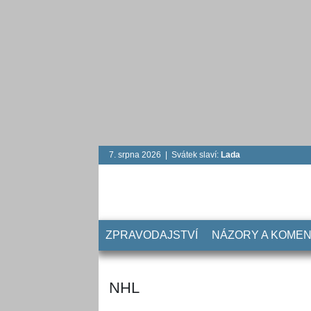
7. srpna 2026 | Svátek slaví:
Lada
ZPRAVODAJSTVÍ
NÁZORY A KOME
NHL