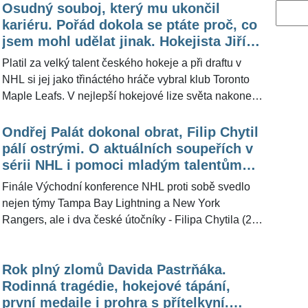
Osudný souboj, který mu ukončil
Vyhled
kariéru. Pořád dokola se ptáte proč, co
jsem mohl udělat jinak. Hokejista Jiří
Tlustý popsal svůj příběh v Třinácté
Platil za velký talent českého hokeje a při draftu v
komnatě
NHL si jej jako třináctého hráče vybral klub Toronto
Maple Leafs. V nejlepší hokejové lize světa nakonec
Jiří Tlustý (34) odehrál 446 utkání, přičemž v tom
posledním utrpěl na první pohled nevinné zranění,
Ondřej Palát dokonal obrat, Filip Chytil
které mu ale prakticky ukončilo kariéru. Svůj příběh
pálí ostrými. O aktuálních soupeřích v
odhalil v dalším díle dokumentární série Třináctá
sérii NHL i pomoci mladým talentům
komnata, který Česká televize uvede ve středu večer
promluvil Vladimír Růžička
Finále Východní konference NHL proti sobě svedlo
a redakce ŽivotvČesku.cz ho získala před
nejen týmy Tampa Bay Lightning a New York
odvysíláním.
Rangers, ale i dva české útočníky - Filipa Chytila (22)
a Ondřeje Paláta (31). Zatímco prvně jmenovaný se v
letošním play-off zámořské soutěže prezentoval už
Rok plný zlomů Davida Pastrňáka.
sedmi góly, ale poslední dva duely vyšel střelecky
Rodinná tragédie, hokejové tápání,
naprázdno, Palát rozhodl noční utkání gólem v
první medaile i prohra s přítelkyní.
poslední minutě. O Češích za mořem promluvil pro