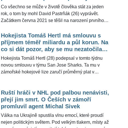
Experti rozebrali jeho život
ŽivotvČesku.cz trenér Vladimír Růžička (59).
Co všechno se může v životě člověka stát za jeden
rok, o tom by mohl David Pastrňák (26) vyprávět.
Začátkem června 2021 se těšil na narození prvního
potomka, aby po šesti dnech zažil největší bolest,
která se rodiči může stát. Zpočátku pak tápal v nové
Hokejista Tomáš Hertl má smlouvu s
sezoně NHL a nejeden fanoušek se ptal, kde je starý
příjmem téměř miliardu a půl korun. Na
dobrý »Pasta«. Pak přišel zlom. Co se v člověku
co si dát pozor, aby se mu nezatočila
může v různých životních chvílích dít, popsali pro
hlava, popsal mentální kouč
Hokejista Tomáš Hertl (28) podepsal v tomto týdnu
ŽivotvČesku.cz trenér Vladimír Růžička (58),
novou smlouvu v týmu San Jose Sharks. Ta mu v
psycholog Jeroným Klimeš (55) a mentální kouč
zámořské hokejové lize zaručí průměrný plat v
David Vavruška.
přepočtu téměř 180 milionů korun ročně po dobu osmi
let, celkově si pak má vydělat přes 1,45 miliardy
Ruští hráči v NHL pod palbou nenávisti,
korun. Jak se taková životní událost může projevit
přejí jim smrt. O Češích v zámoří
nejen na hře sportovce, popsal pro ŽivotvČesku.cz
promluvil agent Michal Sivek
mentální kouč David Vavruška.
Válka na Ukrajině spustila vlnu emocí, které proudí
nejen politickým světem. Pod velkým tlakem, místy až