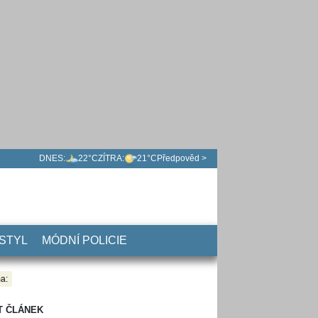
DNES:
22°C
ZÍTRA:
21°C
Předpověd >
 STYL
MÓDNÍ POLICIE
a:
T ČLÁNEK