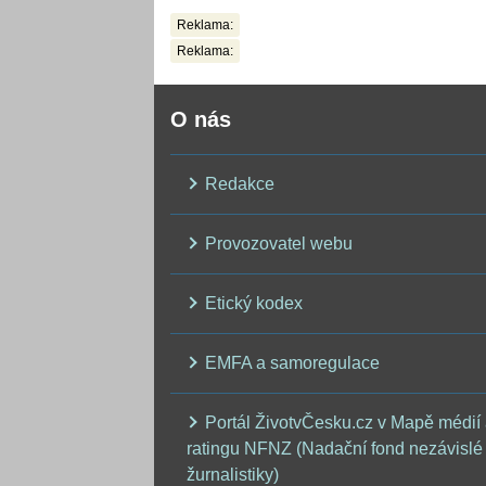
Reklama:
Reklama:
O nás
Redakce
Provozovatel webu
Etický kodex
EMFA a samoregulace
Portál ŽivotvČesku.cz v Mapě médií
ratingu NFNZ (Nadační fond nezávislé
žurnalistiky)