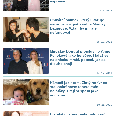
výpomoci
21. 1. 2022
Unikátní snímek, který ukazuje
muže, jemuž patří srdce Moniky
Bagárové. Vztah by jim ale
nefungoval
26. 12. 2021
Miroslav Donutil promluvil o Anně
Polívkové jako herečce. I když se
na snímku mračí, popsal, jak se
dlouho znají
14. 12. 2021
Kámoši jak hrom: Zlatý retrívr se
stal ochráncem teprve roční
holčičky. Hrají si spolu jako
sourozenci
10. 11. 2020
Přátelství, které překonalo vše: