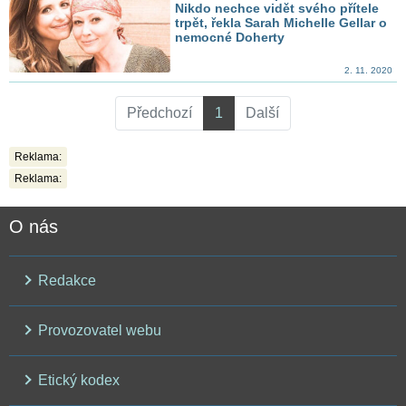
Nikdo nechce vidět svého přítele
trpět, řekla Sarah Michelle Gellar o
nemocné Doherty
2. 11. 2020
Předchozí
1
Další
Reklama:
Reklama:
O nás
Redakce
Provozovatel webu
Etický kodex