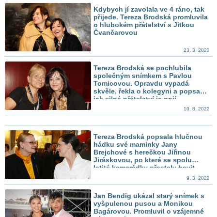
Kdybych jí zavolala ve 4 ráno, tak
přijede. Tereza Brodská promluvila
o hlubokém přátelství s Jitkou
Čvančarovou
23. 3. 2023
Tereza Brodská se pochlubila
společným snímkem s Pavlou
Tomicovou. Opravdu vypadá
skvěle, řekla o kolegyni a popsala,
jak silné přátelství je pojí
10. 8. 2022
Tereza Brodská popsala hlučnou
hádku své maminky Jany
Brejchové s herečkou Jiřinou
Jiráskovou, po které se spolu
letité kamarádky přestaly bavit
9. 3. 2022
Jan Bendig ukázal starý snímek s
vyšpulenou pusou a Monikou
Bagárovou. Promluvil o vzájemné