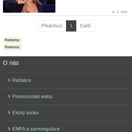
11. 2. 2021
Předchozí
1
Další
Reklama:
Reklama:
O nás
Redakce
Provozovatel webu
Etický kodex
EMFA a samoregulace