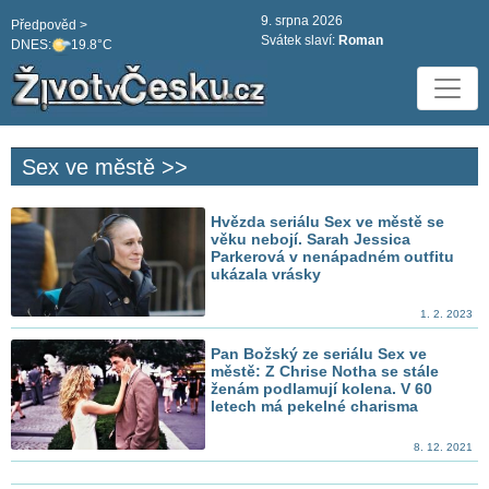
9. srpna 2026
Předpověd >
Svátek slaví:
Roman
DNES:
19.8°C
Sex ve městě >>
Hvězda seriálu Sex ve městě se
věku nebojí. Sarah Jessica
Parkerová v nenápadném outfitu
ukázala vrásky
1. 2. 2023
Pan Božský ze seriálu Sex ve
městě: Z Chrise Notha se stále
ženám podlamují kolena. V 60
letech má pekelné charisma
8. 12. 2021