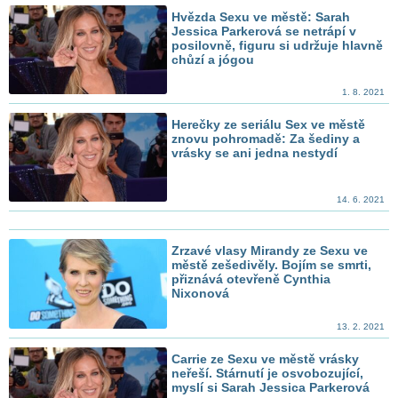
Hvězda Sexu ve městě: Sarah
Jessica Parkerová se netrápí v
posilovně, figuru si udržuje hlavně
chůzí a jógou
1. 8. 2021
Herečky ze seriálu Sex ve městě
znovu pohromadě: Za šediny a
vrásky se ani jedna nestydí
14. 6. 2021
Zrzavé vlasy Mirandy ze Sexu ve
městě zešedivěly. Bojím se smrti,
přiznává otevřeně Cynthia
Nixonová
13. 2. 2021
Carrie ze Sexu ve městě vrásky
neřeší. Stárnutí je osvobozující,
myslí si Sarah Jessica Parkerová