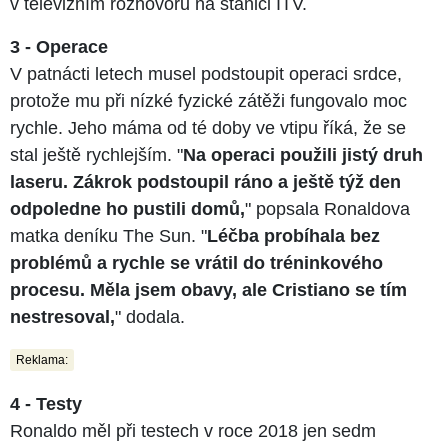
v televizním rozhovoru na stanici ITV.
3 - Operace
V patnácti letech musel podstoupit operaci srdce,
protože mu při nízké fyzické zátěži fungovalo moc
rychle. Jeho máma od té doby ve vtipu říká, že se
stal ještě rychlejším. "
Na operaci použili jistý druh
laseru. Zákrok podstoupil ráno a ještě týž den
odpoledne ho pustili domů,
" popsala Ronaldova
matka deníku The Sun. "
Léčba probíhala bez
problémů a rychle se vrátil do tréninkového
procesu. Měla jsem obavy, ale Cristiano se tím
nestresoval,
" dodala.
Reklama:
4 - Testy
Ronaldo měl při testech v roce 2018 jen sedm