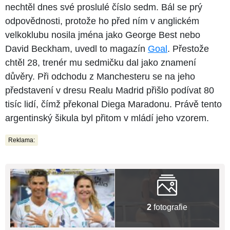
nechtěl dnes své proslulé číslo sedm. Bál se prý
odpovědnosti, protože ho před ním v anglickém
velkoklubu nosila jména jako George Best nebo
David Beckham, uvedl to magazín
Goal
. Přestože
chtěl 28, trenér mu sedmičku dal jako znamení
důvěry. Při odchodu z Manchesteru se na jeho
představení v dresu Realu Madrid přišlo podívat 80
tisíc lidí, čímž překonal Diega Maradonu. Právě tento
argentinský šikula byl přitom v mládí jeho vzorem.
Reklama:
2
fotografie