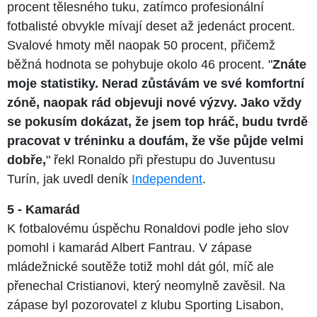
procent tělesného tuku, zatímco profesionální
fotbalisté obvykle mívají deset až jedenáct procent.
Svalové hmoty měl naopak 50 procent, přičemž
běžná hodnota se pohybuje okolo 46 procent. "
Znáte
moje statistiky. Nerad zůstávám ve své komfortní
zóně, naopak rád objevuji nové výzvy. Jako vždy
se pokusím dokázat, že jsem top hráč, budu tvrdě
pracovat v tréninku a doufám, že vše půjde velmi
dobře,
" řekl Ronaldo při přestupu do Juventusu
Turín, jak uvedl deník
Independent
.
5 - Kamarád
K fotbalovému úspěchu Ronaldovi podle jeho slov
pomohl i kamarád Albert Fantrau. V zápase
mládežnické soutěže totiž mohl dát gól, míč ale
přenechal Cristianovi, který neomylně zavěsil. Na
zápase byl pozorovatel z klubu Sporting Lisabon,