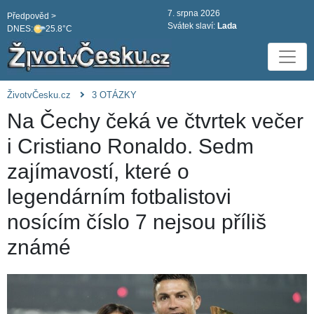
7. srpna 2026
Předpověd >
Svátek slaví:
Lada
DNES:
25.8°C
ŽivotvČesku.cz
3 OTÁZKY
Na Čechy čeká ve čtvrtek večer
i Cristiano Ronaldo. Sedm
zajímavostí, které o
legendárním fotbalistovi
nosícím číslo 7 nejsou příliš
známé