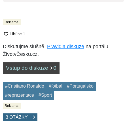
Reklama:
Diskutujme slušně.
Pravidla diskuze
na portálu
ŽivotvČesku.cz.
Vstup do diskuze
0
#Cristiano Ronaldo
#fotbal
#Portugalsko
#reprezentace
#Sport
Reklama:
3 OTÁZKY