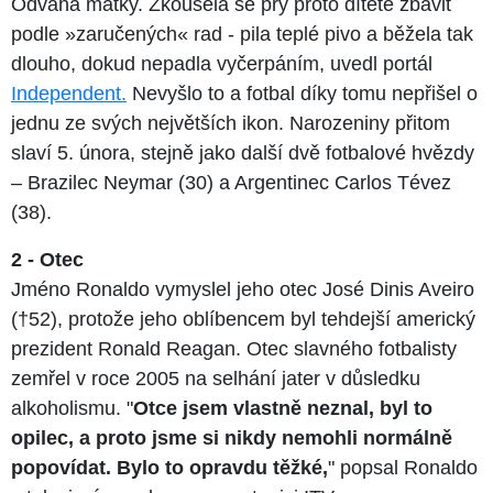
Odvaha matky. Zkoušela se prý proto dítěte zbavit
podle »zaručených« rad - pila teplé pivo a běžela tak
dlouho, dokud nepadla vyčerpáním, uvedl portál
Independent.
Nevyšlo to a fotbal díky tomu nepřišel o
jednu ze svých největších ikon. Narozeniny přitom
slaví 5. února, stejně jako další dvě fotbalové hvězdy
– Brazilec Neymar (30) a Argentinec Carlos Tévez
(38).
2 - Otec
Jméno Ronaldo vymyslel jeho otec José Dinis Aveiro
(†52), protože jeho oblíbencem byl tehdejší americký
prezident Ronald Reagan. Otec slavného fotbalisty
zemřel v roce 2005 na selhání jater v důsledku
alkoholismu. "
Otce jsem vlastně neznal, byl to
opilec, a proto jsme si nikdy nemohli normálně
popovídat. Bylo to opravdu těžké,
" popsal Ronaldo