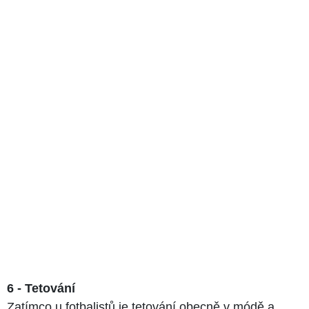
6 - Tetování
Zatímco u fotbalistů je tetování obecně v módě a