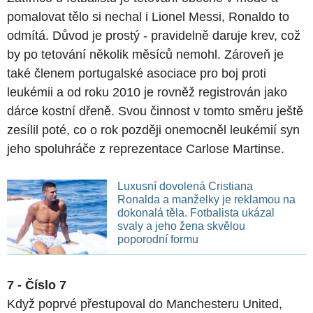
pomalovat tělo si nechal i Lionel Messi, Ronaldo to
odmítá. Důvod je prostý - pravidelně daruje krev, což
by po tetování několik měsíců nemohl. Zároveň je
také členem portugalské asociace pro boj proti
leukémii a od roku 2010 je rovněž registrován jako
dárce kostní dřeně. Svou činnost v tomto směru ještě
zesílil poté, co o rok později onemocněl leukémií syn
jeho spoluhráče z reprezentace Carlose Martinse.
Luxusní dovolená Cristiana
Ronalda a manželky je reklamou na
dokonalá těla. Fotbalista ukázal
svaly a jeho žena skvělou
poporodní formu
7 - Číslo 7
Když poprvé přestupoval do Manchesteru United,