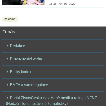
16:36 04. 07. 2022
Reklama:
O nás
Redakce
Provozovatel webu
Etický kodex
EMFA a samoregulace
Portál ŽivotvČesku.cz v Mapě médií a ratingu NFNZ
(Nadační fond nezávislé žurnalistiky)