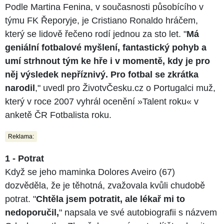
Podle Martina Fenina, v současnosti působícího v
týmu FK Řeporyje, je Cristiano Ronaldo hráčem,
který se lidově řečeno rodí jednou za sto let. "
Má
geniální fotbalové myšlení, fantastický pohyb a
umí strhnout tým ke hře i v momentě, kdy je pro
něj výsledek nepříznivý. Pro fotbal se zkrátka
narodil
," uvedl pro ŽivotvČesku.cz o Portugalci muž,
který v roce 2007 vyhrál ocenění »Talent roku« v
anketě ČR Fotbalista roku.
Reklama:
1 - Potrat
Když se jeho maminka Dolores Aveiro (67)
dozvěděla, že je těhotná, zvažovala kvůli chudobě
potrat. "
Chtěla jsem potratit, ale lékař mi to
nedoporučil,
" napsala ve své autobiografii s názvem