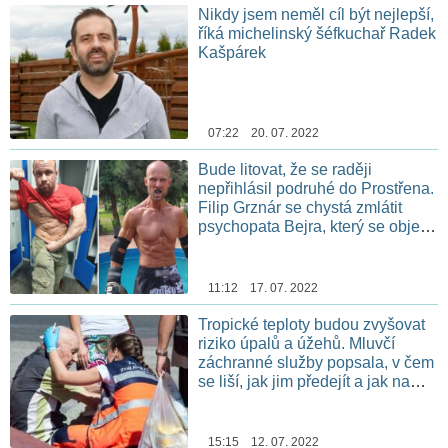
Nikdy jsem neměl cíl být nejlepší,
říká michelinský šéfkuchař Radek
Kašpárek
07:22 20. 07. 2022
Bude litovat, že se raději
nepřihlásil podruhé do Prostřena.
Filip Grznár se chystá zmlátit
psychopata Bejra, který se objevil
v kulinářské show
11:12 17. 07. 2022
Tropické teploty budou zvyšovat
riziko úpalů a úžehů. Mluvčí
záchranné služby popsala, v čem
se liší, jak jim předejít a jak na
první pomoc
15:15 12. 07. 2022