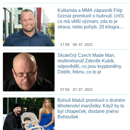
Kulturista a MMA zápasník Filip
Grznár promluvil o hubnutí. Určil,
co má větší význam, zda to je
strava, nebo pohyb. 20 kilogramů
jde shodit i bez trápení rychle,
míní
17:59 09. 07. 2022
Skutečný Czech Made Man,
multimilionář Zdeněk Kubík,
odpověděl, co jsou kryptoměny.
Dobře, řeknu, co to je
07:58 07. 07. 2022
Bohuš Matuš promluvil o druhém
těhotenství manželky. Když by to
byl chlapeček, dostane jméno
Bohoušek