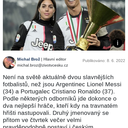
Michal Brož
| Hlavní editor
Publikováno: 8. 6. 2022
michal.broz@zivotvcesku.cz
Není na světě aktuálně dvou slavnějších
fotbalistů, než jsou Argentinec Lionel Messi
(34) a Portugalec Cristiano Ronaldo (37).
Podle některých odborníků jde dokonce o
dva nejlepší hráče, kteří kdy na travnatém
hřišti nastupovali. Druhý jmenovaný se
přitom ve čtvrtek večer velmi
pravděpodobně postaví i českým