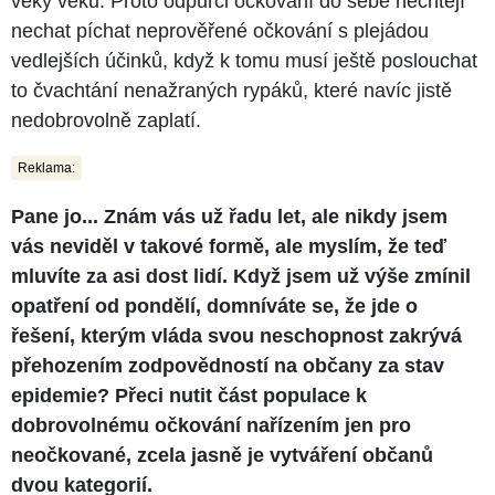
věky věků. Proto odpůrci očkování do sebe nechtějí
nechat píchat neprověřené očkování s plejádou
vedlejších účinků, když k tomu musí ještě poslouchat
to čvachtání nenažraných rypáků, které navíc jistě
nedobrovolně zaplatí.
Reklama:
Pane jo... Znám vás už řadu let, ale nikdy jsem
vás neviděl v takové formě, ale myslím, že teď
mluvíte za asi dost lidí. Když jsem už výše zmínil
opatření od pondělí, domníváte se, že jde o
řešení, kterým vláda svou neschopnost zakrývá
přehozením zodpovědností na občany za stav
epidemie? Přeci nutit část populace k
dobrovolnému očkování nařízením jen pro
neočkované, zcela jasně je vytváření občanů
dvou kategorií.