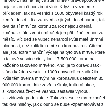
mnoho z nás na něj ve stáří umře - pravděpodobně v
nějaké jarní či podzimní vlně. Když to vezmeme
příkladem, tak na vesnici s 1000 obyvateli každý rok
zemře deset lidí a zároveň se jiných deset narodí, tak
dva další mrtví za koronu za rok nejsou citelná
změna - stále zvoní umíráček jen přibližně jednou za
měsíc. Víc dětí se vůbec nenarodí kvůli malé úhrnné
plodnosti, než kolik lidí umře na koronavirus. Citelné
ale jsou extra finanční výdaje na tyto dva mrtvé, které
u takové vesnice činily loni 17 500 000 korun na
každého takového mrtvého. Ano, je to opravdu tak -
vláda každou vesnici o 1000 obyvatelích zadlužila
kvůli těm dvěma mrtvým na koronavirus deficitem 35
000 000 korun, dále zavřela školy, kulturní akce,
zlikvidovala život ve vesnici, zastavila výrobu,
zlikvidovala podnikatele. Taková vesnice má rozpočet
tak dva milióny, jak dlouho se bude vzpamatovávat z