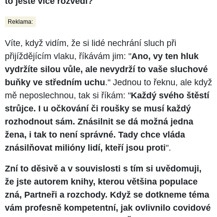
to ještě více rozvedl?
Reklama:
Víte, když vidím, že si lidé nechrání sluch při
přijíždějícím vlaku, říkávám jim: "
Ano, vy ten hluk
vydržíte silou vůle, ale nevydrží to vaše sluchové
buňky ve středním uchu
." Jednou to řeknu, ale když
mě neposlechnou, tak si říkám: "
Každý svého štěstí
strůjce. I u očkování či roušky se musí každý
rozhodnout sám. Znásilnit se dá možná jedna
žena, i tak to není správné. Tady chce vláda
znásilňovat milióny lidí, kteří jsou proti
".
Zní to děsivě a v souvislosti s tím si uvědomuji,
že jste autorem knihy, kterou většina populace
zná, Partneři a rozchody. Když se dotkneme téma
vám profesně kompetentní, jak ovlivnilo covidové