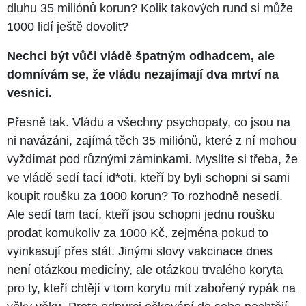
dluhu 35 miliónů korun? Kolik takových rund si může
1000 lidí ještě dovolit?
Nechci být vůči vládě špatným odhadcem, ale
domnívám se, že vládu nezajímají dva mrtví na
vesnici.
Přesně tak. Vládu a všechny psychopaty, co jsou na
ni navázáni, zajímá těch 35 miliónů, které z ní mohou
vyždímat pod různými záminkami. Myslíte si třeba, že
ve vládě sedí tací id*oti, kteří by byli schopni si sami
koupit roušku za 1000 korun? To rozhodně nesedí.
Ale sedí tam tací, kteří jsou schopni jednu roušku
prodat komukoliv za 1000 Kč, zejména pokud to
vyinkasují přes stát. Jinými slovy vakcinace dnes
není otázkou medicíny, ale otázkou trvalého koryta
pro ty, kteří chtějí v tom korytu mít zabořený rypák na