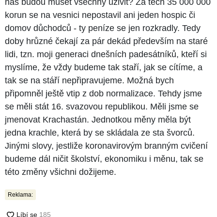
nás budou muset všechny uživit? Za těch 35 000 000
korun se na vesnici nepostavil ani jeden hospic či
domov důchodců - ty peníze se jen rozkradly. Tedy
doby hrůzné čekají za pár dekád především na staré
lidi, tzn. moji generaci dnešních padesátníků, kteří si
myslíme, že vždy budeme tak staří, jak se cítíme, a
tak se na stáří nepřipravujeme. Možná bych
připomněl ještě vtip z dob normalizace. Tehdy jsme
se měli stát 16. svazovou republikou. Měli jsme se
jmenovat Krachastán. Jednotkou měny měla být
jedna krachle, která by se skládala ze sta švorců.
Jinými slovy, jestliže koronavirovým branným cvičení
budeme dál ničit školství, ekonomiku i měnu, tak se
této změny všichni dožijeme.
Reklama: