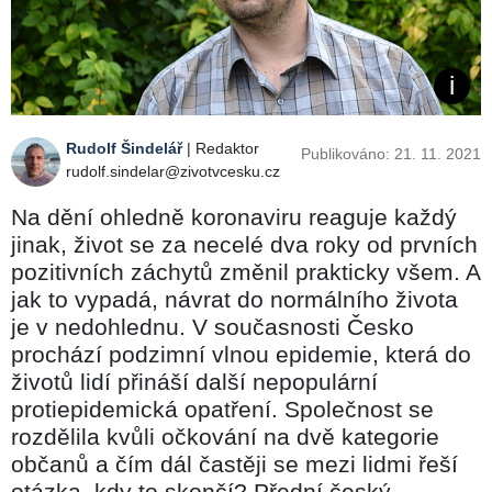
Rudolf Šindelář
| Redaktor
Publikováno: 21. 11. 2021
rudolf.sindelar@zivotvcesku.cz
Na dění ohledně koronaviru reaguje každý
jinak, život se za necelé dva roky od prvních
pozitivních záchytů změnil prakticky všem. A
jak to vypadá, návrat do normálního života
je v nedohlednu. V současnosti Česko
prochází podzimní vlnou epidemie, která do
životů lidí přináší další nepopulární
protiepidemická opatření. Společnost se
rozdělila kvůli očkování na dvě kategorie
občanů a čím dál častěji se mezi lidmi řeší
otázka, kdy to skončí? Přední český