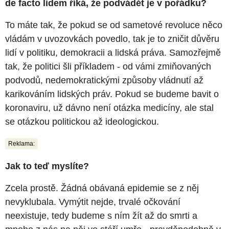
de facto lidem říká, že podvádět je v pořádku?
To máte tak, že pokud se od sametové revoluce něco
vládám v uvozovkách povedlo, tak je to zničit důvěru
lidí v politiku, demokracii a lidská práva. Samozřejmě
tak, že politici šli příkladem - od vámi zmiňovaných
podvodů, nedemokratickými způsoby vládnutí až
karikováním lidských práv. Pokud se budeme bavit o
koronaviru, už dávno není otázka medicíny, ale stal
se otázkou politickou až ideologickou.
Reklama:
Jak to teď myslíte?
Zcela prostě. Žádná obávaná epidemie se z něj
nevyklubala. Vymýtit nejde, trvalé očkování
neexistuje, tedy budeme s ním žít až do smrti a