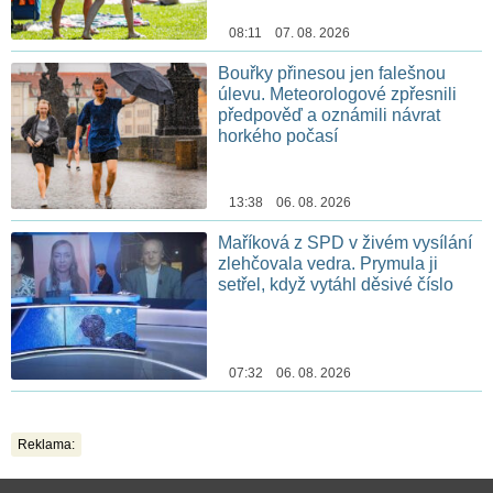
08:11 07. 08. 2026
Bouřky přinesou jen falešnou
úlevu. Meteorologové zpřesnili
předpověď a oznámili návrat
horkého počasí
13:38 06. 08. 2026
Maříková z SPD v živém vysílání
zlehčovala vedra. Prymula ji
setřel, když vytáhl děsivé číslo
07:32 06. 08. 2026
Reklama: