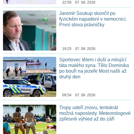
22:56 07. 08. 2026
Jaromír Soukup skončil po
fyzickém napadení v nemocnici.
První slova právničky
19:25 07. 08. 2026
Sportovec tělem i duší a milující
táta malého syna. Tělo Dominika
po bouři na jezeře Most našli až
druhý den
09:54 07. 08. 2026
Tropy udeří znovu, tentokrát
možná naposledy. Meteorologové
zpřesnili výhled až do září