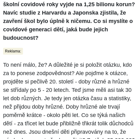
školní covidové roky vyjde na 1,25 bilionu korun?
Navíc studie z Harvardu a Japonska zjistila, že
zavření škol bylo úplně k ničemu.
Co si myslíte o
covidové generaci dětí, jaká bude jejich
budoucnost?
Reklama:
To není málo, že? A důležité je si položit otázku, kdo
za to ponese zodpovědnost? Ale pojďme k otázce,
projděte si pečlivě 20. století - doby různé a hrůzné
se střídaly po 5 - 20 letech. Teď jsme měli asi tak 30
let dob různých. Je tedy jen otázka času a statistiky,
než přijdou doby hrůzné. Doby hrůzné ale trvají
poměrně krátce - okolo pěti let. Co se týká našich
dětí - za třicet let bude přibližně třikrát tolik důchodců
než dnes. Jsou dnešní děti připravovány na to, že