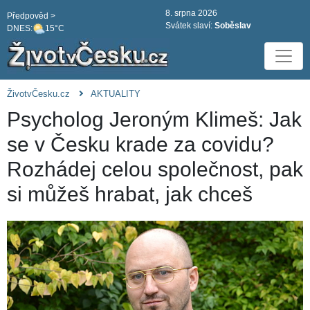
8. srpna 2026
Předpověd >
Svátek slaví:
Soběslav
DNES:
15°C
ŽivotvČesku.cz
AKTUALITY
Psycholog Jeroným Klimeš: Jak
se v Česku krade za covidu?
Rozhádej celou společnost, pak
si můžeš hrabat, jak chceš