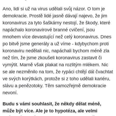
Ano, lidi si už na virus udělali svůj názor. O tom je
demokracie. Prostě lidé jasně dávají najevo, že jim
koronavirus za tyto šaškárny nestojí, že škody, které
napáchalo koronavirové branné cvičení, jsou
mnohem více devastující než celý koronavirus. Dnes
po bitvě jsme generály a už víme - kdybychom proti
koronaviru nedělali nic, napáchali bychom méně zla
než tím, že jsme zkoušeli koronavirus zastavit či
vymýtit. Marně však plakat na rozlitým mlékem. Nic
se ale nezměnilo na tom, že rypáci chtějí dál čvachtat
ve svých korýtkách, protože si z toho udělali kariéru,
slávu a penězotoky. Těm samozřejmě demokracie
nevoní.
Budu s vámi souhlasit, že někdy dělat méně,
může být více. Ale je to hypotéza, ale velmi