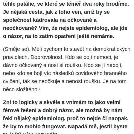
téhle patálie, ve které se téměř dva roky brodíme.
Je nějaká cesta, jak z toho ven, aniž by se
společnost kádrovala na očkované a
neočkované? Vím, že nejste epidemiolog, ale jde
o názor, na to zatím opatření ještě nemáme.
(Směje se). Měli bychom to stavět na demokratických
pravidlech. Dobrovolnost. Kdo se bojí nemoci, je
dávno očkovaný a nosí si roušku. Kdo se jí nebojí,
nebo kdo se bojí víc následků covidového branného
cvičení, tak se neočkuje a nenosí roušku. Je na tom
něco složitého?
Zní to logicky a skvěle a vnímám to jako velmi
férové řešení a dobrý názor, ale možná by nám
řekl nějaký epidemiolog, proč to nejde či naopak,
že by to mohlo fungovat. Napadá mě, jestli byste