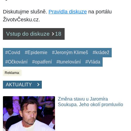
Diskutujme slušně.
Pravidla diskuze
na portálu
ŽivotvČesku.cz.
Vstup do diskuze
18
#Covid
#Epidemie
#Jeroným Klimeš
#krádež
#Očkování
#opatření
#tunelování
#Vláda
Reklama:
AKTUALITY
Změna stavu u Jaromíra
Soukupa. Jeho okolí promluvilo