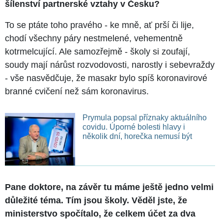
šílenství partnerské vztahy v Česku?
To se ptáte toho pravého - ke mně, ať prší či lije,
chodí všechny páry nestmelené, vehementně
kotrmelcující. Ale samozřejmě - školy si zoufají,
soudy mají nárůst rozvodovosti, narostly i sebevraždy
- vše nasvědčuje, že masakr bylo spíš koronavirové
branné cvičení než sám koronavirus.
Prymula popsal příznaky aktuálního
covidu. Úporné bolesti hlavy i
několik dní, horečka nemusí být
Pane doktore, na závěr tu máme ještě jedno velmi
důležité téma. Tím jsou školy. Věděl jste, že
ministerstvo spočítalo, že celkem účet za dva