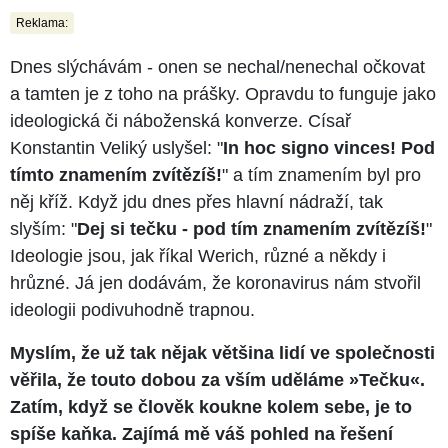
Reklama:
Dnes slýchávám - onen se nechal/nenechal očkovat
a tamten je z toho na prášky. Opravdu to funguje jako
ideologická či náboženská konverze. Císař
Konstantin Veliký uslyšel: "
In hoc signo vinces! Pod
tímto znamením zvítězíš!
" a tím znamením byl pro
něj kříž. Když jdu dnes přes hlavní nádraží, tak
slyším: "
Dej si tečku - pod tím znamením zvítězíš!
"
Ideologie jsou, jak říkal Werich, různé a někdy i
hrůzné. Já jen dodávám, že koronavirus nám stvořil
ideologii podivuhodně trapnou.
Myslím, že už tak nějak většina lidí ve společnosti
věřila, že touto dobou za vším uděláme »Tečku«.
Zatím, když se člověk koukne kolem sebe, je to
spíše kaňka. Zajímá mě váš pohled na řešení