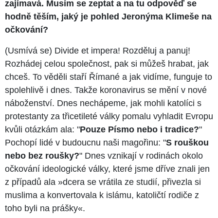
zajímavá. Musím se zeptat a na tu odpověď se
hodně těším, jaký je pohled Jeronýma Klimeše na
očkování?
(Usmívá se) Divide et impera! Rozděluj a panuj!
Rozhádej celou společnost, pak si můžeš hrabat, jak
chceš. To věděli staří Římané a jak vidíme, funguje to
spolehlivě i dnes. Takže koronavirus se mění v nové
náboženství. Dnes nechápeme, jak mohli katolíci s
protestanty za třicetileté války pomalu vyhladit Evropu
kvůli otázkám ala: "
Pouze Písmo nebo i tradice?
"
Pochopí lidé v budoucnu naši magořinu: "
S rouškou
nebo bez roušky?
" Dnes vznikají v rodinách okolo
očkování ideologické války, které jsme dříve znali jen
z případů ala »dcera se vrátila ze studií, přivezla si
muslima a konvertovala k islámu, katoličtí rodiče z
toho byli na prášky«.