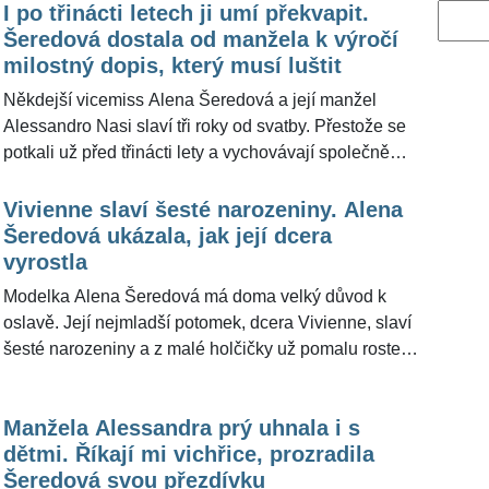
I po třinácti letech ji umí překvapit.
Vyhled
Šeredová dostala od manžela k výročí
milostný dopis, který musí luštit
Někdejší vicemiss Alena Šeredová a její manžel
Alessandro Nasi slaví tři roky od svatby. Přestože se
potkali už před třinácti lety a vychovávají společně
dceru Vivienne Charlotte, ani po letech jejich vztah
nesklouzl do stereotypu. Jak Alena prozradila redakci
Vivienne slaví šesté narozeniny. Alena
ŽivotvČesku.cz, k výročí ji italský podnikatel překvapil
Šeredová ukázala, jak její dcera
netradičním dárkem – milostným dopisem napsaným
vyrostla
v japonštině.
Modelka Alena Šeredová má doma velký důvod k
oslavě. Její nejmladší potomek, dcera Vivienne, slaví
šesté narozeniny a z malé holčičky už pomalu roste
velká slečna. Přestože rodina dlouhodobě žije v Itálii,
»Bella Alena« se netají tím, že se snaží u dcery
Manžela Alessandra prý uhnala i s
udržovat silný vztah k Česku, českému jazyku i
dětmi. Říkají mi vichřice, prozradila
pohádkám.
Šeredová svou přezdívku