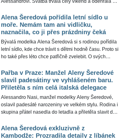
Alessandrovi. Svatba trvala celý víkend a odehrála se
na kouzelném místě v městečku Noto na Sicílii. Za
českou rodačkou přiletěli přátelé i rodina a všichni si
Alena Šeredová pořídila letní sídlo u
druhou svatbu ikony českého modelingu užili. Jak
moře. Nemám tam ani vidličku,
výjimečný byl pro manžele tento den, zdůraznila
naznačila, co ji přes prázdniny čeká
Alena Šeredová pro ŽivotvČesku.cz již několikrát. I
Bývalá modelka Alena Šeredová si s rodinou pořídila
rok po svatbě přiznala, jak jí i manželovi letos
letní sídlo, kde chce trávit s dětmi hodně času. Proto si
výjimečná událost chybí. Modelka pro ŽivotvČesku.cz
ho také přes léto chce patřičně zvelebit. O svých
nyní zhodnotila rok v manželství a zavzpomínala na
plánech na léto trojnásobná maminka promluvila na
svůj velký den.
svém instagramovém profilu. Redakce
Pařba v Praze: Manžel Aleny Šeredové
ŽivotvČesku.cz ikonu českého i zahraničního
slavil padesátiny ve vyhlášeném baru.
modelingu oslovila s dotazem, zda si dům pořídili v
Přiletěla s ním celá italská delegace
rodné zemi svých dětí a manžela –⁠⁠⁠⁠⁠⁠ Itálii, nebo zvolili
Alessandro Nasi, manžel modelky Aleny Šeredové,
jinou destinaci. Brunetka do vydání článku
oslavil padesáté narozeniny ve velkém stylu. Rodina i
neodpověděla. Dá se předpokládat, že letošní
skupina přátel nasedla do letadla a přiletěla slavit do
prázdniny budou pro rodinu někdejší královny krásy
rodného města jeho ženy. V Praze je sice špatné
poklidnější než loni. Modelka tehdy pro
počasí, i tak se ale početná italská »delegace« bavila
Alena Šeredová exkluzivně z
ŽivotvČesku.cz vysvětlila, proč na poslední chvíli
v dobré náladě. V pátek zavítala parta do jednoho z
Kambodže: Prozradila detaily z líbánek
zrušili cestu po USA a vydali se na Seychely.