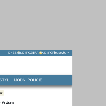
DNES:
27.5°C
ZÍTRA:
21.8°C
Předpověd >
 STYL
MÓDNÍ POLICIE
a:
T ČLÁNEK