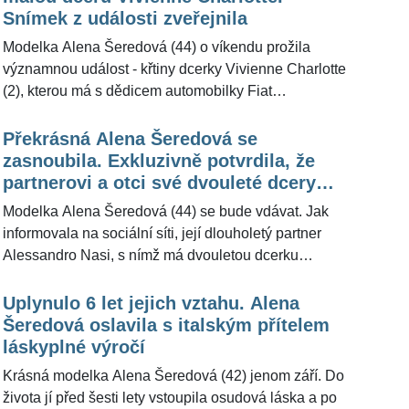
novomanželů ve světle modrém vozidle značky Fiat.
Snímek z události zveřejnila
Pro ŽivotvČesku.cz vicemiss ČR z roku 1998
Modelka Alena Šeredová (44) o víkendu prožila
exkluzivně na konci května prozradila termín svého
významnou událost - křtiny dcerky Vivienne Charlotte
druhého vstupu do manželství.
(2), kterou má s dědicem automobilky Fiat
Alessandrem Nasim (48). Na sociální síti následně
sdílela společnou fotografii, na níž je i kněz, který
Překrásná Alena Šeredová se
malou »Vivi« pokřtil. Hrdí rodiče se tak teď už mohou
zasnoubila. Exkluzivně potvrdila, že
soustředit jen na svou svatbu. Modelka totiž pro
partnerovi a otci své dvouleté dcery
ŽivotvČesku.cz nedávno potvrdila žádost o ruku.
řekla "ano"
Modelka Alena Šeredová (44) se bude vdávat. Jak
informovala na sociální síti, její dlouholetý partner
Alessandro Nasi, s nímž má dvouletou dcerku
Vivienne Charlotte, ji požádal o ruku. Půvabná
brunetka informaci sama pro ŽivotvČesku.cz
Uplynulo 6 let jejich vztahu. Alena
potvrdila. Do manželství tak vstoupí už podruhé, v
Šeredová oslavila s italským přítelem
roce 2011 se na pražském Vyšehradě provdala za
láskyplné výročí
italského brankáře Gianluigiho Buffona (44).
Krásná modelka Alena Šeredová (42) jenom září. Do
Manželství ale tehdy vydrželo pouhé tři roky.
života jí před šesti lety vstoupila osudová láska a po