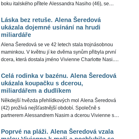
boku italského přítele Alessandra Nasiho (46), se
kterým má rozkošnou dceru Vivienne, vypadá moc
šťastně a velmi jim to spolu sluší. Mluví se tak o tom,
Láska bez retuše. Alena Šeredová
kdy tenhle slavný pár do toho praští.
ukázala dojemné usínání na hrudi
miliardáře
Alena Šeredová se ve 42 letech stala trojnásobnou
maminkou. V květnu jí ke dvěma synům přibyla první
dcera, která dostala jméno Vivienne Charlotte Nasi.
Aktuálně celá rodina prožívá nejšťastnější období a
oba rodiče sledují pokroky, která jejich milovaná
Celá rodinka v bazénu. Alena Šeredová
dcera každým dnem dělá.
ukázala koupačku s dcerou,
miliardářem a dudlíkem
Někdejší hvězda přehlídkových mol Alena Šeredová
(42) prožívá nejšťastnější období. Společně s
partnerem Alessandrem Nasim a dcerou Vivienne si
dopřáli společných radovánek v bazénu. Teplotní
podmínky k pořádné koupačce přímo lákají. Alena se
Poprvé na pláži. Alena Šeredová vzala
rodinnou momentkou pochlubila na svém Instagramu.
malou Vivienne k moři a pochlubila se