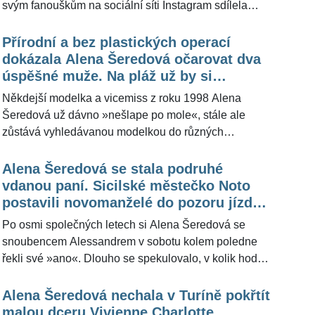
svým fanouškům na sociální síti Instagram sdílela
snímek z doby, kdy byla ve věku své nejmladší dcery
Vivienne. Podle čtyřicet let staré fotografie lze vidět,
Přírodní a bez plastických operací
že dcera je skutečně více podobná svému otci
dokázala Alena Šeredová očarovat dva
Alessandrovi. Sympatická modelka a herečka letos
úspěšné muže. Na pláž už by si
přijede s celou rodinou oslavit Vánoce do Prahy.
vykrojené plavky ale nevzala, říká
Někdejší modelka a vicemiss z roku 1998 Alena
"Přijedeme s rodinou sice jen na pár dní, ale o to
Šeredová už dávno »nešlape po mole«, stále ale
intenzivnější to bude," prozradila pro ŽivotvČesku.cz
zůstává vyhledávanou modelkou do různých
brunetka.
reklamních kampaní. Trojnásobná maminka si je
dobře vědoma, že už jí není dvacet, a mírně
Alena Šeredová se stala podruhé
sebekriticky pro ŽivotvČesku.cz uvedla, že by na pláž
vdanou paní. Sicilské městečko Noto
už vykrojené plavky nevolila. Něco jiného je to ale v
postavili novomanželé do pozoru jízdou
práci, kde je jako modelka zvyklá na ledacos a více
ve "fiátku"
Po osmi společných letech si Alena Šeredová se
se odhalit jí nedělá problém. Aleně Šeredové se nedá
snoubencem Alessandrem v sobotu kolem poledne
upřít velké charisma, kterým okouzlila již druhého
řekli své »ano«. Dlouho se spekulovalo, v kolik hodin
úspěšného muže, přitom zůstala vždy přirozená a
dojde na uzavření sňatku, nakonec někdejší královna
pyšnila se perfektními ňadry i bez silikonů a
přehlídkových mol vše prozradila, když si na svém
Alena Šeredová nechala v Turíně pokřtít
estetických zákroků.
Instagramu sdílela fotografii ze svatební jízdy
malou dceru Vivienne Charlotte.