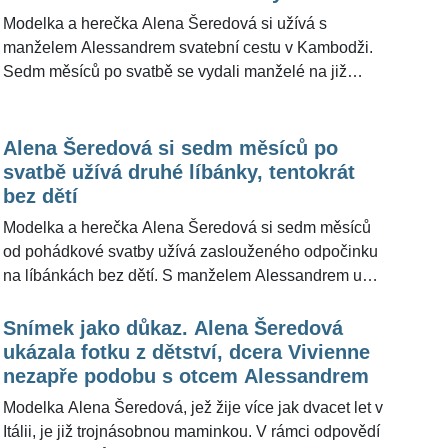
vyhlášených klubů v centru města. Nechyběl dort
Modelka a herečka Alena Šeredová si užívá s
Pavlova, Alenini rodiče a tanečnice u tyče. Redakce
manželem Alessandrem svatební cestu v Kambodži.
ŽivotvČesku.cz modelku oslovila s dotazem, jaké má
Sedm měsíců po svatbě se vydali manželé na již
pro manžela překvapení, do vydání článku ale
druhé líbánky, ale tentokrát bez dětí. Okouzlující
brunetka neodpověděla. Před necelými třema týdny,
trojnásobná maminka pro ŽivotvČesku.cz uvedla, že
kdy také navštívila Prahu, exkluzivně prozradila
bez tříleté dcery už jednou několik dní byla, když
Alena Šeredová si sedm měsíců po
detaily své návštěvy.
natáčela film v Neapoli, nyní je to poprvé, kdy je
svatbě užívá druhé líbánky, tentokrát
rozkošná Vivienne bez obou rodičů. "Zastoupili nás
bez dětí
prarodiče, kteří jsou s dětmi doma," sdělila »Bella
Modelka a herečka Alena Šeredová si sedm měsíců
Alena«.
od pohádkové svatby užívá zaslouženého odpočinku
na líbánkách bez dětí. S manželem Alessandrem už v
létě jednu svatební cestu absolvovala, na Seychely s
nimi však jela i dcera Vivienne. Pro ŽivotvČesku.cz
Snímek jako důkaz. Alena Šeredová
Alena tehdy uvedla, že se jednalo o »last minut
ukázala fotku z dětství, dcera Vivienne
líbánky«. Nyní si ikonická modelka a rodačka z Prahy
nezapře podobu s otcem Alessandrem
užívá krásy Kambodže jen po boku svého manžela a
Modelka Alena Šeredová, jež žije více jak dvacet let v
snímky sdílí na sociální síti.
Itálii, je již trojnásobnou maminkou. V rámci odpovědí