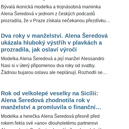
Bývalá ikonická modelka a trojnásobná maminka
Alena Šeredová v jednom z českých podcastů
prozradila, že v Praze získala nečekanou přezdívku –
vichřice. Pojmenování prý nevzniklo náhodou, ale
jako narážka na to, že po rozvodu okouzlila italského
Dva roky v manželství. Alena Šeredová
miliardáře Alessandra Nasiho, který prý původně děti
ukázala hluboký výstřih v plavkách a
ani rodinu neplánoval. Šeredová pro ŽivotvČesku.cz
prozradila, jak oslaví výročí
s nadhledem vysvětlila, kdo jí tak začal říkat. "Dost mě
Modelka Alena Šeredová a její manžel Alessandro
to baví," uvedla s humorem sobě vlastním »Bella
Nasi si v úterý připomenou dva roky od svatby.
Alena«.
Žádnou bujarou oslavu ale neplánují. Rozhodli se
strávit vzácný společný čas ve Španělsku, kde si
užívají klid s rodinou. "Nás pět pohromadě je
Rok od velkolepé veselky na Sicílii:
speciální," odpověděla na dotaz redakce
Alena Šeredová zhodnotila rok v
ŽivotvČesku.cz rodačka z Prahy, která si na jihu
manželství a promluvila o finanční
Evropy užívá vzácně se všemi třemi dětmi.
náročnosti třídenní svatby
Modelka a herečka Alena Šeredová přesně před
rokem řekla své »ano« dlouholetému partnerovi