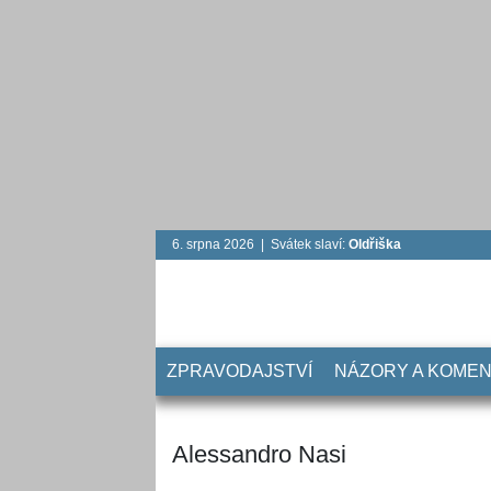
6. srpna 2026 | Svátek slaví:
Oldřiška
ZPRAVODAJSTVÍ
NÁZORY A KOME
Alessandro Nasi