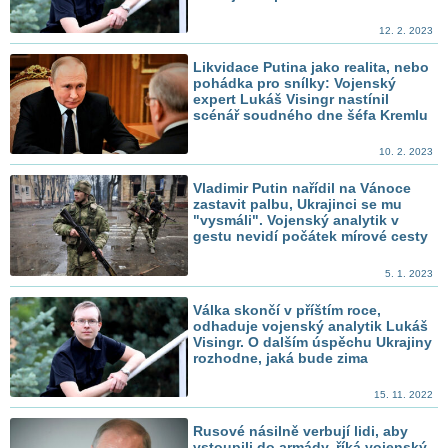
12. 2. 2023
Likvidace Putina jako realita, nebo
pohádka pro snílky: Vojenský
expert Lukáš Visingr nastínil
scénář soudného dne šéfa Kremlu
10. 2. 2023
Vladimir Putin nařídil na Vánoce
zastavit palbu, Ukrajinci se mu
"vysmáli". Vojenský analytik v
gestu nevidí počátek mírové cesty
5. 1. 2023
Válka skončí v příštím roce,
odhaduje vojenský analytik Lukáš
Visingr. O dalším úspěchu Ukrajiny
rozhodne, jaká bude zima
15. 11. 2022
Rusové násilně verbují lidi, aby
vstoupili do armády, říká vojenský