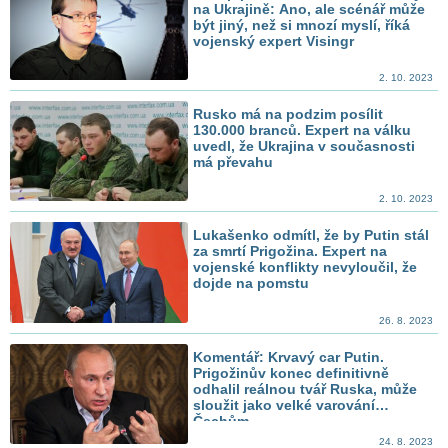
na Ukrajině: Ano, ale scénář může
být jiný, než si mnozí myslí, říká
vojenský expert Visingr
2. 10. 2023
Rusko má na podzim posílit
130.000 branců. Expert na válku
uvedl, že Ukrajina v současnosti
má převahu
2. 10. 2023
Lukašenko odmítl, že by Putin stál
za smrtí Prigožina. Expert na
vojenské konflikty nevyloučil, že
dojde na pomstu
26. 8. 2023
Komentář: Krvavý car Putin.
Prigožinův konec definitivně
odhalil reálnou tvář Ruska, může
sloužit jako velké varování
Čechům
24. 8. 2023