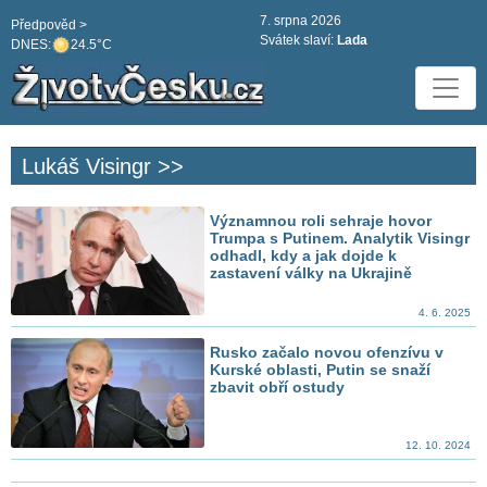
7. srpna 2026
Předpověd >
Svátek slaví:
Lada
DNES:
24.5°C
Lukáš Visingr >>
Významnou roli sehraje hovor
Trumpa s Putinem. Analytik Visingr
odhadl, kdy a jak dojde k
zastavení války na Ukrajině
4. 6. 2025
Rusko začalo novou ofenzívu v
Kurské oblasti, Putin se snaží
zbavit obří ostudy
12. 10. 2024