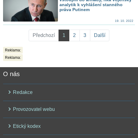
analytik k vyhlášení stanného
práva Putinem
19. 10. 2022
Předchozí
1
2
3
Další
Reklama:
Reklama:
O nás
Redakce
Provozovatel webu
Etický kodex