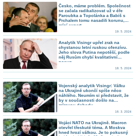
Česko, máme problém. Společnost
se začala radikalizovat už v éře
Paroubka a Topolánka a Babiš s
Prchalem tomu nasadili korunu,
míní expert
19. 5. 2024
Analytik Visingr upřel zrak na
chystanou letní ruskou ofenzívu.
Jeho slova Putina nepotěší, podle
něj Rusům chybí kvalitativní
posun
18. 5. 2024
Vojenský analytik Visingr: Válku
na Ukrajině ukončí spíše něco
náhlého. Neumím si představit, že
by v současnosti došlo na
mírovou dohodu
16. 3. 2024
Vojáci NATO na Ukrajině. Macron
otevřel třeskuté téma. A Moskva
hned hrozí válkou. Je to pokusný