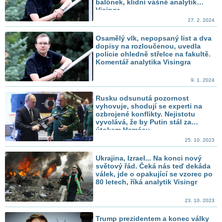
balónek, klidní vášně analytik
Visingr
27. 2. 2024
Osamělý vlk, nepopsaný list a dva
dopisy na rozloučenou, uvedla
policie ohledně střelce na fakultě.
Komentář analytika Visingra
9. 1. 2024
Rusku odsunutá pozornost
vyhovuje, shodují se experti na
ozbrojené konflikty. Nejistotu
vyvolává, že by Putin stál za
útokem Hamásu
25. 10. 2023
Ukrajina, Izrael... Na konci nový
světový řád. Čeká nás teď dekáda
válek, jde o opakující se vzorec po
80 letech, říká analytik Visingr
23. 10. 2023
Trump prezidentem a konec války