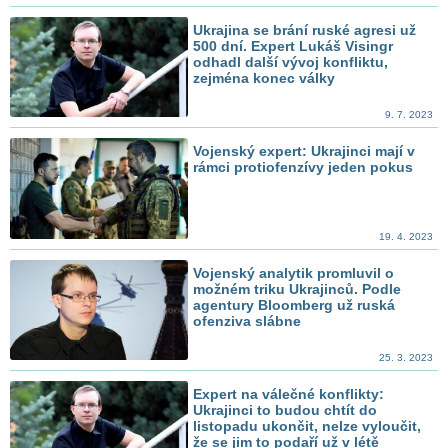
Ukrajina se brání ruské agresi už
500 dní. Expert Lukáš Visingr
odhadl další vývoj konfliktu,
zejména konec války
9. 7. 2023
Vojenský expert: Ukrajinci mají v
rámci protiofenzívy jeden pokus
19. 4. 2023
Vojenský analytik promluvil o
možném triku Ukrajinců. Podle
agentury Bloomberg už ruská
ofenziva slábne
25. 3. 2023
Expert na válečné konflikty:
Ukrajinci to budou chtít do
listopadu ukončit, nelze vyloučit,
že se jim to podaří už v létě