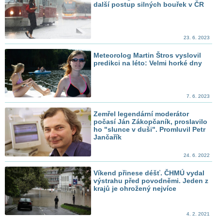
další postup silných bouřek v ČR
23. 6. 2023
Meteorolog Martin Štros vyslovil
predikci na léto: Velmi horké dny
7. 6. 2023
Zemřel legendární moderátor
počasí Ján Zákopčaník, proslavilo
ho "slunce v duši". Promluvil Petr
Jančařík
24. 6. 2022
Víkend přinese déšť. ČHMÚ vydal
výstrahu před povodněmi. Jeden z
krajů je ohrožený nejvíce
4. 2. 2021