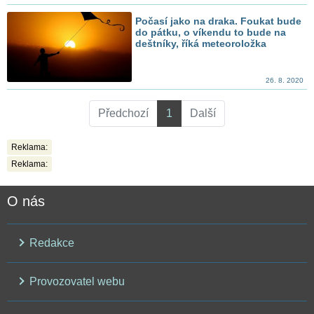
Počasí jako na draka. Foukat bude
do pátku, o víkendu to bude na
deštníky, říká meteoroložka
26. 8. 2020
Předchozí
1
Další
Reklama:
Reklama:
O nás
Redakce
Provozovatel webu