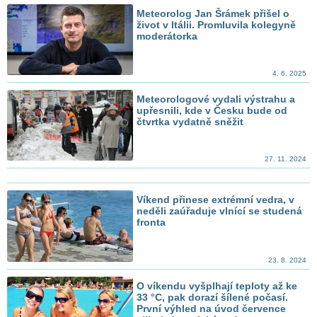
Meteorolog Jan Šrámek přišel o
život v Itálii. Promluvila kolegyně
moderátorka
4. 6. 2025
Meteorologové vydali výstrahu a
upřesnili, kde v Česku bude od
čtvrtka vydatně sněžit
27. 11. 2024
Víkend přinese extrémní vedra, v
neděli zaúřaduje vlnící se studená
fronta
23. 8. 2024
O víkendu vyšplhají teploty až ke
33 °C, pak dorazí šílené počasí.
První výhled na úvod července