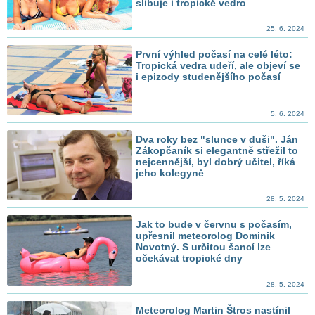
slibuje i tropické vedro
25. 6. 2024
První výhled počasí na celé léto:
Tropická vedra udeří, ale objeví se
i epizody studenějšího počasí
5. 6. 2024
Dva roky bez "slunce v duši". Ján
Zákopčaník si elegantně střežil to
nejcennější, byl dobrý učitel, říká
jeho kolegyně
28. 5. 2024
Jak to bude v červnu s počasím,
upřesnil meteorolog Dominik
Novotný. S určitou šancí lze
očekávat tropické dny
28. 5. 2024
Meteorolog Martin Štros nastínil