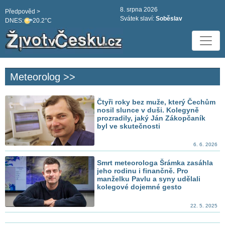
8. srpna 2026
Předpověd >
Svátek slaví:
Soběslav
DNES:
20.2°C
Meteorolog >>
Čtyři roky bez muže, který Čechům
nosil slunce v duši. Kolegyně
prozradily, jaký Ján Zákopčaník
byl ve skutečnosti
6. 6. 2026
Smrt meteorologa Šrámka zasáhla
jeho rodinu i finančně. Pro
manželku Pavlu a syny udělali
kolegové dojemné gesto
22. 5. 2025