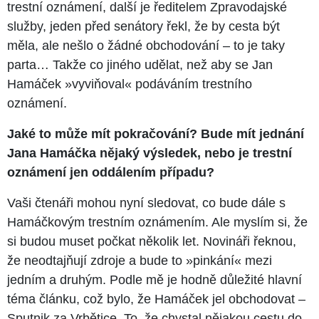
trestní oznámení, další je ředitelem Zpravodajské
služby, jeden před senátory řekl, že by cesta být
měla, ale nešlo o žádné obchodování – to je taky
parta… Takže co jiného udělat, než aby se Jan
Hamáček »vyviňoval« podáváním trestního
oznámení.
Jaké to může mít pokračování? Bude mít jednání
Jana Hamáčka nějaký výsledek, nebo je trestní
oznámení jen oddálením případu?
Vaši čtenáři mohou nyní sledovat, co bude dále s
Hamáčkovým trestním oznámením. Ale myslím si, že
si budou muset počkat několik let. Novináři řeknou,
že neodtajňují zdroje a bude to »pinkání« mezi
jedním a druhým. Podle mě je hodně důležité hlavní
téma článku, což bylo, že Hamáček jel obchodovat –
Sputnik za Vrbětice. To, že chystal nějakou cestu do