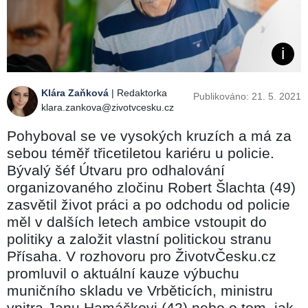
Klára Zaňková
| Redaktorka
Publikováno: 21. 5. 2021
klara.zankova@zivotvcesku.cz
Pohyboval se ve vysokých kruzích a má za
sebou téměř třicetiletou kariéru u policie.
Bývalý šéf Útvaru pro odhalování
organizovaného zločinu Robert Šlachta (49)
zasvětil život práci a po odchodu od policie
měl v dalších letech ambice vstoupit do
politiky a založit vlastní politickou stranu
Přísaha. V rozhovoru pro ŽivotvČesku.cz
promluvil o aktuální kauze výbuchu
muničního skladu ve Vrběticích, ministru
vnitra Janu Hamáčkovi (42) nebo o tom, jak