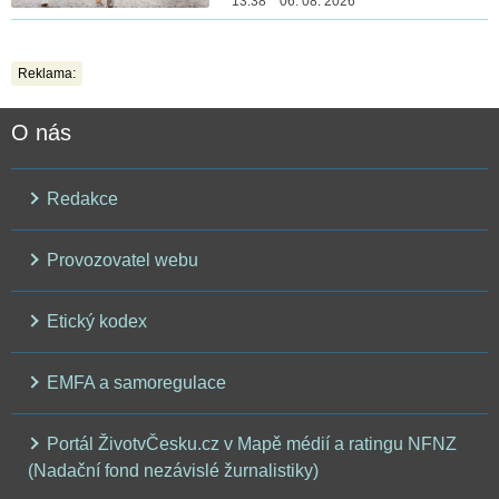
13:38 06. 08. 2026
Reklama:
O nás
Redakce
Provozovatel webu
Etický kodex
EMFA a samoregulace
Portál ŽivotvČesku.cz v Mapě médií a ratingu NFNZ
(Nadační fond nezávislé žurnalistiky)