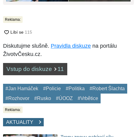
Reklama:
Diskutujme slušně.
Pravidla diskuze
na portálu
ŽivotvČesku.cz.
Vstup do diskuze
11
#Jan Hamáček
#Policie
#Politika
#Robert Šlachta
#Rozhovor
#Rusko
#ÚOOZ
#Vrbětice
Reklama:
AKTUALITY