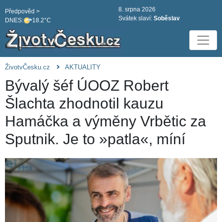
8. srpna 2026
Předpověd >
Svátek slaví:
Soběslav
DNES:
18.2°C
ŽivotvČesku.cz
AKTUALITY
Bývalý šéf ÚOOZ Robert
Šlachta zhodnotil kauzu
Hamáčka a výměny Vrbětic za
Sputnik. Je to »patla«, míní