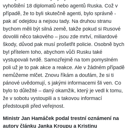
vyhoštění 18 diplomatů nebo agentů Ruska. Což v
případě, že to byli skutečně agenti, bylo správně -
pak ať odejdou a nejsou tady. Na druhou stranu
bychom měli být silná země, takže pokud si Rusové
dovolili něco takového – jsou zde mrtví, miliardové
škody, důvod pak musí prošetřit policie. Osobně bych
byl přítelem toho, abychom vůči Rusku také
vystupovali tvrdě. Samozřejmě na tom pomyslném
poli už je to pak akce a reakce. Ale v žádném případě
nemůžeme mlčet. Znovu říkám a doufám, že si ti
pánové uvědomují, s jakými informacemi šli ven. Co
bylo to důležité – daný okamžik, který je vedl k tomu,
že v sobotu vystoupili a s takovou informací
předstoupili před veřejnost.
Ministr Jan Hamáček podal trestní oznámení na
autory článku Janka Kroupu a Kristinu