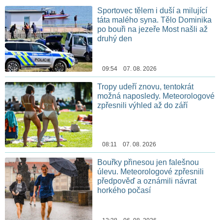
Sportovec tělem i duší a milující
táta malého syna. Tělo Dominika
po bouři na jezeře Most našli až
druhý den
09:54 07. 08. 2026
Tropy udeří znovu, tentokrát
možná naposledy. Meteorologové
zpřesnili výhled až do září
08:11 07. 08. 2026
Bouřky přinesou jen falešnou
úlevu. Meteorologové zpřesnili
předpověď a oznámili návrat
horkého počasí