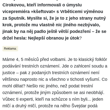
Cirokovou, kteří informovali o úmyslu
vicepremiéra »kšeftovat« s Vrběticemi výměnou
za Sputnik. Myslíte si, že je to z jeho strany nutný
krok, protože mu vlastně nic jiného nezbývalo,
jinak by na něj padlo ještě větší podezření – že se
držel hesla: Nejlepší obranou je útok
?
Reklama:
Máme 4, 5 měsíců před volbami. Je to klasický folklór
podávání trestních oznámení. Jde o zahlcení soudu a
justice – pak z podaných trestních oznámení není
většinou naprosto nic a všechno v tichosti vyšumí. Co
mohl dělat? Nešlo nic jiného, než podat trestní
oznámení, protože jiným způsobem se asi neobhájí.
Vůbec ti experti, kteří na schůzce s ním byli... jeden
mlčí a druhý mlčí, protože na něho Švejdar podá