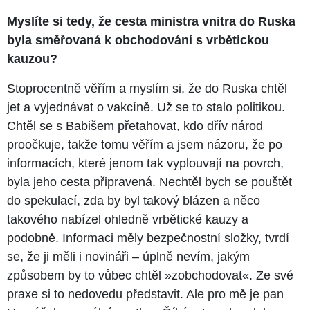
Myslíte si tedy, že cesta ministra vnitra do Ruska
byla směřovaná k obchodování s vrbětickou
kauzou?
Stoprocentně věřím a myslím si, že do Ruska chtěl
jet a vyjednávat o vakcíně. Už se to stalo politikou.
Chtěl se s Babišem přetahovat, kdo dřív národ
proočkuje, takže tomu věřím a jsem názoru, že po
informacích, které jenom tak vyplouvají na povrch,
byla jeho cesta připravená. Nechtěl bych se pouštět
do spekulací, zda by byl takový blázen a něco
takového nabízel ohledně vrbětické kauzy a
podobně. Informaci měly bezpečnostní složky, tvrdí
se, že ji měli i novináři – úplně nevím, jakým
způsobem by to vůbec chtěl »zobchodovat«. Ze své
praxe si to nedovedu představit. Ale pro mě je pan