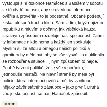
vystoupil s ní dokonce Hamáček s Babišem v sobotu
ve tři čtvrtě na osm, aby se uvedená informace
ověřila a prověřila - to je podstatné. Občané potřebují
získat alespoň trochu klidu. Sám vidím, když objíždím
republiku a mluvím s občany, jak vrbětická kauza
strašným způsobem rozděluje naši společnost. Zatím
ty informace nikdo nemá a každý jen spekuluje.
Myslím si, že alfou a omegou našich politiků a
garnitury by mělo být, aby se vše vysvětlilo a uklidnila
se rozbouřená situace – jiným způsobem to nejde.
Pouhé tvrzení politiků, že je vše v pořádku,
jednoduše nestačí. Na hlavní straně by měla být
policie, která informaci ověří a měl by vzniknout
nějaký závěr státního zástupce – jako první. Druhá
věc je skutečnost, co pan Hamáček způsobil.
Reklama: