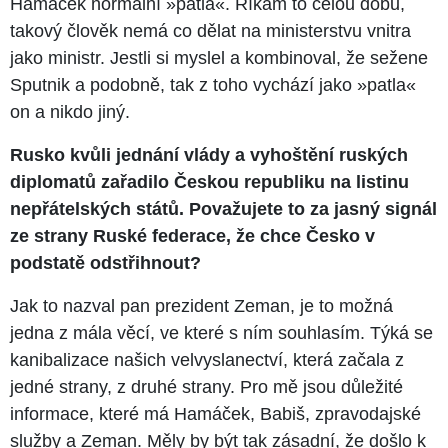
Hamáček normální »patla«. Říkám to celou dobu,
takový člověk nemá co dělat na ministerstvu vnitra
jako ministr. Jestli si myslel a kombinoval, že sežene
Sputnik a podobně, tak z toho vychází jako »patla«
on a nikdo jiný.
Rusko kvůli jednání vlády a vyhoštění ruských
diplomatů zařadilo Českou republiku na listinu
nepřátelských států. Považujete to za jasný signál
ze strany Ruské federace, že chce Česko v
podstatě odstřihnout?
Jak to nazval pan prezident Zeman, je to možná
jedna z mála věcí, ve které s ním souhlasím. Týká se
kanibalizace našich velvyslanectví, která začala z
jedné strany, z druhé strany. Pro mě jsou důležité
informace, které má Hamáček, Babiš, zpravodajské
služby a Zeman. Měly by být tak zásadní, že došlo k