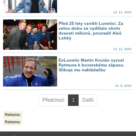
13. 12. 2020
Před 25 lety vznikli Lunetici. Za
celou dobu se vydělalo okolo
dvaceti milionů, prozradil Aleš
Lehký
13. 12. 2020
ExLunetic Martin Kocián vyzval
Rytmuse k boxerskému zápasu.
Slibuje mu nakládačku
15. 8. 2020
Předchozí
1
Další
Reklama:
Reklama: