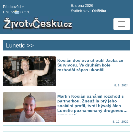
6. srpna 2026
Předpověd >
Svátek slaví:
Oldřiška
DNES:
27.5°C
Lunetic >>
Kocián doslova utloukl Jacka ze
Survivoru. Ve druhém kole
rozhodčí zápas ukončil
8. 9. 2024
Martin Kocián oznámil rozchod s
partnerkou. Zneužila prý jeho
sociální profil, tvrdí bývalý člen
Lunetic poznamenaný drogovou
minulostí
8. 12. 2022