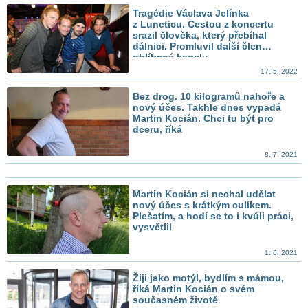
Tragédie Václava Jelínka
z Luneticu. Cestou z koncertu
srazil člověka, který přebíhal
dálnici. Promluvil další člen
oblíbené kapely
17. 5. 2022
Bez drog. 10 kilogramů nahoře a
nový účes. Takhle dnes vypadá
Martin Kocián. Chci tu být pro
dceru, říká
8. 7. 2021
Martin Kocián si nechal udělat
nový účes s krátkým culíkem.
Plešatím, a hodí se to i kvůli práci,
vysvětlil
1. 6. 2021
Žiji jako motýl, bydlím s mámou,
říká Martin Kocián o svém
současném životě